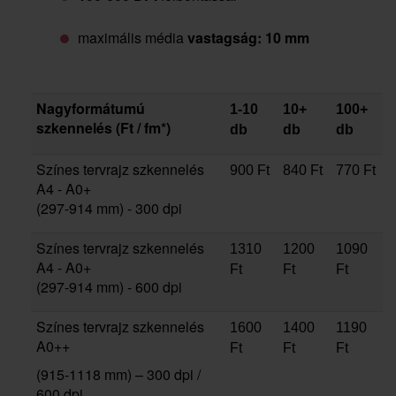
maximális média
vastagság: 10 mm
Nagyformátumú
1-10
10+
100+
szkennelés (Ft / fm*)
db
db
db
Színes tervrajz szkennelés
900 Ft
840 Ft
770 Ft
A4 - A0+
(297-914 mm) - 300 dpi
Színes tervrajz szkennelés
1310
1200
1090
A4 - A0+
Ft
Ft
Ft
(297-914 mm) - 600 dpi
Színes tervrajz szkennelés
1600
1400
1190
A0++
Ft
Ft
Ft
(915-1118 mm) – 300 dpi /
600 dpi