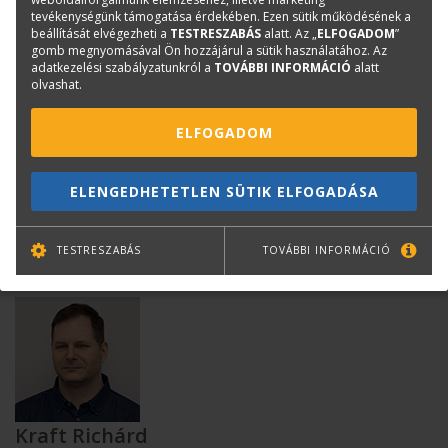
tevékenységünk támogatása érdekében. Ezen sütik működésének a
Közölt áraink nettó árak, az áfát nem tartalmazzák!
beállítását elvégezheti a
TESTRESZABÁS
alatt. Az „
ELFOGADOM
”
gomb megnyomásával Ön hozzájárul a sütik használatához. Az
adatkezelési szabályzatunkról a
TOVÁBBI INFORMÁCIÓ
alatt
olvashat.
Nagyobb mennyiségnél, egyedi munkáknál kérje
kedvezményes ajánlatunkat!
ELFOGADOM
ELENGEDHETETLEN SÜTIK ELFOGADÁSA
Kérdése van?
TESTRESZABÁS
TOVÁBBI INFORMÁCIÓ
Kraft Richárd