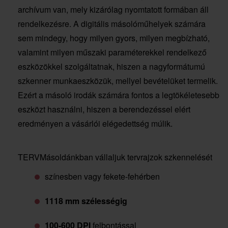
archívum van, mely kizárólag nyomtatott formában áll
rendelkezésre. A digitális másolóműhelyek számára
sem mindegy, hogy milyen gyors, milyen megbízható,
valamint milyen műszaki paraméterekkel rendelkező
eszközökkel szolgáltatnak, hiszen a nagyformátumú
szkenner munkaeszközük, mellyel bevételüket termelik.
Ezért a másoló irodák számára fontos a legtökéletesebb
eszközt használni, hiszen a berendezéssel elért
eredményen a vásárlói elégedettség múlik.
TERVMásoldánkban vállaljuk tervrajzok szkennelését
színesben vagy fekete-fehérben
1118 mm szélességig
100-600 DPI
felbontással