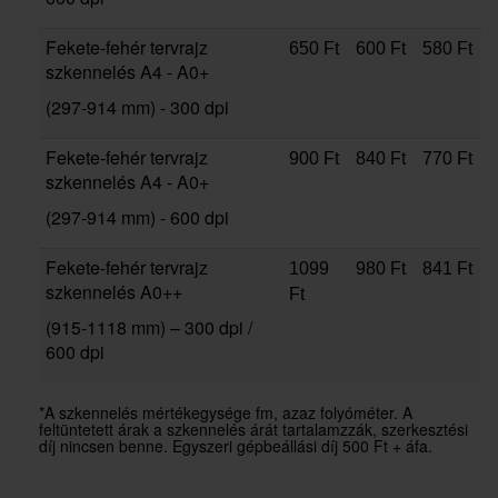
Fekete-fehér tervrajz
650 Ft
600 Ft
580 Ft
szkennelés A4 - A0+
(297-914 mm) - 300 dpi
Fekete-fehér tervrajz
900 Ft
840 Ft
770 Ft
szkennelés A4 - A0+
(297-914 mm) - 600 dpi
Fekete-fehér
tervrajz
1099
980 Ft
841 Ft
szkennelés A0++
Ft
(915-1118 mm) – 300 dpi /
600 dpi
*A szkennelés mértékegysége fm, azaz folyóméter. A
feltüntetett árak a szkennelés árát tartalamzzák, szerkesztési
díj nincsen benne. Egyszeri gépbeállási díj 500 Ft + áfa.