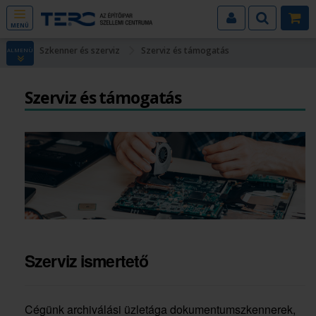
MENÜ
Szkenner és szerviz
Szerviz és támogatás
ALMENÜ
Szerviz és támogatás
Szerviz ismertető
Cégünk archiválási üzletága dokumentumszkennerek,