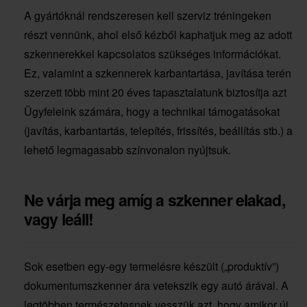
A gyártóknál rendszeresen kell szerviz tréningeken
részt vennünk, ahol első kézből kaphatjuk meg az adott
szkennerekkel kapcsolatos szükséges információkat.
Ez, valamint a szkennerek karbantartása, javítása terén
szerzett több mint 20 éves tapasztalatunk biztosítja azt
Ügyfeleink számára, hogy a technikai támogatásokat
(javítás, karbantartás, telepítés, frissítés, beállítás stb.) a
lehető legmagasabb színvonalon nyújtsuk.
Ne várja meg amíg a szkenner elakad,
vagy leáll!
Sok esetben egy-egy termelésre készült („produktív”)
dokumentumszkenner ára vetekszik egy autó árával. A
legtöbben természetesnek vesszük azt, hogy amikor új