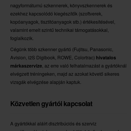
nagyformátumú szkennerek, könyvszkennerek és
ezekhez kapcsolódó kiegészítők (szoftverek,
kopóanyagok, tisztítóanyagok stb.) értékesítésével,
valamint emelt szintű technikai támogatásokkal,
foglalkozik.
Cégünk több szkenner gyártó (Fujitsu, Panasonic,
Avision, i2S Digibook, ROWE, Colortrac)
hivatalos
márkaszervize
, az erre való felhatalmazást a gyártóknál
elvégzett tréningeken, majd az azokat követő sikeres
vizsgák elvégzése alapján kaptuk.
Közvetlen gyártói kapcsolat
A gyártókkal aláírt disztribúciós és szerviz