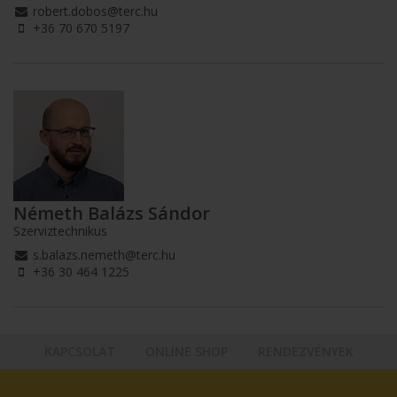
robert.dobos@terc.hu
+36 70 670 5197
Németh Balázs Sándor
Szerviztechnikus
s.balazs.nemeth@terc.hu
+36 30 464 1225
KAPCSOLAT
ONLINE SHOP
RENDEZVÉNYEK