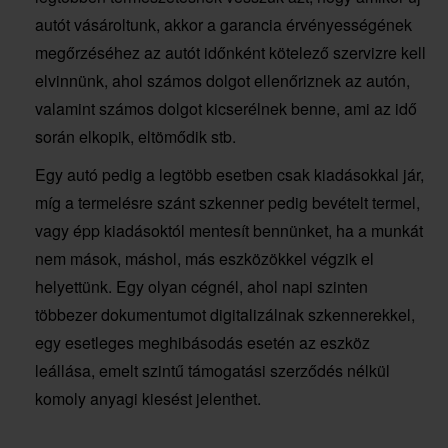
autót vásároltunk, akkor a garancia érvényességének
megőrzéséhez az autót időnként kötelező szervizre kell
elvinnünk, ahol számos dolgot ellenőriznek az autón,
valamint számos dolgot kicserélnek benne, ami az idő
során elkopik, eltömődik stb.
Egy autó pedig a legtöbb esetben csak kiadásokkal jár,
míg a termelésre szánt szkenner pedig bevételt termel,
vagy épp kiadásoktól mentesít bennünket, ha a munkát
nem mások, máshol, más eszközökkel végzik el
helyettünk. Egy olyan cégnél, ahol napi szinten
többezer dokumentumot digitalizálnak szkennerekkel,
egy esetleges meghibásodás esetén az eszköz
leállása, emelt szintű támogatási szerződés nélkül
komoly anyagi kiesést jelenthet.