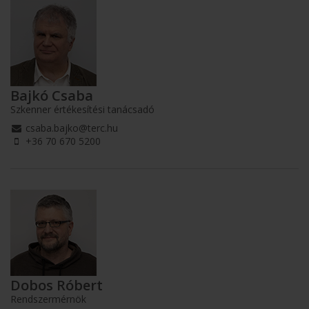
Bajkó Csaba
Szkenner értékesítési tanácsadó
csaba.bajko@terc.hu
+36 70 670 5200
Dobos Róbert
Rendszermérnök