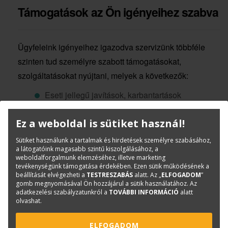
Támogatások az Ön igényeihez szabva
Ügyfeleink igényeihez igazodva szervizünk többféle
szinten tud személyre szabott támogatásokat,
szolgáltatásokat nyújtani, melyek a következők:
Eseti jellegű javítások, karbantartások
Garantált hibaelhárítási határidőket,
Ez a weboldal is sütiket használ!
csereeszközöket biztosító, szerződés szerinti
Sütiket használunk a tartalmak és hirdetések személyre szabásához,
támogatások (
Akkord szerződések
)
a látogatóink magasabb szintű kiszolgálásához, a
weboldalforgalmunk elemzéséhez, illetve marketing
tevékenységünk támogatása érdekében. Ezen sütik működésének a
Helyszíni üzembehelyezések
beállítását elvégezheti a
TESTRESZABÁS
alatt. Az „
ELFOGADOM
”
gomb megnyomásával Ön hozzájárul a sütik használatához. Az
adatkezelési szabályzatunkról a
TOVÁBBI INFORMÁCIÓ
alatt
Felhasználói tréningek
olvashat.
Szoftver támogatások
ELFOGADOM