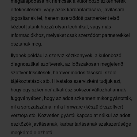
megállapodásaink nemcsak a különböző szkennerek
értékesítésére, vagy azok karbantartására, javítására
jogosítanak fel, hanem szerződött partnerként első
kézből jutunk hozzá olyan technikai, vagy más
információkhoz, melyeket csak szerződött partnereikkel
osztanak meg.
Ilyenek például a szerviz kézikönyvek, a különböző
diagnosztikai szoftverek, az időszakosan megjelenő
szoftver frissítések, hardver módosításokról szóló
tájékoztatások stb. Hivatalos szervizként tudjuk azt,
hogy egy szkenner alkatrész sokszor változhat annak
függvényében, hogy az adott szkennert mikor gyártották,
mi a sorozatszáma, mi a firmware (készülékszoftver)
verziója stb. Közvetlen gyártói kapcsolat nélkül az adott
eszközök javításának, karbantartásának szakszerűsége
megkérdőjelezhető.