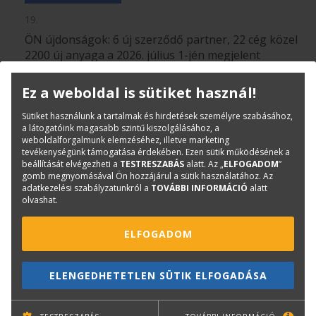
19.
ÖN újdonságok: 6 új szerződő partner, 22 cég közel
2200 új anyaga a 2026. július 1-jén megjelent
adattárban!
TOVÁBB OLVASOM
Ez a weboldal is sütiket használ!
Sütiket használunk a tartalmak és hirdetések személyre szabásához,
a látogatóink magasabb szintű kiszolgálásához, a
weboldalforgalmunk elemzéséhez, illetve marketing
BricsCAD júniusi akció: 15% kedvezmény
tevékenységünk támogatása érdekében. Ezen sütik működésének a
minden licencre
beállítását elvégezheti a
TESTRESZABÁS
alatt. Az „
ELFOGADOM
”
gomb megnyomásával Ön hozzájárul a sütik használatához. Az
adatkezelési szabályzatunkról a
TOVÁBBI INFORMÁCIÓ
alatt
Kiss Árpád
|
2026. június 01.
TERVEZŐ SZOFTVEREK
olvashat.
Az akció a BricsCAD Lite, Pro, BIM, Mechanical,
ELFOGADOM
Ultimate termékekre érvényes, így most kedvezőbb
feltételekkel választhat professzionális CAD-
megoldást tervezési és mérnöki feladataihoz.
ELENGEDHETETLEN SÜTIK ELFOGADÁSA
TOVÁBB OLVASOM