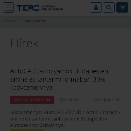
MENÜ
Rólunk
Aktualitások
Hírek
AutoCAD tanfolyamok Budapesten,
online és tantermi formában 30%
kedvezménnyel
Kiss Árpád
|
2026. július 28.
TERVEZŐ SZOFTVEREK
Kedvezményes AutoCAD 2D / 3D / kezdő / haladó /
online és tantermi tanfolyamok Budapesten
Autodesk tanúsítvánnyal!