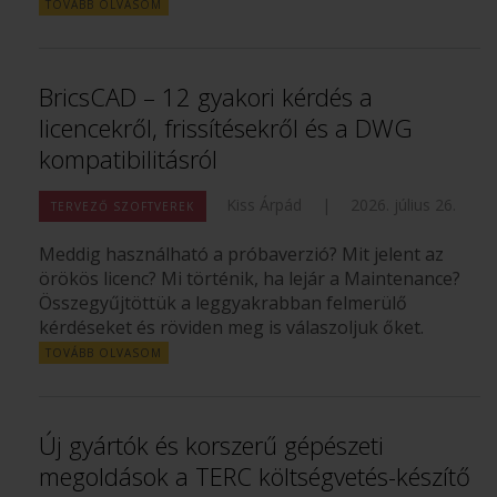
TOVÁBB OLVASOM
BricsCAD – 12 gyakori kérdés a
licencekről, frissítésekről és a DWG
kompatibilitásról
Kiss Árpád
|
2026. július 26.
TERVEZŐ SZOFTVEREK
Meddig használható a próbaverzió? Mit jelent az
örökös licenc? Mi történik, ha lejár a Maintenance?
Összegyűjtöttük a leggyakrabban felmerülő
kérdéseket és röviden meg is válaszoljuk őket.
TOVÁBB OLVASOM
Új gyártók és korszerű gépészeti
megoldások a TERC költségvetés-készítő