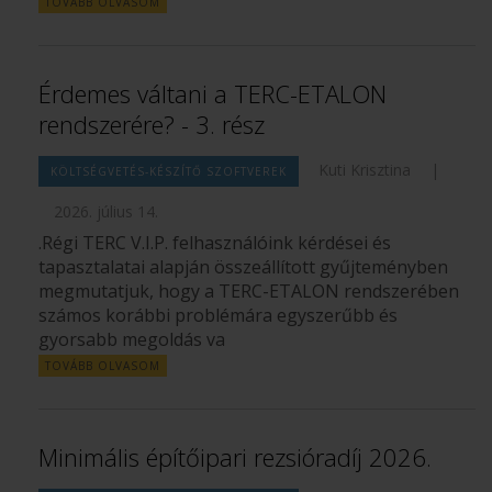
TOVÁBB OLVASOM
Érdemes váltani a TERC-ETALON
rendszerére? - 3. rész
Kuti Krisztina
|
KÖLTSÉGVETÉS-KÉSZÍTŐ SZOFTVEREK
2026. július 14.
.Régi TERC V.I.P. felhasználóink kérdései és
tapasztalatai alapján összeállított gyűjteményben
megmutatjuk, hogy a TERC-ETALON rendszerében
számos korábbi problémára egyszerűbb és
gyorsabb megoldás va
TOVÁBB OLVASOM
Minimális építőipari rezsióradíj 2026.