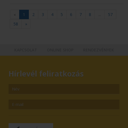
«
1
2
3
4
5
6
7
8
...
57
58
»
KAPCSOLAT
ONLINE SHOP
RENDEZVÉNYEK
Hírlevél feliratkozás