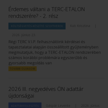
Érdemes váltani a TERC-ETALON
rendszerére? - 2. rész
Kuti Krisztina
|
KÖLTSÉGVETÉS-KÉSZÍTŐ SZOFTVEREK
2026. június 23.
Régi TERC V.I.P. felhasználóink kérdései és
tapasztalatai alapján összeállított gyűjteményben
megmutatjuk, hogy a TERC-ETALON rendszerében
számos korábbi problémára egyszerűbb és
gyorsabb megoldás van
TOVÁBB OLVASOM
2026 III. negyedéves ÖN adattár
újdonságai
Gáspár Levente
|
2026. június
ADATTÁRFEJLESZTÉS