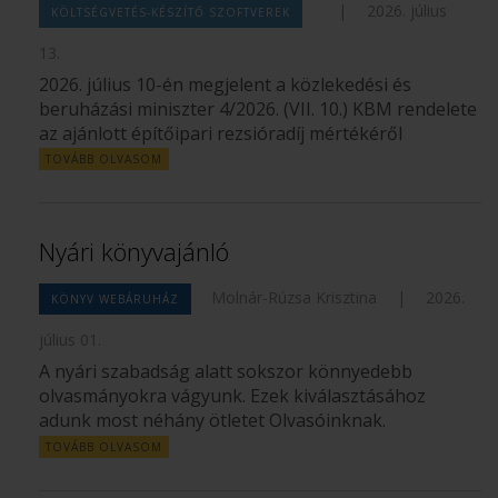
|
2026. július
KÖLTSÉGVETÉS-KÉSZÍTŐ SZOFTVEREK
13.
2026. július 10-én megjelent a közlekedési és
beruházási miniszter 4/2026. (VII. 10.) KBM rendelete
az ajánlott építőipari rezsióradíj mértékéről
TOVÁBB OLVASOM
Nyári könyvajánló
Molnár-Rúzsa Krisztina
|
2026.
KÖNYV WEBÁRUHÁZ
július 01.
A nyári szabadság alatt sokszor könnyedebb
olvasmányokra vágyunk. Ezek kiválasztásához
adunk most néhány ötletet Olvasóinknak.
TOVÁBB OLVASOM