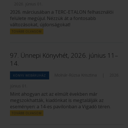
2026. június 01.
2026. márciusában a TERC-ETALON felhasználói
felülete megújul. Nézzük át a fontosabb
változásokat, újdonságokat!
TOVÁBB OLVASOM
97. Ünnepi Könyvhét, 2026. június 11–
14.
Molnár-Rúzsa Krisztina
|
2026.
KÖNYV WEBÁRUHÁZ
június 01.
Mint ahogyan azt az elmúlt években már
megszokhatták, kiadónkat is megtalálják az
eseményen: a 14-es pavilonban a Vigadó téren.
TOVÁBB OLVASOM