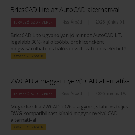
BricsCAD Lite az AutoCAD alternatíva!
Kiss Árpád
|
2026. június 01.
TERVEZŐ SZOFTVEREK
BricsCAD Lite ugyanolyan jó mint az AutoCAD LT,
legalább 30%-kal olcsóbb, öröklicencként
megvásárolható és hálózati változatban is elérhető.
TOVÁBB OLVASOM
ZWCAD a magyar nyelvű CAD alternatíva
Kiss Árpád
|
2026. május 19.
TERVEZŐ SZOFTVEREK
Megérkezik a ZWCAD 2026 – a gyors, stabil és teljes
DWG kompatibilitást kínáló magyar nyelvű CAD
alternatíva!
TOVÁBB OLVASOM