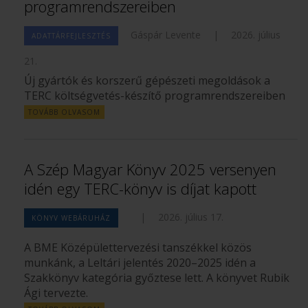
programrendszereiben
Gáspár Levente
|
2026. július
ADATTÁRFEJLESZTÉS
21.
Új gyártók és korszerű gépészeti megoldások a
TERC költségvetés-készítő programrendszereiben
TOVÁBB OLVASOM
A Szép Magyar Könyv 2025 versenyen
idén egy TERC-könyv is díjat kapott
|
2026. július 17.
KÖNYV WEBÁRUHÁZ
A BME Középülettervezési tanszékkel közös
munkánk, a Leltári jelentés 2020–2025 idén a
Szakkönyv kategória győztese lett. A könyvet Rubik
Ági tervezte.