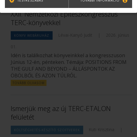
TESTRESZABÁS
TOVÁBBI INFORMÁCIÓ
XXII. Nemzetközi Építészkongresszus
TERC-könyvekkel
Lévai-Kanyó Judit
|
2026. június
KÖNYV WEBÁRUHÁZ
01.
Idén is találkozhat könyveinkkel a kongresszuson
Június 12-én, pénteken. Témája: POSITIONS FROM
THE GULF AND BEYOND – ÁLLÁSPONTOK AZ
ÖBÖLBŐL ÉS AZON TÚLRÓL.
TOVÁBB OLVASOM
Ismerjük meg az új TERC-ETALON
felületét
Kuti Krisztina
|
KÖLTSÉGVETÉS-KÉSZÍTŐ SZOFTVEREK