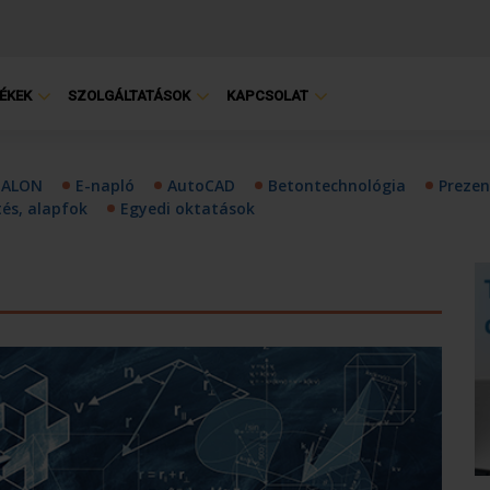
ÉKEK
SZOLGÁLTATÁSOK
KAPCSOLAT
TALON
E-napló
AutoCAD
Betontechnológia
Prezen
tés, alapfok
Egyedi oktatások