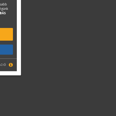
asabb
ségünk
BÁS
ÁCIÓ