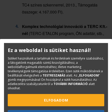
TC4 színes szkennerrel, 2013., Támogatás
összege: 4.167.000 Ft).
Komplex technológiai innováció a TERC Kft.-
nél
(TERC-ETALON program, ÖN adattár, stb.,
2013-2014., Támogatás összege: 54.343.082
Ft).
Ez a weboldal is sütiket használ!
Sütiket használunk a tartalmak és hirdetések személyre szabásához,
a látogatóink magasabb szintű kiszolgálásához, a
weboldalforgalmunk elemzéséhez, illetve marketing
tevékenységünk támogatása érdekében. Ezen sütik működésének a
beállítását elvégezheti a
TESTRESZABÁS
alatt. Az „
ELFOGADOM
”
KAPCSOLAT
ONLINE SHOP
RENDEZVÉNYEK
gomb megnyomásával Ön hozzájárul a sütik használatához. Az
adatkezelési szabályzatunkról a
TOVÁBBI INFORMÁCIÓ
alatt
olvashat.
Hírlevél feliratkozás
ELFOGADOM