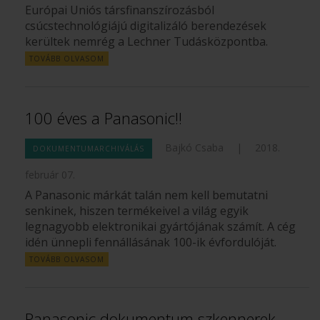
Európai Uniós társfinanszírozásból
csúcstechnológiájú digitalizáló berendezések
kerültek nemrég a Lechner Tudásközpontba.
TOVÁBB OLVASOM
100 éves a Panasonic!!
Bajkó Csaba
|
2018.
DOKUMENTUMARCHIVÁLÁS
február 07.
A Panasonic márkát talán nem kell bemutatni
senkinek, hiszen termékeivel a világ egyik
legnagyobb elektronikai gyártójának számít. A cég
idén ünnepli fennállásának 100-ik évfordulóját.
TOVÁBB OLVASOM
Panasonic dokumentum szkennerek