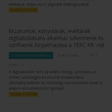
ellátását, teljes körű digitális feldolgozását.
TOVÁBB OLVASOM
Múzeumok, könyvtárak, levéltárak
digitalizálására alkalmas szkennerek és
szoftverek forgalmazása a TERC Kft.-nél.
Bajkó Csaba
|
2017.
DOKUMENTUMARCHIVÁLÁS
május 12.
A digitalizálás nem új keletű dolog, azonban az
ehhez szükséges eszközök kiválasztása
állományvédelmi és minőségi szempontok miatt is
alapos körültekintést igényel.
TOVÁBB OLVASOM