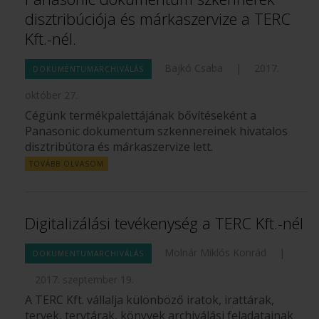
disztribúciója és márkaszervize a TERC
Kft.-nél.
Bajkó Csaba
|
2017.
DOKUMENTUMARCHIVÁLÁS
október 27.
Cégünk termékpalettájának bővítéseként a
Panasonic dokumentum szkennereinek hivatalos
disztribútora és márkaszervize lett.
TOVÁBB OLVASOM
Digitalizálási tevékenység a TERC Kft.-nél
Molnár Miklós Konrád
|
DOKUMENTUMARCHIVÁLÁS
2017. szeptember 19.
A TERC Kft. vállalja különböző iratok, irattárak,
tervek, tervtárak, könyvek archiválási feladatainak