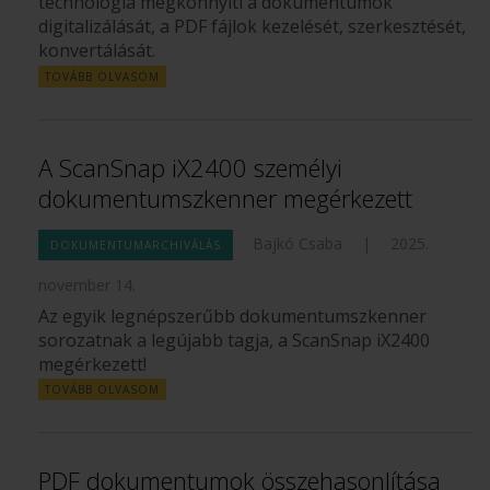
technológia megkönnyíti a dokumentumok
digitalizálását, a PDF fájlok kezelését, szerkesztését,
konvertálását.
TOVÁBB OLVASOM
A ScanSnap iX2400 személyi
dokumentumszkenner megérkezett
Bajkó Csaba
|
2025.
DOKUMENTUMARCHIVÁLÁS
november 14.
Az egyik legnépszerűbb dokumentumszkenner
sorozatnak a legújabb tagja, a ScanSnap iX2400
megérkezett!
TOVÁBB OLVASOM
PDF dokumentumok összehasonlítása