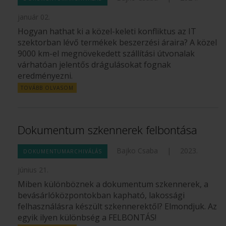
január 02.
Hogyan hathat ki a közel-keleti konfliktus az IT
szektorban lévő termékek beszerzési áraira? A közel
9000 km-el megnövekedett szállítási útvonalak
várhatóan jelentős drágulásokat fognak
eredményezni.
TOVÁBB OLVASOM
Dokumentum szkennerek felbontása
Bajko Csaba
|
2023.
DOKUMENTUMARCHIVÁLÁS
június 21.
Miben különböznek a dokumentum szkennerek, a
bevásárlóközpontokban kapható, lakossági
felhasználásra készült szkennerektől? Elmondjuk. Az
egyik ilyen különbség a FELBONTÁS!