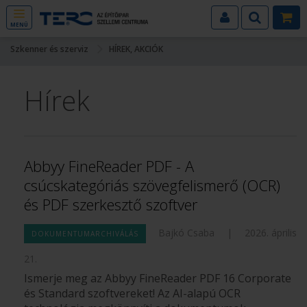
MENÜ
Szkenner és szerviz
HÍREK, AKCIÓK
Hírek
Abbyy FineReader PDF - A
csúcskategóriás szövegfelismerő (OCR)
és PDF szerkesztő szoftver
Bajkó Csaba
|
2026. április
DOKUMENTUMARCHIVÁLÁS
21.
Ismerje meg az Abbyy FineReader PDF 16 Corporate
és Standard szoftvereket! Az AI-alapú OCR