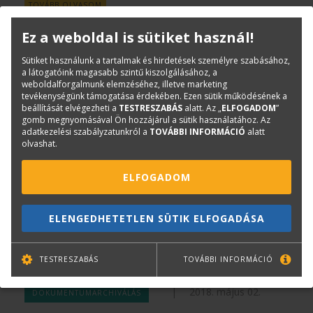
TOVÁBB OLVASOM
Ez a weboldal is sütiket használ!
Kopóanyagok dokumentum
Sütiket használunk a tartalmak és hirdetések személyre szabásához,
a látogatóink magasabb szintű kiszolgálásához, a
szkennerekhez
weboldalforgalmunk elemzéséhez, illetve marketing
tevékenységünk támogatása érdekében. Ezen sütik működésének a
beállítását elvégezheti a
TESTRESZABÁS
alatt. Az „
ELFOGADOM
”
Bajko Csaba
|
2023.
DOKUMENTUMARCHIVÁLÁS
gomb megnyomásával Ön hozzájárul a sütik használatához. Az
adatkezelési szabályzatunkról a
TOVÁBBI INFORMÁCIÓ
alatt
június 13.
olvashat.
Ne várja meg amíg a szkenner adagolási
problémákat jelez, mindig legyen kéznél tartalék
ELFOGADOM
kopóanyag az azonnali cseréhez. Rendelje meg most!
TOVÁBB OLVASOM
ELENGEDHETETLEN SÜTIK ELFOGADÁSA
Óriás műtárgyszkenner a Lechnerben
TESTRESZABÁS
TOVÁBBI INFORMÁCIÓ
|
2018. május 02.
DOKUMENTUMARCHIVÁLÁS