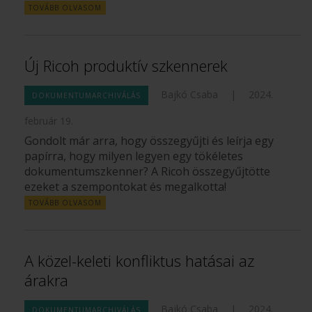
TOVÁBB OLVASOM
Új Ricoh produktív szkennerek
Bajkó Csaba
|
2024.
DOKUMENTUMARCHIVÁLÁS
február 19.
Gondolt már arra, hogy összegyűjti és leírja egy
papírra, hogy milyen legyen egy tökéletes
dokumentumszkenner? A Ricoh összegyűjtötte
ezeket a szempontokat és megalkotta!
TOVÁBB OLVASOM
A közel-keleti konfliktus hatásai az
árakra
Bajkó Csaba
|
2024.
DOKUMENTUMARCHIVÁLÁS