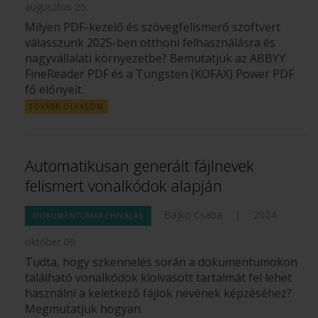
augusztus 25.
Milyen PDF-kezelő és szövegfelismerő szoftvert
válasszunk 2025-ben otthoni felhasználásra és
nagyvállalati környezetbe? Bemutatjuk az ABBYY
FineReader PDF és a Tungsten (KOFAX) Power PDF
fő előnyeit.
TOVÁBB OLVASOM
Automatikusan generált fájlnevek
felismert vonalkódok alapján
Bajko Csaba
|
2024.
DOKUMENTUMARCHIVÁLÁS
október 09.
Tudta, hogy szkennelés során a dokumentumokon
található vonalkódok kiolvasott tartalmát fel lehet
használni a keletkező fájlok nevének képzéséhez?
Megmutatjuk hogyan.