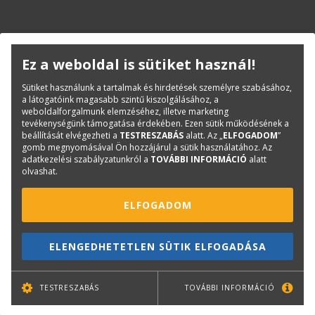
Ez a weboldal is sütiket használ!
KAPCSOLAT
ONLINE SHOP
RENDEZVÉNYEK
Sütiket használunk a tartalmak és hirdetések személyre szabásához,
a látogatóink magasabb szintű kiszolgálásához, a
weboldalforgalmunk elemzéséhez, illetve marketing
Hírlevél feliratkozás
tevékenységünk támogatása érdekében. Ezen sütik működésének a
beállítását elvégezheti a
TESTRESZABÁS
alatt. Az „
ELFOGADOM
”
gomb megnyomásával Ön hozzájárul a sütik használatához. Az
adatkezelési szabályzatunkról a
TOVÁBBI INFORMÁCIÓ
alatt
olvashat.
ELFOGADOM
ELENGEDHETETLEN SÜTIK ELFOGADÁSA
TOVÁBB
TESTRESZABÁS
TOVÁBBI INFORMÁCIÓ
Leiratkozás