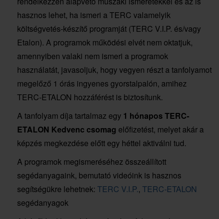
rendelkezzen alapvető műszaki ismeretekkel és az is
hasznos lehet, ha ismeri a TERC valamelyik
költségvetés-készítő programját (TERC V.I.P. és/vagy
Etalon). A programok működési elvét nem oktatjuk,
amennyiben valaki nem ismeri a programok
használatát, javasoljuk, hogy vegyen részt a tanfolyamot
megelőző 1 órás ingyenes gyorstalpalón, amihez
TERC-ETALON hozzáférést is biztosítunk.
A tanfolyam díja tartalmaz egy
1 hónapos TERC-
ETALON Kedvenc csomag
előfizetést, melyet akár a
képzés megkezdése előtt egy héttel aktiválni tud.
A programok megismeréséhez összeállított
segédanyagaink, bemutató videóink is hasznos
segítségükre lehetnek:
TERC V.I.P.
,
TERC-ETALON
segédanyagok