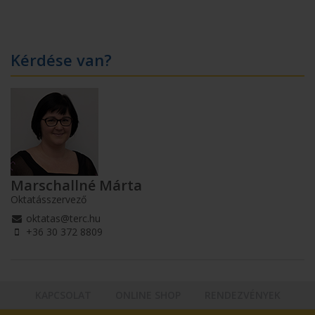
Kérdése van?
Marschallné Márta
Oktatásszervező
oktatas@terc.hu
+36 30 372 8809
KAPCSOLAT
ONLINE SHOP
RENDEZVÉNYEK