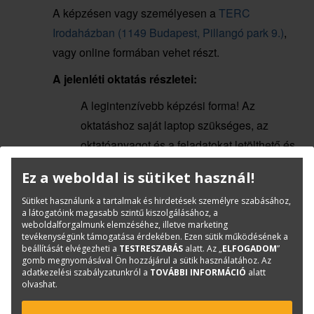
A képzésen vagy személyesen a
TERC
Irodaházban (1149 Budapest, Pillangó park 9.)
,
vagy online formában vehet részt.
A jelenléti oktatás részletei:
A legintenzívebb képzési forma! Az
oktatáshoz saját laptop szükséges, az
oktatóanyagot és a feladatokat letölthető és
nyomtatott formában is átadjuk, viszont az
Ez a weboldal is sütiket használ!
oktatásról készült felvétel nem lesz elérhető.
Sütiket használunk a tartalmak és hirdetések személyre szabásához,
(Irodaházunk környékén fizetős parkoló
a látogatóink magasabb szintű kiszolgálásához, a
weboldalforgalmunk elemzéséhez, illetve marketing
övezetet jelöltek ki. munkanapokon 08:00 és
tevékenységünk támogatása érdekében. Ezen sütik működésének a
18:00 óra között kell a parkolásért fizetni. Az
beállítását elvégezheti a
TESTRESZABÁS
alatt. Az „
ELFOGADOM
”
gomb megnyomásával Ön hozzájárul a sütik használatához. Az
övezet azonosítója 1140.)
adatkezelési szabályzatunkról a
TOVÁBBI INFORMÁCIÓ
alatt
olvashat.
Az online oktatás részletei: