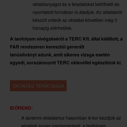
oktatóanyagot és a feladatokat letölthető és
nyomtatott formában is átadjuk. Az oktatásról
készült videók az oktatást követően még 3
hónapig elérhetőek.
A tanfolyam elvégzéséről a TERC Kft. által kiállított, a
FAR rendszeren keresztül generált
tanúsítványt adunk, amit sikeres vizsga esetén
egyedi, sorszámozott TERC oklevéllel egészítünk ki.
IDŐREND:
A tantermi oktatáshoz hasonlóan 8-kor kezdjük az
elméleti anyag megismerését, a tanfolyam