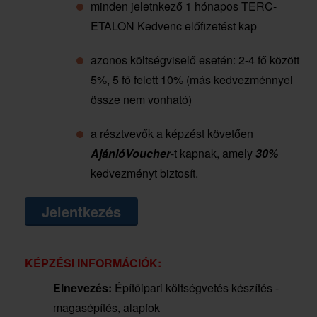
minden jeletnkező 1 hónapos TERC-
ETALON Kedvenc előfizetést kap
azonos költségviselő esetén: 2-4 fő között
5%, 5 fő felett 10% (más kedvezménnyel
össze nem vonható)
a résztvevők a képzést követően
AjánlóVoucher
-t kapnak, amely
30%
kedvezményt biztosít.
Jelentkezés
KÉPZÉSI INFORMÁCIÓK:
Elnevezés:
Építőipari költségvetés készítés -
magasépítés, alapfok