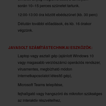
során 10–15 perces szünetet tartunk.
12:00-13:00 óra között ebédszünet (kb. 30 perc)
Délután további előadások, és kb. 16 órakor
végzünk.
JAVASOLT SZÁMÍTÁSTECHNIKAI ESZKÖZÖK:
Laptop vagy asztali gép (ajánlott Windows 10
vagy magasabb verziószámú operációs rendszer,
vírusmentes, megbízható módon
internetkapcsolatot létesítő gép),
Microsoft Teams telepítése,
fejhallgató vagy hangszóró és mikrofon szükséges
az interaktív részvételhez,