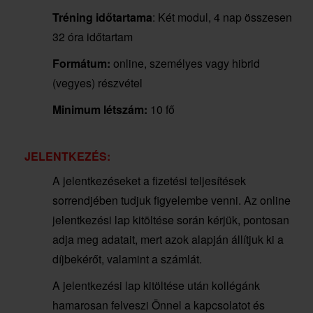
Tréning időtartama
: Két modul, 4 nap összesen
32 óra időtartam
Formátum:
online, személyes vagy hibrid
(vegyes) részvétel
Minimum létszám:
10 fő
JELENTKEZÉS:
A jelentkezéseket a fizetési teljesítések
sorrendjében tudjuk figyelembe venni. Az online
jelentkezési lap kitöltése során kérjük, pontosan
adja meg adatait, mert azok alapján állítjuk ki a
díjbekérőt, valamint a számlát.
A jelentkezési lap kitöltése után kollégánk
hamarosan felveszi Önnel a kapcsolatot és