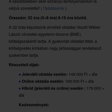
A későbbiekben akár ezirányú tanfolyamainkon is
várjuk szeretettel! (
Oktatásaink
).
Óraszám: 32 óra (4×8 óra) 8-16 óra között.
A 32 órás képzésünk elméleti oktatási részét Wéber
László címzetes egyetemi docens (BME),
költségszakértő tartja. A gyakorlati oktatást több, a
költségvetés kiírásban nagy jártassággal rendelkező
szakember tartja.
Részvételi díjak:
♦
Jelenléti oktatás esetén:
149 000 Ft + áfa
♦
Online oktatás esetén:
169 000 Ft + áfa
♦
Hibrid (jelenléti és online) esetén :
179 000 +
áfa
Kedvezmények: