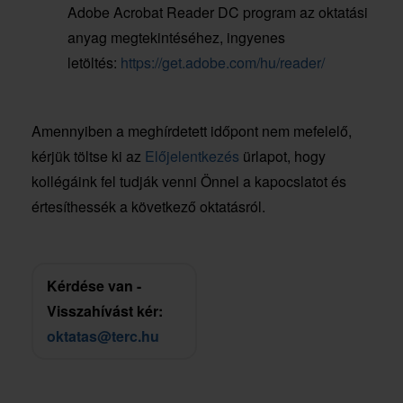
Adobe Acrobat Reader DC program az oktatási
anyag megtekintéséhez, ingyenes
letöltés:
https://get.adobe.com/hu/reader/
Amennyiben a meghírdetett időpont nem mefelelő,
kérjük töltse ki az
Előjelentkezés
ürlapot, hogy
kollégáink fel tudják venni Önnel a kapocslatot és
értesíthessék a következő oktatásról.
Kérdése van -
Visszahívást kér:
oktatas@terc.hu