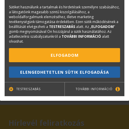
BricsCAD Pro
Sütiket használunk a tartalmak és hirdetések személyre szabásához,
Cikkszám:
PRO-SU-SUB-NEW-NA-3Y
a látogatóink magasabb szintű kiszolgálásához, a
weboldalforgalmunk elemzéséhez, illetve marketing
Márka:
Bricsys
tevékenységünk támogatása érdekében. Ezen sütik működésének a
beállítását elvégezheti a
TESTRESZABÁS
alatt. Az „
ELFOGADOM
”
gomb megnyomásával Ön hozzájárul a sütik használatához. Az
adatkezelési szabályzatunkról a
TOVÁBBI INFORMÁCIÓ
alatt
Kérdése van?
olvashat.
Kiss Árpád
ELFOGADOM
Stúdióvezető-helyettes, CAD szoftver
termékfelelős és oktató
arpad.kiss@terc.hu
ELENGEDHETETLEN SÜTIK ELFOGADÁSA
+36 20 946 6514
TESTRESZABÁS
TOVÁBBI INFORMÁCIÓ
KAPCSOLAT
ONLINE SHOP
RENDEZVÉNYEK
Hírlevél feliratkozás