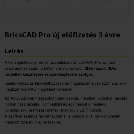
BricsCAD Pro új előfizetés 3 évre
Leírás
A költséghatékony, és felhasználóbarát BricsCAD® Pro az ipari
szabványnak számító DWG formátumra épül.
2D-s rajzok, 3D-s
modellek készítésére és szerkesztésére szolgál.
Ideális választás kisvállalkozások és magánszemélyek számára, akik
megfizethető CAD megoldást keresnek.
Az AutoCAD-ben megszokott parancsokat, menüket, ikonokat hasonló
módon használhatja. Kompatibilisek egymással a meglévő
vonaltípusok, sraffozási minták, makrók, a LISP rutinok.
A szoftver számos fájlformátummal is kompatibilis, így könnyedén
megoszthatja munkáit másokkal.