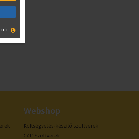
ÁCIÓ
Webshop
verek
Költségvetés-készítő szoftverek
CAD Szoftverek