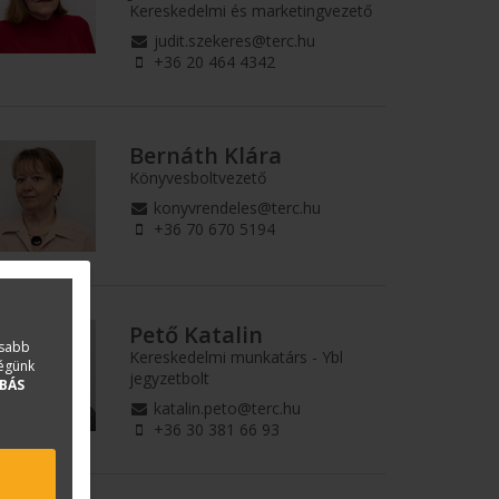
Kereskedelmi és marketingvezető
judit.szekeres@terc.hu
+36 20 464 4342
Bernáth Klára
Könyvesboltvezető
konyvrendeles@terc.hu
+36 70 670 5194
Pető Katalin
asabb
Kereskedelmi munkatárs - Ybl
ségünk
jegyzetbolt
BÁS
katalin.peto@terc.hu
+36 30 381 66 93