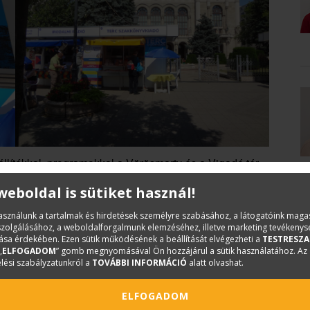
llítókkal, programokkal a Vörösmarty és a Vigadó tér,
gosultságát mi sem bizonyítja jobban, mint az évről évre
 weboldal is sütiket használ!
akozása, valamint a fővárosi központi esemény
használunk a tartalmak és hirdetések személyre szabásához, a látogatóink mag
iszolgálásához, a weboldalforgalmunk elemzéséhez, illetve marketing tevékeny
sa érdekében. Ezen sütik működésének a beállítását elvégezheti a
TESTRESZA
 170 kiállítóval, dedikálásokkal, izgalmas
„
ELFOGADOM
” gomb megnyomásával Ön hozzájárul a sütik használatához. Az
lési szabályzatunkról a
TOVÁBBI INFORMÁCIÓ
alatt olvashat.
l teremti meg különleges hangulatát.
ELFOGADOM