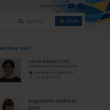
Bejelentkezés
KOSÁR
érdése van?
Lévai-Kanyó Judit
Szakkönyvkiadó üzletág vezető
judit.levai-kanyo@terc.hu
+36 20 914 7158
Augusztini-Szekeres
Judit