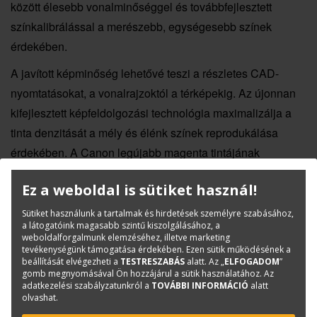
között élesebb vonalminőséggel és továbbfejlesztett
színkalibrálással a merészebb, egységesebb színek
érdekében.
A javított képminőség lehetővé teszi a részletes CAD-
nyomtatásokat, a vonalrajzoktól a térképekig. Az újonnan
kifejlesztett képfeldolgozási technológia maximalizálja a
tinta denzitását a mély és élénk színek reprodukálása
érdekében. A Canon legújabb magenta tintájának
alkalmazásával a nyomatok élénkebbek, így még sima
Ez a weboldal is sütiket használ!
papírra is vastagabb és élénkebb színű nyomatok
készíthetők. A pigmenttinták strapabíróak és
Sütiket használunk a tartalmak és hirdetések személyre szabásához,
a látogatóink magasabb szintű kiszolgálásához, a
megakadályozzák az elkenődést, így a nyomatok ideálisak
weboldalforgalmunk elemzéséhez, illetve marketing
tevékenységünk támogatása érdekében. Ezen sütik működésének a
kültéri használatra is.
beállítását elvégezheti a
TESTRESZABÁS
alatt. Az „
ELFOGADOM
”
gomb megnyomásával Ön hozzájárul a sütik használatához. Az
adatkezelési szabályzatunkról a
TOVÁBBI INFORMÁCIÓ
alatt
olvashat.
Környezetvédelmi szempontok