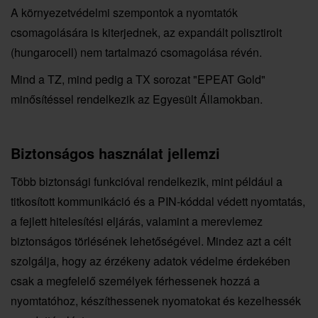
A környezetvédelmi szempontok a nyomtatók
csomagolására is kiterjednek, az expandált polisztirolt
(hungarocell) nem tartalmazó csomagolása révén.
Mind a TZ, mind pedig a TX sorozat "EPEAT Gold"
minősítéssel rendelkezik az Egyesült Államokban.
Biztonságos használat jellemzi
Több biztonsági funkcióval rendelkezik, mint például a
titkosított kommunikáció és a PIN-kóddal védett nyomtatás,
a fejlett hitelesítési eljárás, valamint a merevlemez
biztonságos törlésének lehetőségével. Mindez azt a célt
szolgálja, hogy az érzékeny adatok védelme érdekében
csak a megfelelő személyek férhessenek hozzá a
nyomtatóhoz, készíthessenek nyomatokat és kezelhessék