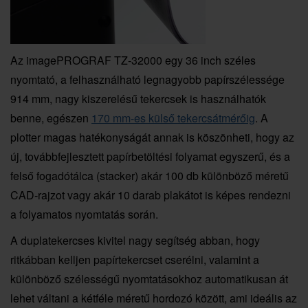
Az imagePROGRAF TZ-32000 egy 36 inch széles
nyomtató, a felhasználható legnagyobb papírszélessége
914 mm, nagy kiszerelésű tekercsek is használhatók
benne, egészen
170 mm-es külső tekercsátmérőig
. A
plotter magas hatékonyságát annak is köszönheti, hogy az
új, továbbfejlesztett papírbetöltési folyamat egyszerű, és a
felső fogadótálca (stacker) akár 100 db különböző méretű
CAD-rajzot vagy akár 10 darab plakátot is képes rendezni
a folyamatos nyomtatás során.
A duplatekercses kivitel nagy segítség abban, hogy
ritkábban kelljen papírtekercset cserélni, valamint a
különböző szélességű nyomtatásokhoz automatikusan át
lehet váltani a kétféle méretű hordozó között, ami ideális az