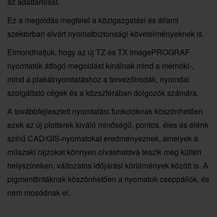
az adattárolást.
Ez a megoldás megfelel a közigazgatási és állami
szektorban elvárt nyomatbiztonsági követelményeknek is.
Elmondhatjuk, hogy az új TZ és TX imagePROGRAF
nyomtatók átfogó megoldást kínálnak mind a mérnöki-,
mind a plakátnyomtatáshoz a tervezőirodák, nyomdai
szolgáltató cégek és a közszférában dolgozók számára.
A továbbfejlesztett nyomtatási funkcióknak köszönhetően
ezek az új plotterek kiváló minőségű, pontos, éles és élénk
színű CAD/GIS-nyomatokat eredményeznek, amelyek a
műszaki rajzokat könnyen olvashatóvá teszik még kültéri
helyszíneken, változatos időjárási körülmények között is. A
pigmenttintáknak köszönhetően a nyomatok cseppállók, és
nem mosódnak el.