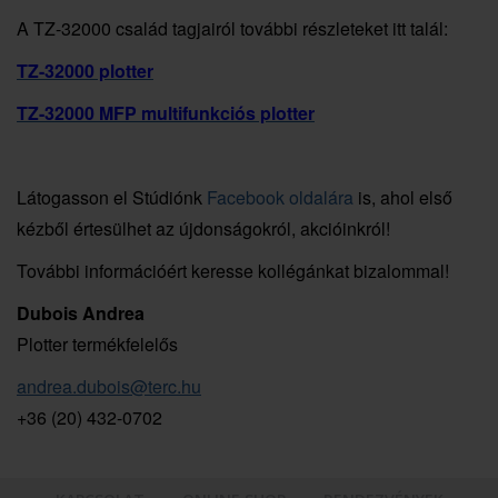
A TZ-32000 család tagjairól további részleteket itt talál:
TZ-32000 plotter
TZ-32000 MFP multifunkciós plotter
Látogasson el Stúdiónk
Facebook oldalára
is, ahol első
kézből értesülhet az újdonságokról, akcióinkról!
További információért keresse kollégánkat bizalommal!
Dubois Andrea
Plotter termékfelelős
a
ndrea.dubois@terc.hu
+36 (20) 432-0702