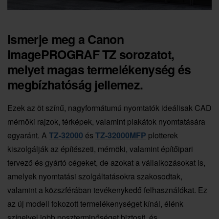
Ismerje meg a Canon
imagePROGRAF TZ sorozatot,
melyet magas termelékenység és
megbízhatóság jellemez.
Ezek az öt színű, nagyformátumú nyomtatók ideálisak CAD
mérnöki rajzok, térképek, valamint plakátok nyomtatására
egyaránt. A
TZ-32000
és
TZ-32000MFP
plotterek
kiszolgálják az építészeti, mérnöki, valamint építőipari
tervező és gyártó cégeket, de azokat a vállalkozásokat is,
amelyek nyomtatási szolgáltatásokra szakosodtak,
valamint a közszférában tevékenykedő felhasználókat. Ez
az új modell fokozott termelékenységet kínál, élénk
színeivel jobb poszterminőséget biztosít, és