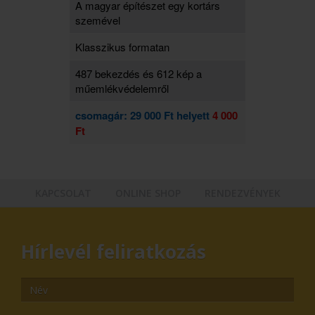
A magyar építészet egy kortárs
szemével
Klasszikus formatan
487 bekezdés és 612 kép a
műemlékvédelemről
csomagár: 29 000 Ft helyett
4 000
Ft
KAPCSOLAT
ONLINE SHOP
RENDEZVÉNYEK
Hírlevél feliratkozás