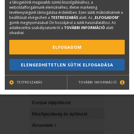
a látogatóink magasabb szintű kiszolgálásához, a
Id. Janáky István könyve
weboldalforgalmunk elemzéséhez, illetve marketing
tevékenységünk támogatása érdekében. Ezen sütik működésének a
Az emberi tér
beállítását elvégezheti a
TESTRESZABÁS
alatt. Az „
ELFOGADOM
”
gomb megnyomásával Ön hozzájárul a sütik használatához. Az
adatkezelési szabályzatunkról a
TOVÁBBI INFORMÁCIÓ
alatt
csomagár: 31 900 Ft helyett
4000
olvashat.
Ft
ELFOGADOM
ELENGEDHETETLEN SÜTIK ELFOGADÁSA
3. csomag
TESTRESZABÁS
TOVÁBBI INFORMÁCIÓ
Európai tájépítészet
Mezőgazdaság és építészet
Átmenetek I.