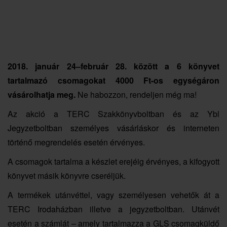
2018. január 24–február 28. között a 6 könyvet
tartalmazó csomagokat 4000 Ft-os egységáron
vásárolhatja meg.
Ne habozzon, rendeljen még ma!
Az akció a TERC Szakkönyvboltban és az Ybl
Jegyzetboltban személyes vásárláskor és interneten
történő megrendelés esetén érvényes.
A csomagok tartalma a készlet erejéig érvényes, a kifogyott
könyvet másik könyvre cseréljük.
A termékek utánvéttel, vagy személyesen vehetők át a
TERC Irodaházban illetve a jegyzetboltban. Utánvét
esetén a számlát – amely tartalmazza a GLS csomagküldő