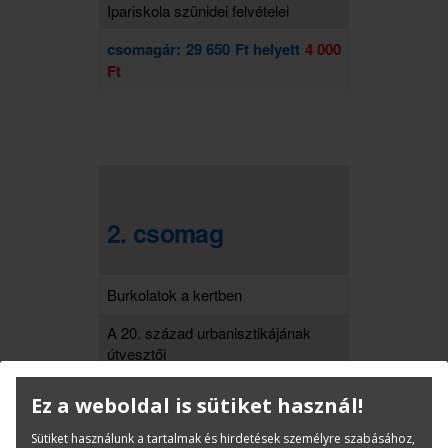
Ipariskola szünidei felvételei
csomagár: 29 650 Ft helyett
4 000
Ft
2. csomag
Burkolatok a kertben
A 20. század urbanisztikájának
útvesztői
Számadás
Ez a weboldal is sütiket használ!
Magasépítéstan I-II.
Sütiket használunk a tartalmak és hirdetések személyre szabásához,