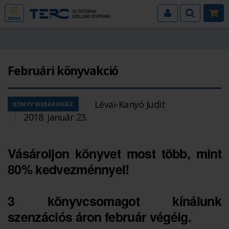
MENÜ
Februári könyvakció
Lévai-Kanyó Judit
KÖNYV WEBÁRUHÁZ
2018. január 23.
Vásároljon könyvet most több, mint
80% kedvezménnyel!
3 könyvcsomagot kínálunk
szenzációs áron február végéig.