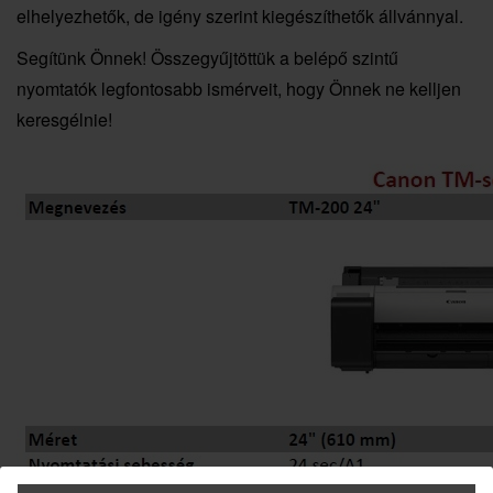
elhelyezhetők, de igény szerint kiegészíthetők állvánnyal.
Segítünk Önnek! Összegyűjtöttük a belépő szintű
nyomtatók legfontosabb ismérveit, hogy Önnek ne kelljen
keresgélnie!