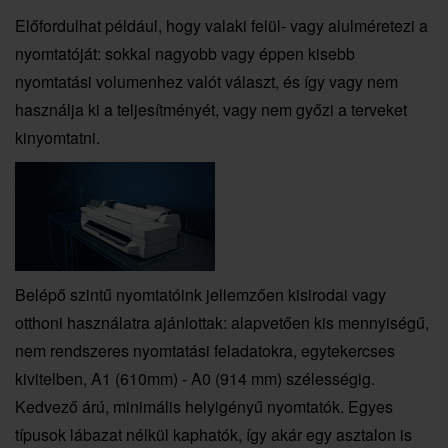
Előfordulhat például, hogy valaki felül- vagy alulméretezi a
nyomtatóját: sokkal nagyobb vagy éppen kisebb
nyomtatási volumenhez valót választ, és így vagy nem
használja ki a teljesítményét, vagy nem győzi a terveket
kinyomtatni.
Belépő szintű nyomtatóink jellemzően kisirodai vagy
otthoni használatra ajánlottak: alapvetően kis mennyiségű,
nem rendszeres nyomtatási feladatokra, egytekercses
kivitelben, A1 (610mm) - A0 (914 mm) szélességig.
Kedvező árú, minimális helyigényű nyomtatók. Egyes
típusok lábazat nélkül kaphatók, így akár egy asztalon is