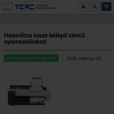
MENÜ
Hasonlítsa össze belépő szintű
nyomtatóinkat!
2020. március 09.
NAGYFORMÁTUMÚ NYOMTATÓK