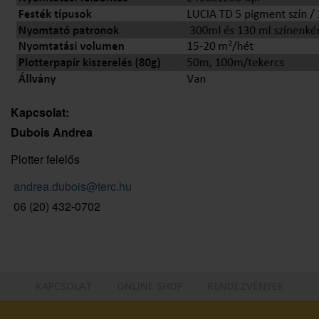
Kapcsolat:
Dubois Andrea
Plotter felelős
a
ndrea.dubois@terc.hu
06 (20) 432-0702
KAPCSOLAT
ONLINE SHOP
RENDEZVÉNYEK