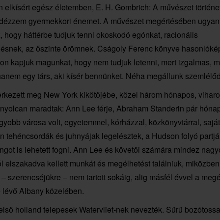
 elkísért egész életemben, E. H. Gombrich: A művészet történe
felidézzem gyermekkori énemet. A művészet megértésében ugyan
, hogy háttérbe tudjuk tenni okoskodó egónkat, racionális
lésnek, az őszinte örömnek. Cságoly Ferenc könyve hasonlóké
on kapjuk magunkat, hogy nem tudjuk letenni, mert izgalmas, mi
anem egy társ, aki kísér bennünket. Néha megállunk szemlélő
érkezett meg New York kikötőjébe, közel három hónapos, viharok
nyolcan maradtak: Ann Lee férje, Abraham Standerin pár hónap
agyobb városa volt, egyetemmel, kórházzal, közkönyvtárral, sajá
en tehéncsordák és juhnyájak legelésztek, a Hudson folyó partjá
got is lehetett fogni. Ann Lee és követői számára mindez nagy
 elszakadva kellett munkát és megélhetést találniuk, miközben
 szerencséjükre – nem tartott sokáig, alig másfél évvel a megé
e lévő Albany közelében.
lső holland telepesek Watervliet-nek nevezték. Sűrű bozótossal, 