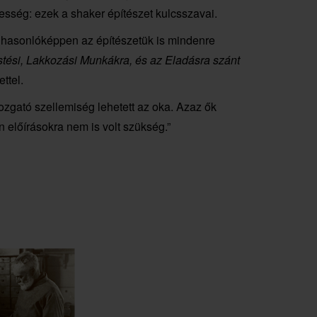
esség: ezek a shaker építészet kulcsszavai.
gy hasonlóképpen az építészetük is mindenre
stési, Lakkozási Munkákra, és az Eladásra szánt
ttel.
zgató szellemiség lehetett az oka. Azaz ők
 előírásokra nem is volt szükség.”