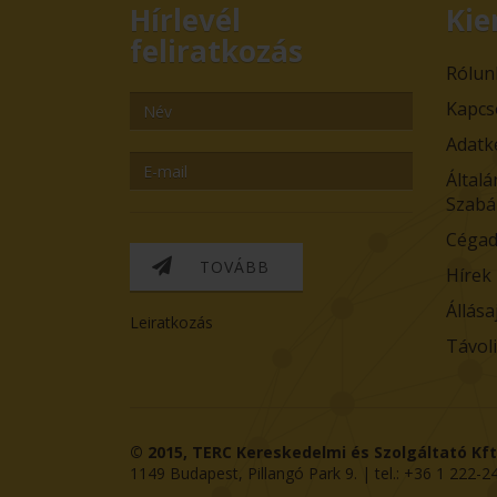
Hírlevél
Kie
feliratkozás
Rólun
Kapcs
Adatk
Általá
Szabá
Cégad
TOVÁBB
Hírek
Állása
Leiratkozás
Távol
© 2015,
TERC Kereskedelmi és Szolgáltató Kft
1149
Budapest
,
Pillangó Park 9
. | tel.:
+36 1 222-2