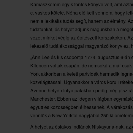
Kamaszkorom egyik fontos könyve volt, ami aztán
c. vaskos kötete. Néha elő kell vennem, hogy 
nem a lexikális tudás segít, hanem az élmény. Az
tudatunkat, és helyet adjunk magunkban a megé
vezet minket végig az építészeti korszakokon. Az
lekezelő tudálékossággal magyarázó könyv ez, h
„Ann Lee és kis csoportja 1774. augusztus 6-án 
Kilencen voltak csupán, de nemsokára már csak 
York akkoriban a keleti partvidék harmadik legn
közvilágítással. Ugyanakkor a város körüli rétek
Avenue helyén folyó patakban pedig még pisztrán
Manchester. Ebben az idegen világban egymástól
együtt és közösségben élhessenek. A várakozás –
venniük a New Yorktól nagyjából 250 kilométerr
A helyet az őslakos indiánok Niskayuna-nak, az e