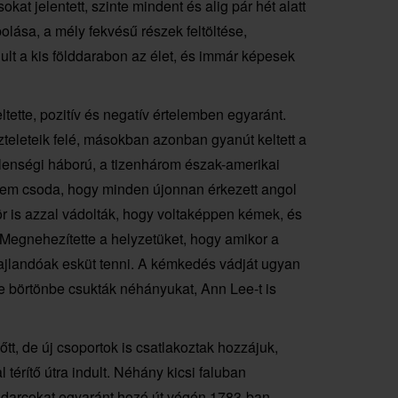
t jelentett, szinte mindent és alig pár hét alatt
olása, a mély fekvésű részek feltöltése,
lt a kis földdarabon az élet, és immár képesek
tette, pozitív és negatív értelemben egyaránt.
szteleteik felé, másokban azonban gyanút keltett a
tlenségi háború, a tizenhárom észak-amerikai
nem csoda, hogy minden újonnan érkezett angol
ör is azzal vádolták, hogy voltaképpen kémek, és
Megnehezítette a helyzetüket, hogy amikor a
 hajlandóak esküt tenni. A kémkedés vádját ugyan
vre börtönbe csukták néhányukat, Ann Lee-t is
t, de új csoportok is csatlakoztak hozzájuk,
érítő útra indult. Néhány kicsi faluban
 kudarcokat egyaránt hozó út végén 1783-ban