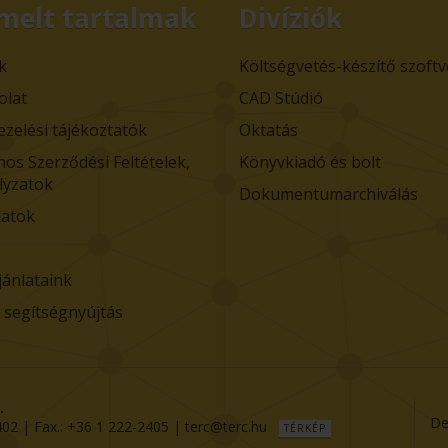
melt tartalmak
Divíziók
k
Költségvetés-készítő szoft
olat
CAD Stúdió
ezelési tájékoztatók
Oktatás
nos Szerződési Feltételek,
Könyvkiadó és bolt
lyzatok
Dokumentumarchiválás
atok
jánlataink
i segítségnyújtás
.
De
402
| Fax.:
+36 1 222-2405
|
terc@terc.hu
TÉRKÉP