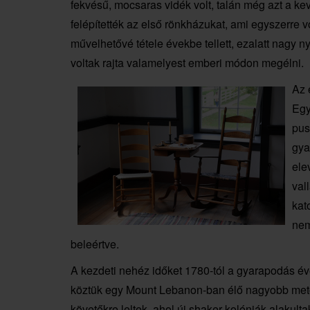
fekvésű, mocsaras vidék volt, talán még azt a ke
felépítették az első rönkházukat, ami egyszerre v
művelhetővé tétele évekbe tellett, ezalatt nagy
voltak rajta valamelyest emberi módon megélni.
Az 
Egy
pus
gya
ele
val
kat
nem
beleértve.
A kezdeti nehéz időket 1780-tól a gyarapodás éve
köztük egy Mount Lebanon-ban élő nagyobb metodi
követőkre leltek, ahol új shaker kolóniák alakul