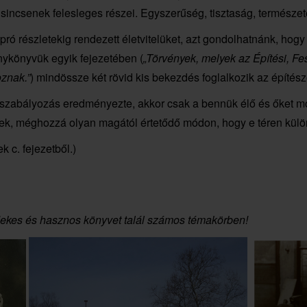
sincsenek felesleges részei. Egyszerűség, tisztaság, természet
pró részletekig rendezett életvitelüket, azt gondolhatnánk, ho
nykönyvük egyik fejezetében (
„Törvények, melyek az Építési, Fe
oznak.”
) mindössze két rövid kis bekezdés foglalkozik az építésze
 szabályozás eredményezte, akkor csak a bennük élő és őket mo
ek, méghozzá olyan magától értetődő módon, hogy e téren külön
 c. fejezetből.)
ekes és hasznos könyvet talál számos témakörben!