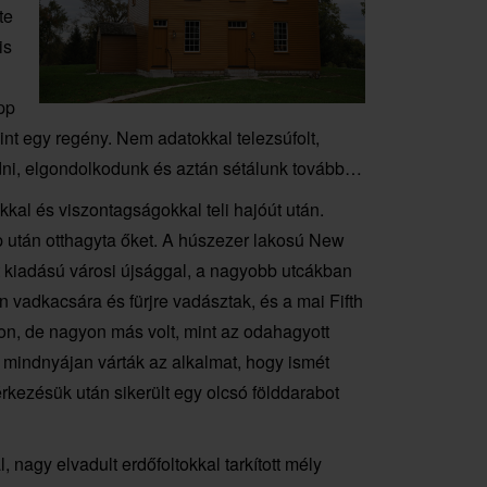
te
is
pp
nt egy regény. Nem adatokkal telezsúfolt,
dni, elgondolkodunk és aztán sétálunk tovább…
kal és viszontagságokkal teli hajóút után.
 után otthagyta őket. A húszezer lakosú New
t kiadású városi újsággal, a nagyobb utcákban
n vadkacsára és fürjre vadásztak, és a mai Fifth
on, de nagyon más volt, mint az odahagyott
 mindnyájan várták az alkalmat, hogy ismét
rkezésük után sikerült egy olcsó földdarabot
nagy elvadult erdőfoltokkal tarkított mély