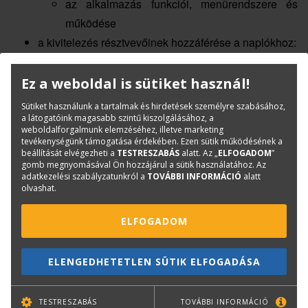
az alkalmazás funkciói, menürendszere és
működése
a kivitelezés résztvevőinek hozzáférése a naplókhoz:
bejegyzési és betekintési jogosultság
mit látnak a hatóságok,
Ez a weboldal is sütiket használ!
mit látnak a kivitelezés résztvevői
Sütiket használunk a tartalmak és hirdetések személyre szabásához,
e-építési napló vezetés lépésről lépésre, a
a látogatóink magasabb szintű kiszolgálásához, a
weboldalforgalmunk elemzéséhez, illetve marketing
készenlétbe helyezéstől a lezárásig
tevékenységünk támogatása érdekében. Ezen sütik működésének a
beállítását elvégezheti a
TESTRESZABÁS
alatt. Az „
ELFOGADOM
”
gyakorlati problémák kezelése, modellezése
gomb megnyomásával Ön hozzájárul a sütik használatához. Az
a szabályos napi jelentés, offline bejegyzés
adatkezelési szabályzatunkról a
TOVÁBBI INFORMÁCIÓ
alatt
olvashat.
építési napló vezetése „házilagos” kivitelezés
esetén
ELFOGADOM
szerepkör kiosztás, visszavonás
nyitva maradt alvállalkozói naplók stb.
ELENGEDHETETLEN SÜTIK ELFOGADÁSA
a leggyakoribb naplóvezetési hibák, miért és
mekkora lehet a bírság
TESTRESZABÁS
TOVÁBBI INFORMÁCIÓ