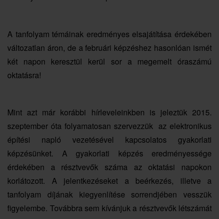
A tanfolyam témáinak eredményes elsajátítása érdekében
változatlan áron, de a februári képzéshez hasonlóan ismét
két napon keresztül kerül sor a megemelt óraszámú
oktatásra!
Mint azt már korábbi hírleveleinkben is jeleztük 2015.
szeptember óta folyamatosan szervezzük az elektronikus
építési napló vezetésével kapcsolatos gyakorlati
képzésünket. A gyakorlati képzés eredményessége
érdekében a résztvevők száma az oktatási napokon
korlátozott. A jelentkezéseket a beérkezés, illetve a
tanfolyam díjának kiegyenlítése sorrendjében vesszük
figyelembe. Továbbra sem kívánjuk a résztvevők létszámát