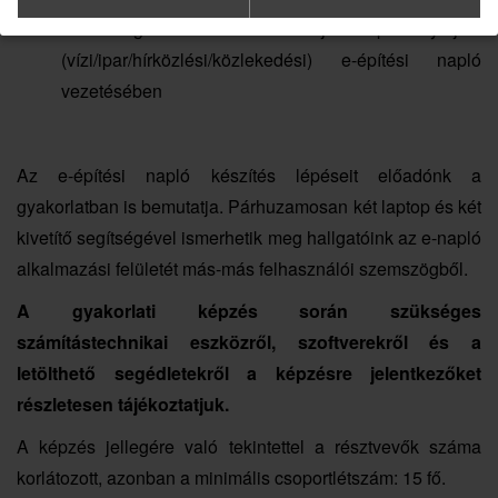
különbségek az általános és sajátos építményfajták
(vízi/ipar/hírközlési/közlekedési) e-építési napló
vezetésében
Az e-építési napló készítés lépéseit előadónk a
gyakorlatban is bemutatja. Párhuzamosan két laptop és két
kivetítő segítségével ismerhetik meg hallgatóink az e-napló
alkalmazási felületét más-más felhasználói szemszögből.
A gyakorlati képzés során szükséges
számítástechnikai eszközről, szoftverekről és a
letölthető segédletekről a képzésre jelentkezőket
részletesen tájékoztatjuk.
A képzés jellegére való tekintettel a résztvevők száma
korlátozott, azonban a minimális csoportlétszám: 15 fő.