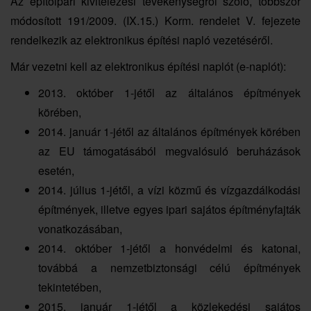
Az építőipari kivitelezési tevékenységről szóló, többször
módosított 191/2009. (IX.15.) Korm. rendelet V. fejezete
rendelkezik az elektronikus építési napló vezetéséről.
Már vezetni kell az elektronikus építési naplót (e-naplót):
2013. október 1-jétől az általános építmények
körében,
2014. január 1-jétől az általános építmények körében
az EU támogatásából megvalósuló beruházások
esetén,
2014. július 1-jétől, a vízi közmű és vízgazdálkodási
építmények, illetve egyes ipari sajátos építményfajták
vonatkozásában,
2014. október 1-jétől a honvédelmi és katonai,
továbbá a nemzetbiztonsági célú építmények
tekintetében,
2015. január 1-jétől a közlekedési sajátos