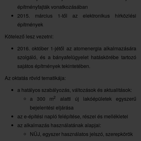
építményfajták vonatkozásában
2015. március 1-től az elektronikus hírközlési
építmények
Kötelező lesz vezetni:
2016. október 1-jétől az atomenergia alkalmazására
szolgáló, és a bányafelügyelet hatáskörébe tartozó
sajátos építmények tekintetében.
Az oktatás rövid tematikája:
a hatályos szabályozás, változások és aktualitások:
2
a 300 m
alatti új lakóépületek egyszerű
bejelentési eljárása
az e-építési napló felépítése, részei és mellékletei
az alkalmazás használatának alapjai:
NÜJ, egyszer használatos jelszó, szerepkörök