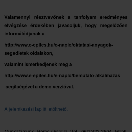
Valamennyi résztvevőnek a tanfolyam eredményes
elvégzése érdekében javasoljuk, hogy megelőzően
informálódjanak a
http://www.e-epites.hu/e-naplo/oktatasi-anyagok-
segedletek oldalakon,
valamint ismerkedjenek meg a
http://www.e-epites.hu/e-naplo/bemutato-alkalmazas
segítségével a demo verzióval.
A jelentkezési lap itt letölthető.
Munkatársunk, Béres Orsolya (Tel.: 06/1/422-2504, Mobil: