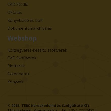
CAD Stúdió
Oktatás
Könyvkiadó és bolt
Dokumentumarchiválás
Webshop
Költségvetés-készítő szoftverek
CAD Szoftverek
Plotterek
Szkennerek
Könyvek
© 2015,
TERC Kereskedelmi és Szolgáltató Kft.
1149
Budapest
,
Pillangó Park 9
. | tel.:
+36 1 222-2402
|