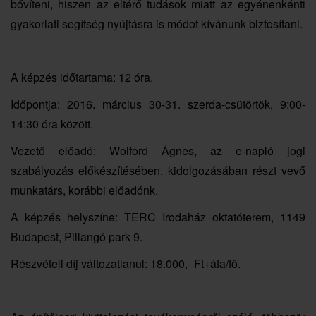
bővíteni, hiszen az eltérő tudások miatt az egyénenkénti
gyakorlati segítség nyújtásra is módot kívánunk biztosítani.
A képzés időtartama: 12 óra.
Időpontja: 2016. március 30-31. szerda-csütörtök, 9:00-
14:30 óra között.
Vezető előadó: Wolford Ágnes, az e-napló jogi
szabályozás előkészítésében, kidolgozásában részt vevő
munkatárs, korábbi előadónk.
A képzés helyszíne: TERC Irodaház oktatóterem, 1149
Budapest, Pillangó park 9.
Részvételi díj változatlanul: 18.000,- Ft+áfa/fő.