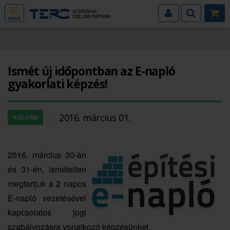
MENÜ
Ismét új időpontban az E-napló
gyakorlati képzés!
2016. március 01.
RÓLUNK
2016. március 30-án
és 31-én, ismételten
megtartjuk a 2 napos
E-napló vezetésével
kapcsolatos jogi
szabályozásra vonatkozó képzésünket.