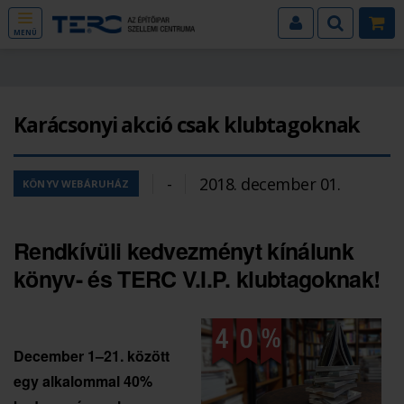
MENÜ
Karácsonyi akció csak klubtagoknak
-
2018. december 01.
KÖNYV WEBÁRUHÁZ
Rendkívüli kedvezményt kínálunk
könyv- és TERC V.I.P. klubtagoknak!
December 1–21. között
egy alkalommal 40%