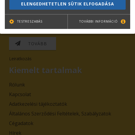
ELENGEDHETETLEN SÜTIK ELFOGADÁSA
TESTRESZABÁS
TOVÁBBI INFORMÁCIÓ
TOVÁBB
Leiratkozás
Kiemelt tartalmak
Rólunk
Kapcsolat
Adatkezelési tájékoztatók
Általános Szerződési Feltételek, Szabályzatok
Cégadatok
Hírek