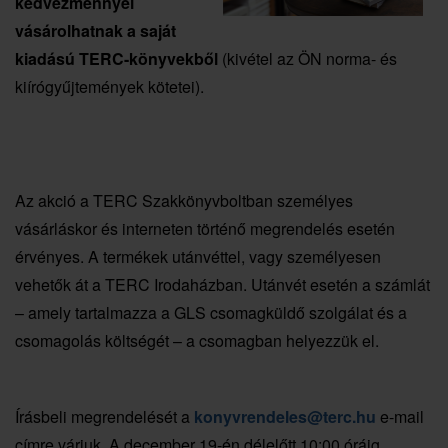
kedvezménnyel
vásárolhatnak a saját
kiadású TERC-könyvekből
(kivétel az ÖN norma- és
kiírógyűjtemények kötetei).
Az akció a TERC Szakkönyvboltban személyes
vásárláskor és interneten történő megrendelés esetén
érvényes. A termékek utánvéttel, vagy személyesen
vehetők át a TERC Irodaházban. Utánvét esetén a számlát
– amely tartalmazza a GLS csomagküldő szolgálat és a
csomagolás költségét – a csomagban helyezzük el.
Írásbeli megrendelését a
konyvrendeles@terc.hu
e-mail
címre várjuk. A december 19-én délelőtt 10:00 óráig