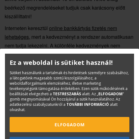
beérkező megrendeléseket tudjuk csak karácsony előtt
kiszállíttatni!
Interneten keresztül
online bankkártyás fizetés nem
lehetséges
, mert a kedvezményt a rendszer automatikusan
nem tudja lekezelni. A különféle kedvezmények nem
vonhatók össze.
Ez a weboldal is sütiket használ!
Válasszon
saját kiadású könyveink
közül, és rendeljen
Sütiket használunk a tartalmak és hirdetések személyre szabásához,
még ma!
a látogatóink magasabb szintű kiszolgálásához, a
weboldalforgalmunk elemzéséhez, illetve marketing
tevékenységünk támogatása érdekében. Ezen sütik működésének a
beállítását elvégezheti a
TESTRESZABÁS
alatt. Az „
ELFOGADOM
”
KAPCSOLAT
ONLINE SHOP
RENDEZVÉNYEK
gomb megnyomásával Ön hozzájárul a sütik használatához. Az
adatkezelési szabályzatunkról a
TOVÁBBI INFORMÁCIÓ
alatt
olvashat.
Hírlevél feliratkozás
ELFOGADOM