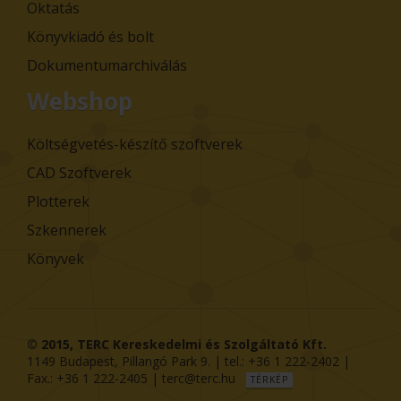
Oktatás
Könyvkiadó és bolt
Dokumentumarchiválás
Webshop
Költségvetés-készítő szoftverek
CAD Szoftverek
Plotterek
Szkennerek
Könyvek
© 2015,
TERC Kereskedelmi és Szolgáltató Kft.
1149
Budapest
,
Pillangó Park 9
. | tel.:
+36 1 222-2402
|
Fax.:
+36 1 222-2405
|
terc@terc.hu
TÉRKÉP