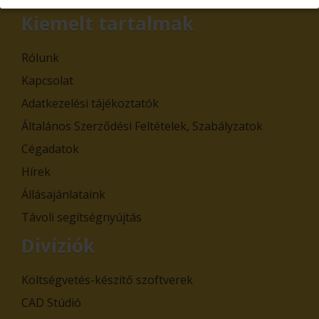
Kiemelt tartalmak
Rólunk
Kapcsolat
Adatkezelési tájékoztatók
Általános Szerződési Feltételek, Szabályzatok
Cégadatok
Hírek
Állásajánlataink
Távoli segítségnyújtás
Divíziók
Költségvetés-készítő szoftverek
CAD Stúdió