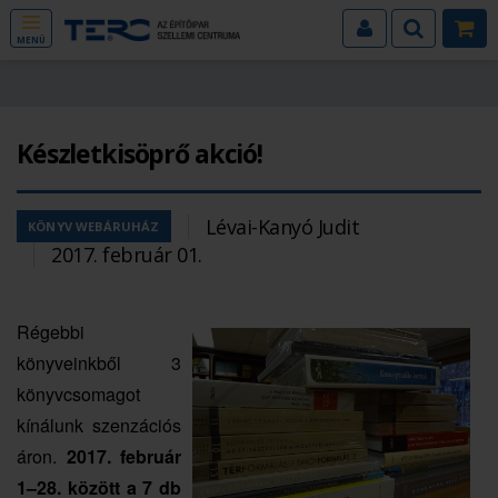
MENÜ
Készletkisöprő akció!
Lévai-Kanyó Judit
KÖNYV WEBÁRUHÁZ
2017. február 01.
Régebbi
könyveinkből 3
könyvcsomagot
kínálunk szenzációs
áron.
2017. február
1–28. között a 7 db