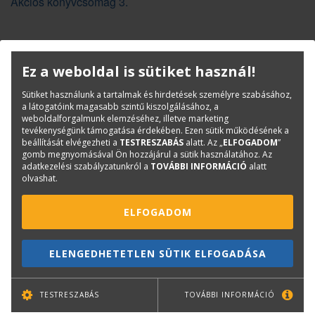
Akciós könyvcsomag 3.
Ez a weboldal is sütiket használ!
KAPCSOLAT
ONLINE SHOP
RENDEZVÉNYEK
Sütiket használunk a tartalmak és hirdetések személyre szabásához,
a látogatóink magasabb szintű kiszolgálásához, a
weboldalforgalmunk elemzéséhez, illetve marketing
tevékenységünk támogatása érdekében. Ezen sütik működésének a
Hírlevél feliratkozás
beállítását elvégezheti a
TESTRESZABÁS
alatt. Az „
ELFOGADOM
”
gomb megnyomásával Ön hozzájárul a sütik használatához. Az
adatkezelési szabályzatunkról a
TOVÁBBI INFORMÁCIÓ
alatt
olvashat.
ELFOGADOM
ELENGEDHETETLEN SÜTIK ELFOGADÁSA
TOVÁBB
TESTRESZABÁS
TOVÁBBI INFORMÁCIÓ
Leiratkozás