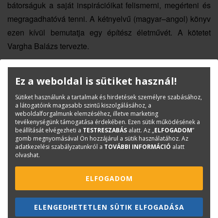
bátorságuk a saját inspirációikat felismerni, megérteni és
megragadhatóvá tenni. A kétnyelvű (magyar–angol) könyv
ezen kívül bemutatja egy építész életművét. A kötetet
Vargha Balázs tervezte.
Ez a weboldal is sütiket használ!
T
ovább a könyvre.
Sütiket használunk a tartalmak és hirdetések személyre szabásához,
a látogatóink magasabb szintű kiszolgálásához, a
weboldalforgalmunk elemzéséhez, illetve marketing
KAPCSOLAT
ONLINE SHOP
RENDEZVÉNYEK
tevékenységünk támogatása érdekében. Ezen sütik működésének a
beállítását elvégezheti a
TESTRESZABÁS
alatt. Az „
ELFOGADOM
”
gomb megnyomásával Ön hozzájárul a sütik használatához. Az
adatkezelési szabályzatunkról a
TOVÁBBI INFORMÁCIÓ
alatt
olvashat.
Hírlevél feliratkozás
ELFOGADOM
ELENGEDHETETLEN SÜTIK ELFOGADÁSA