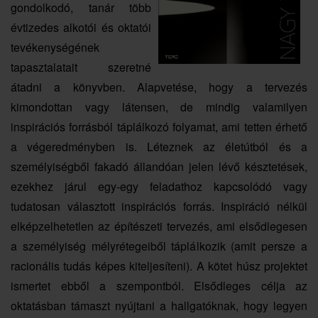
gondolkodó, tanár több
évtizedes alkotói és oktatói
tevékenységének
tapasztalatait szeretné
átadni a könyvben. Alapvetése, hogy a tervezés
kimondottan vagy látensen, de mindig valamilyen
inspirációs forrásból táplálkozó folyamat, ami tetten érhető
a végeredményben is. Léteznek az életútból és a
személyiségből fakadó állandóan jelen lévő késztetések,
ezekhez járul egy-egy feladathoz kapcsolódó vagy
tudatosan választott inspirációs forrás. Inspiráció nélkül
elképzelhetetlen az építészeti tervezés, ami elsődlegesen
a személyiség mélyrétegeiből táplálkozik (amit persze a
racionális tudás képes kiteljesíteni). A kötet húsz projektet
ismertet ebből a szempontból. Elsődleges célja az
oktatásban támaszt nyújtani a hallgatóknak, hogy legyen