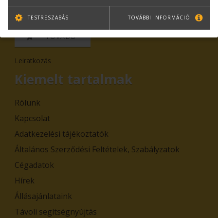
TESTRESZABÁS
TOVÁBBI INFORMÁCIÓ
TOVÁBB
Leiratkozás
Kiemelt tartalmak
Rólunk
Kapcsolat
Adatkezelési tájékoztatók
Általános Szerződési Feltételek, Szabályzatok
Cégadatok
Hírek
Állásajánlataink
Távoli segítségnyújtás