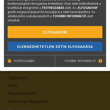
tevékenységünk támogatása érdekében. Ezen sütik működésének a
beállítását elvégezheti a
TESTRESZABÁS
alatt. Az „
ELFOGADOM
”
gomb megnyomásával Ön hozzájárul a sütik használatához. Az
TOVÁBB
adatkezelési szabályzatunkról a
TOVÁBBI INFORMÁCIÓ
alatt
olvashat.
Leiratkozás
ELFOGADOM
Kiemelt tartalmak
Rólunk
ELENGEDHETETLEN SÜTIK ELFOGADÁSA
Kapcsolat
Adatkezelési tájékoztatók
TESTRESZABÁS
TOVÁBBI INFORMÁCIÓ
Általános Szerződési Feltételek, Szabályzatok
Cégadatok
Hírek
Állásajánlataink
Távoli segítségnyújtás