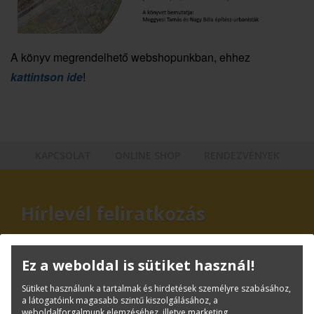
A könyv megrendelhető webshopunkban, ehhez
kattintson ide
!
KAPCSOLAT
ONLINE SHOP
RENDEZVÉNYEK
Hírlevél feliratkozás
Ez a weboldal is sütiket használ!
Sütiket használunk a tartalmak és hirdetések személyre szabásához,
a látogatóink magasabb szintű kiszolgálásához, a
weboldalforgalmunk elemzéséhez, illetve marketing