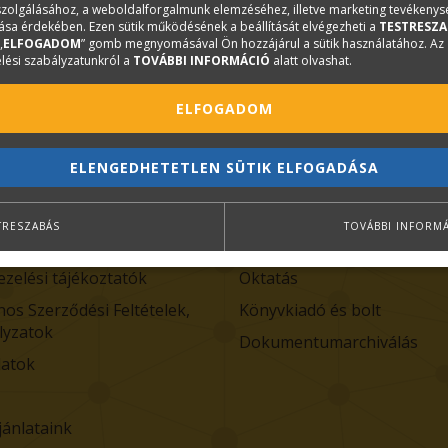
kialakításához vagy az egyes növények ápolásához. Mindegyik ötle
iszolgálásához, a weboldalforgalmunk elemzéséhez, illetve marketing tevékeny
sa érdekében. Ezen sütik működésének a beállítását elvégezheti a
TESTRESZA
„
ELFOGADOM
” gomb megnyomásával Ön hozzájárul a sütik használatához. Az
ma!
lési szabályzatunkról a
TOVÁBBI INFORMÁCIÓ
alatt olvashat.
ELFOGADOM
melt tartalmak
Divíziók
ELENGEDHETETLEN SÜTIK ELFOGADÁSA
k
Költségvetés-készítő szoft
TRESZABÁS
TOVÁBBI INFORM
olat
CAD Stúdió
ezelési tájékoztatók
Oktatás
nos Szerződési Feltételek,
Könyvkiadó és bolt
lyzatok
Dokumentumarchiválás
atok
jánlataink