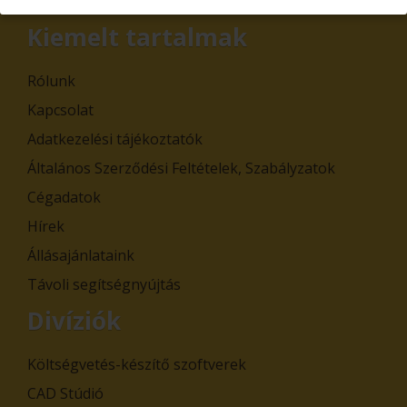
Leiratkozás
Kiemelt tartalmak
Rólunk
Kapcsolat
Adatkezelési tájékoztatók
Általános Szerződési Feltételek, Szabályzatok
Cégadatok
Hírek
Állásajánlataink
Távoli segítségnyújtás
Divíziók
Költségvetés-készítő szoftverek
CAD Stúdió