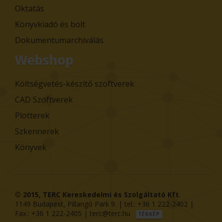
Oktatás
Könyvkiadó és bolt
Dokumentumarchiválás
Webshop
Költségvetés-készítő szoftverek
CAD Szoftverek
Plotterek
Szkennerek
Könyvek
© 2015,
TERC Kereskedelmi és Szolgáltató Kft.
1149
Budapest
,
Pillangó Park 9
. | tel.:
+36 1 222-2402
|
Fax.:
+36 1 222-2405
|
terc@terc.hu
TÉRKÉP