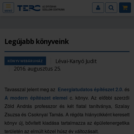
MENÜ
Legújabb könyveink
Lévai-Kanyó Judit
KÖNYV WEBÁRUHÁZ
2016. augusztus 25.
Tavasszal jelent meg az
Energiatudatos építészet 2.0.
és
A modern építészet elemei
c. könyv. Az előbbi szerzői
Zöld András professzor és két fiatal tanítványa, Szalay
Zsuzsa és Csoknyai Tamás. A régóta hiánycikként keresett
könyv új, bővített kiadása tartalmazza az épületenergetika
területén az elmúlt közel húsz év változásait.