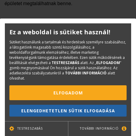
épületet megtalálhatnak benne.
Ez a weboldal is sütiket használ!
KAPCSOLAT
ONLINE SHOP
RENDEZVÉNYEK
Sütiket használunk a tartalmak és hirdetések személyre szabásához,
a látogatóink magasabb szintű kiszolgálásához, a
weboldalforgalmunk elemzéséhez, illetve marketing
tevékenységünk támogatása érdekében. Ezen sütik működésének a
Hírlevél feliratkozás
beállítását elvégezheti a
TESTRESZABÁS
alatt. Az „
ELFOGADOM
”
gomb megnyomásával Ön hozzájárul a sütik használatához. Az
adatkezelési szabályzatunkról a
TOVÁBBI INFORMÁCIÓ
alatt
olvashat.
ELFOGADOM
ELENGEDHETETLEN SÜTIK ELFOGADÁSA
TOVÁBB
TESTRESZABÁS
TOVÁBBI INFORMÁCIÓ