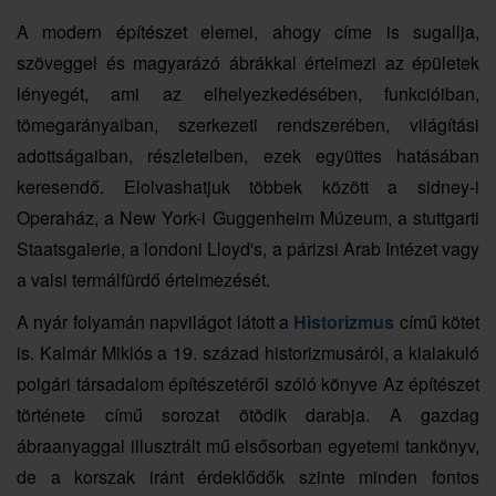
A modern építészet elemei, ahogy címe is sugallja,
szöveggel és magyarázó ábrákkal értelmezi az épületek
lényegét, ami az elhelyezkedésében, funkcióiban,
tömegarányaiban, szerkezeti rendszerében, világítási
adottságaiban, részleteiben, ezek együttes hatásában
keresendő. Elolvashatjuk többek között a sidney-i
Operaház, a New York-i Guggenheim Múzeum, a stuttgarti
Staatsgalerie, a londoni Lloyd's, a párizsi Arab Intézet vagy
a valsi termálfürdő értelmezését.
A nyár folyamán napvilágot látott a
Historizmus
című kötet
is. Kalmár Miklós a 19. század historizmusáról, a kialakuló
polgári társadalom építészetéről szóló könyve Az építészet
története című sorozat ötödik darabja. A gazdag
ábraanyaggal illusztrált mű elsősorban egyetemi tankönyv,
de a korszak iránt érdeklődők szinte minden fontos