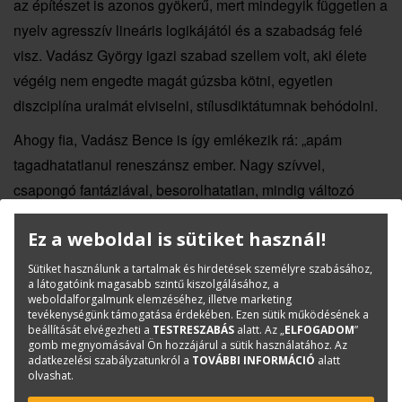
az építészet is azonos gyökerű, mert mindegyik független a
nyelv agresszív lineáris logikájától és a szabadság felé
visz. Vadász György igazi szabad szellem volt, aki élete
végéig nem engedte magát gúzsba kötni, egyetlen
diszciplína uralmát elviselni, stílusdiktátumnak behódolni.
Ahogy fia, Vadász Bence is így emlékezik rá: „apám
tagadhatatlanul reneszánsz ember. Nagy szívvel,
csapongó fantáziával, besorolhatatlan, mindig változó
építészettel, nagy romantikus gesztusokkal és korlátokat
Ez a weboldal is sütiket használ!
nem ismerő emberi és szakmai virtussal” (
Úton a
Moderntől a Minimalizmus felé
, DLA értekezés, 2016.).
Sütiket használunk a tartalmak és hirdetések személyre szabásához,
a látogatóink magasabb szintű kiszolgálásához, a
Magát „vidám öreg bohócnak” nevezve mindent viccre vett,
weboldalforgalmunk elemzéséhez, illetve marketing
tevékenységünk támogatása érdekében. Ezen sütik működésének a
miközben nagyon is komolyan gondolt. Létezésünk
beállítását elvégezheti a
TESTRESZABÁS
alatt. Az „
ELFOGADOM
”
gomb megnyomásával Ön hozzájárul a sütik használatához. Az
abszurd voltát talán nem is lehet másképp elviselni.
adatkezelési szabályzatunkról a
TOVÁBBI INFORMÁCIÓ
alatt
olvashat.