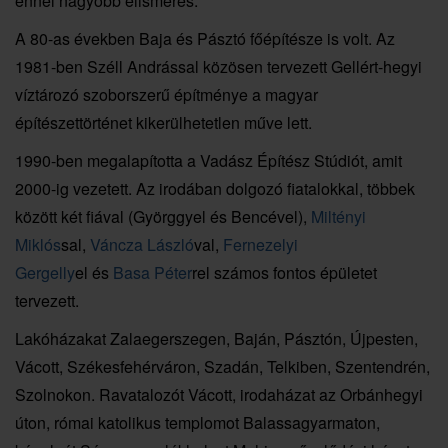
ennél nagyobb elismerés.
A 80-as években Baja és Pásztó főépítésze is volt. Az
1981-ben Széll Andrással közösen tervezett Gellért-hegyi
víztározó szoborszerű építménye a magyar
építészettörténet kikerülhetetlen műve lett.
1990-ben megalapította a Vadász Építész Stúdiót, amit
2000-ig vezetett. Az irodában dolgozó fiatalokkal, többek
között két fiával (Györggyel és Bencével),
Miltényi
Miklós
sal,
Váncza László
val,
Fernezelyi
Gergelly
el és
Basa Péter
rel számos fontos épületet
tervezett.
Lakóházakat Zalaegerszegen, Baján, Pásztón, Újpesten,
Vácott, Székesfehérváron, Szadán, Telkiben, Szentendrén,
Szolnokon. Ravatalozót Vácott, irodaházat az Orbánhegyi
úton, római katolikus templomot Balassagyarmaton,