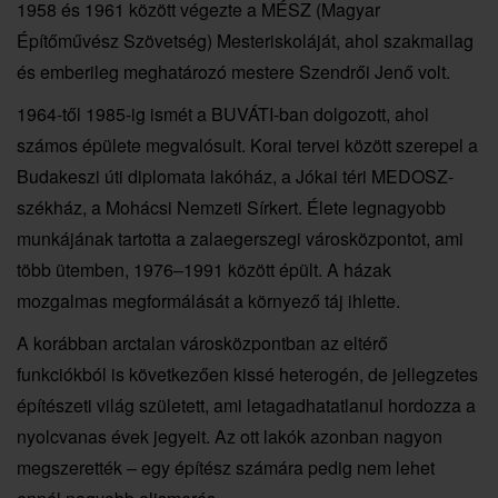
1958 és 1961 között végezte a MÉSZ (Magyar
Építőművész Szövetség) Mesteriskoláját, ahol szakmailag
és emberileg meghatározó mestere Szendrői Jenő volt.
1964-től 1985-ig ismét a BUVÁTI-ban dolgozott, ahol
számos épülete megvalósult. Korai tervei között szerepel a
Budakeszi úti diplomata lakóház, a Jókai téri MEDOSZ-
székház, a Mohácsi Nemzeti Sírkert. Élete legnagyobb
munkájának tartotta a zalaegerszegi városközpontot, ami
több ütemben, 1976–1991 között épült. A házak
mozgalmas megformálását a környező táj ihlette.
A korábban arctalan városközpontban az eltérő
funkciókból is következően kissé heterogén, de jellegzetes
építészeti világ született, ami letagadhatatlanul hordozza a
nyolcvanas évek jegyeit. Az ott lakók azonban nagyon
megszerették – egy építész számára pedig nem lehet