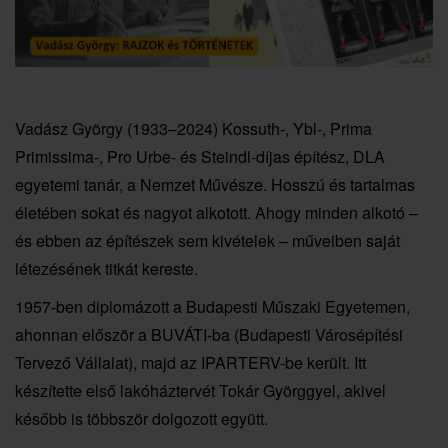
Vadász György (1933–2024) Kossuth-, Ybl-, Prima
Primissima-, Pro Urbe- és Steindl-díjas építész, DLA
egyetemi tanár, a Nemzet Művésze. Hosszú és tartalmas
életében sokat és nagyot alkotott. Ahogy minden alkotó –
és ebben az építészek sem kivételek – műveiben saját
létezésének titkát kereste.
1957-ben diplomázott a Budapesti Műszaki Egyetemen,
ahonnan először a BUVÁTI-ba (Budapesti Városépítési
Tervező Vállalat), majd az IPARTERV-be került. Itt
készítette első lakóháztervét Tokár Györggyel, akivel
később is többször dolgozott együtt.