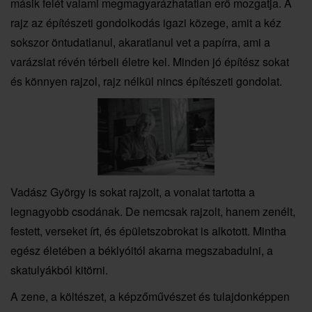
másik felét valami megmagyarázhatatlan erő mozgatja. A
rajz az építészeti gondolkodás igazi közege, amit a kéz
sokszor öntudatlanul, akaratlanul vet a papírra, ami a
varázslat révén térbeli életre kel. Minden jó építész sokat
és könnyen rajzol, rajz nélkül nincs építészeti gondolat.
Vadász György is sokat rajzolt, a vonalat tartotta a
legnagyobb csodának. De nemcsak rajzolt, hanem zenélt,
festett, verseket írt, és épületszobrokat is alkotott. Mintha
egész életében a béklyóitól akarna megszabadulni, a
skatulyákból kitörni.
A zene, a költészet, a képzőművészet és tulajdonképpen