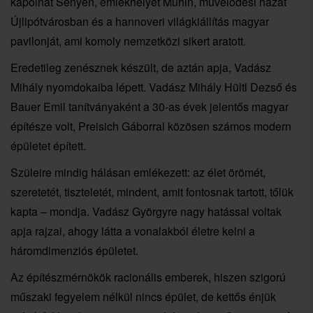
kápolnát Sényen, emlékhelyet Muhin, művelődési házat
Újlipótvárosban és a hannoveri világkiállítás magyar
pavilonját, ami komoly nemzetközi sikert aratott.
Eredetileg zenésznek készült, de aztán apja, Vadász
Mihály nyomdokaiba lépett. Vadász Mihály Hültl Dezső és
Bauer Emil tanítványaként a 30-as évek jelentős magyar
építésze volt, Preisich Gáborral közösen számos modern
épületet épített.
Szüleire mindig hálásan emlékezett: az élet örömét,
szeretetét, tiszteletét, mindent, amit fontosnak tartott, tőlük
kapta – mondja. Vadász Györgyre nagy hatással voltak
apja rajzai, ahogy látta a vonalakból életre kelni a
háromdimenziós épületet.
Az építészmérnökök racionális emberek, hiszen szigorú
műszaki fegyelem nélkül nincs épület, de kettős énjük