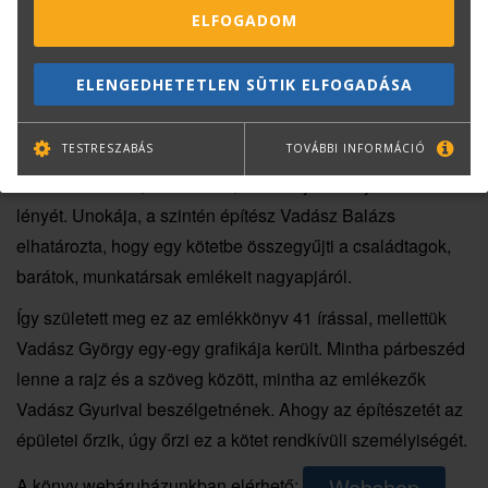
ELFOGADOM
ELENGEDHETETLEN SÜTIK ELFOGADÁSA
TESTRESZABÁS
TOVÁBBI INFORMÁCIÓ
Sokan szerették, aki ismerte, nem tudja elfelejteni virtuóz
lényét. Unokája, a szintén építész Vadász Balázs
elhatározta, hogy egy kötetbe összegyűjti a családtagok,
barátok, munkatársak emlékeit nagyapjáról.
Így született meg ez az emlékkönyv 41 írással, mellettük
Vadász György egy-egy grafikája került. Mintha párbeszéd
lenne a rajz és a szöveg között, mintha az emlékezők
Vadász Gyurival beszélgetnének. Ahogy az építészetét az
épületei őrzik, úgy őrzi ez a kötet rendkívüli személyiségét.
Webshop
A könyv webáruházunkban elérhető: