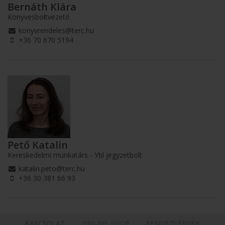
Bernáth Klára
Könyvesboltvezető
konyvrendeles@terc.hu
+36 70 670 5194
Pető Katalin
Kereskedelmi munkatárs - Ybl jegyzetbolt
katalin.peto@terc.hu
+36 30 381 66 93
KAPCSOLAT
ONLINE SHOP
RENDEZVÉNYEK