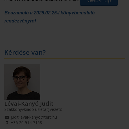
Beszámoló a 2026.02.25-i könyvbemutató
rendezvényről
Kérdése van?
Lévai-Kanyó Judit
Szakkönyvkiadó üzletág vezető
judit.levai-kanyo@terc.hu
+36 20 914 7158