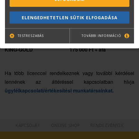
ELENGEDHETETLEN SÜTIK ELFOGADÁSA
VIKING-BRONZ
50 000 Ft + áfa
TESTRESZABÁS
TOVÁBBI INFORMÁCIÓ
KIVI-SILVER
75 000 Ft + áfa
KING-GOLD
175 000 Ft + áfa
Ha több licenccel rendelkeznek vagy további kérdései
lennének az áttéréssel kapcsolatban hívja
ügyfélkapcsolati/értékesítési munkatársainkat
.
KAPCSOLAT
ONLINE SHOP
RENDEZVÉNYEK