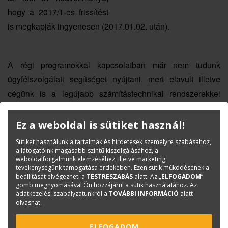
hogy a 2017/1-es frissítést
is megkapják ingyenesen (2017.01.02. után).
A régi programokkal kapcsolatban már nem tudunk
ügyfélszolgálati segítséget nyújtani, mert elavult illetve
cégünk is a legújabb számítástechnikai rendszerekkel
dolgozik, amely már csak az új
TERC V.I.P.
verziók
kompatibilisek. A régi felhasználóinknak lehetőséget
Ez a weboldal is sütiket használ!
biztosítunk arra, hogy problémamentesen át tudjanak térni
Sütiket használunk a tartalmak és hirdetések személyre szabásához,
az új verzióra. Legújabb programjainkban akár a már
a látogatóink magasabb szintű kiszolgálásához, a
weboldalforgalmunk elemzéséhez, illetve marketing
elkészített költségvetéseikhez is hozzá tudnak férni.
tevékenységünk támogatása érdekében. Ezen sütik működésének a
beállítását elvégezheti a
TESTRESZABÁS
alatt. Az „
ELFOGADOM
”
gomb megnyomásával Ön hozzájárul a sütik használatához. Az
adatkezelési szabályzatunkról a
TOVÁBBI INFORMÁCIÓ
alatt
olvashat.
Áttérési díjak
ELFOGADOM