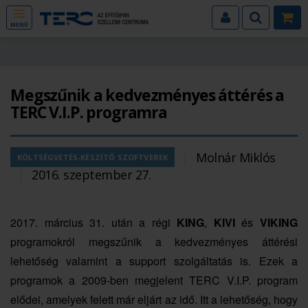
MENÜ
Megszűnik a kedvezményes áttérés a
TERC V.I.P. programra
Molnár Miklós
KÖLTSÉGVETÉS-KÉSZÍTŐ SZOFTVEREK
2016. szeptember 27.
2017. március 31. után a régi
KING
,
KIVI
és
VIKING
programokról megszűnik a kedvezményes áttérési
lehetőség valamint a support szolgáltatás is. Ezek a
programok a 2009-ben megjelent TERC V.I.P. program
elődei, amelyek felett már eljárt az idő. Itt a lehetőség, hogy