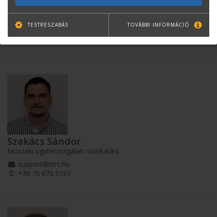
Kuti Krisztina
Műszaki ügyfélszolgálati munkatárs
TESTRESZABÁS
TOVÁBBI INFORMÁCIÓ
support@terc.hu
+36 70 670 5195
Szakács Sándor
Műszaki ügyfélszolgálati munkatárs
support@terc.hu
+36 70 670 5193