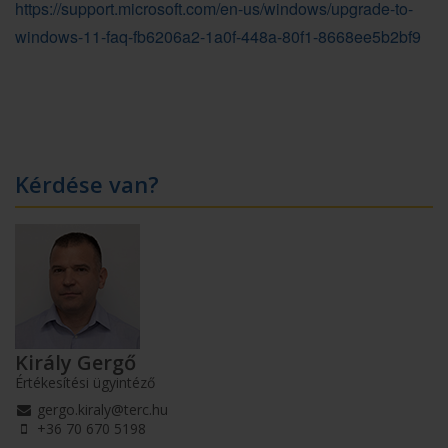
https://support.microsoft.com/en-us/windows/upgrade-to-
windows-11-faq-fb6206a2-1a0f-448a-80f1-8668ee5b2bf9
Kérdése van?
Király Gergő
Értékesítési ügyintéző
gergo.kiraly@terc.hu
+36 70 670 5198