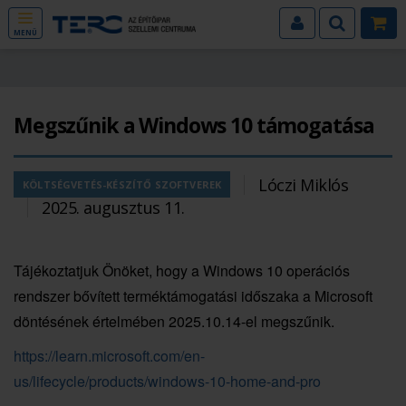
MENÜ
Megszűnik a Windows 10 támogatása
Lóczi Miklós
KÖLTSÉGVETÉS-KÉSZÍTŐ SZOFTVEREK
2025. augusztus 11.
Tájékoztatjuk Önöket, hogy a Windows 10 operációs
rendszer bővített terméktámogatási időszaka a Microsoft
döntésének értelmében 2025.10.14-el megszűnik.
https://learn.microsoft.com/en-
us/lifecycle/products/windows-10-home-and-pro