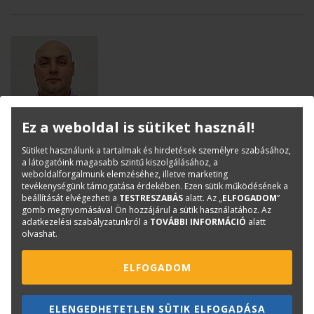
Ez a weboldal is sütiket használ!
Kurinyec Péter
Értékesítési ügyintéző
Sütiket használunk a tartalmak és hirdetések személyre szabásához,
a látogatóink magasabb szintű kiszolgálásához, a
peter.kurinyec@terc.hu
weboldalforgalmunk elemzéséhez, illetve marketing
+36 20 318 3683
tevékenységünk támogatása érdekében. Ezen sütik működésének a
beállítását elvégezheti a
TESTRESZABÁS
alatt. Az „
ELFOGADOM
”
gomb megnyomásával Ön hozzájárul a sütik használatához. Az
adatkezelési szabályzatunkról a
TOVÁBBI INFORMÁCIÓ
alatt
olvashat.
ELFOGADOM
ELENGEDHETETLEN SÜTIK ELFOGADÁSA