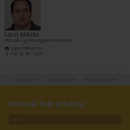
Lóczi Miklós
Műszaki ügyfélszolgálati munkatárs
support@terc.hu
+36 20 401 5434
KAPCSOLAT
ONLINE SHOP
RENDEZVÉNYEK
Hírlevél feliratkozás