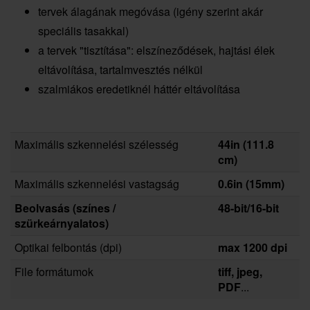
tervek álagának megóvása (igény szerint akár
speciális tasakkal)
a tervek "tisztítása": elszíneződések, hajtási élek
eltávolítása, tartalmvesztés nélkül
szalmiákos eredetiknél háttér eltávolítása
Maximális szkennelési szélesség
44in (111.8
cm)
Maximális szkennelési vastagság
0.6in (15mm)
Beolvasás (színes /
48-bit/16-bit
szürkeárnyalatos)
Optikai felbontás (dpi)
max 1200 dpi
File formátumok
tiff, jpeg,
PDF
...