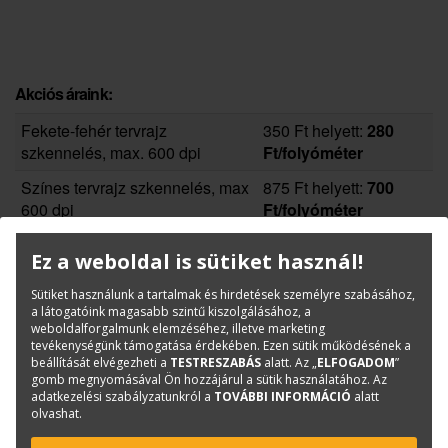
Akciós áraink:
Fekete-fehér tervrajz
350 Ft helyett:
280
szkennelés, max. 600 dpi
Ft/folyóméter
Színes tervrajz szkennelés, max
875 Ft helyett:
700
600 dpi
Ft/folyóméter
Ez a weboldal is sütiket használ!
Sütiket használunk a tartalmak és hirdetések személyre szabásához,
a látogatóink magasabb szintű kiszolgálásához, a
weboldalforgalmunk elemzéséhez, illetve marketing
Áraink nettó árak, az ÁFA-t nem tartalmazzák,
tevékenységünk támogatása érdekében. Ezen sütik működésének a
visszavonásig érvényesek.
beállítását elvégezheti a
TESTRESZABÁS
alatt. Az „
ELFOGADOM
”
gomb megnyomásával Ön hozzájárul a sütik használatához. Az
adatkezelési szabályzatunkról a
TOVÁBBI INFORMÁCIÓ
alatt
olvashat.
KAPCSOLAT
ONLINE SHOP
RENDEZVÉNYEK