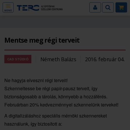
MENÜ
Mentse meg régi terveit
Németh Balázs
2016. február 04.
CAD STÚDIÓ
Ne hagyja elveszni régi terveit!
Szkenneltesse be régi papír-pausz terveit, így
biztonságosabb a tárolás, könnyebb a hozzáférés.
Februárban 20% kedvezménnyel szkennelünk terveket!
A digitalizáláshoz speciális mérnöki szkennereket
használunk, így biztosított a: