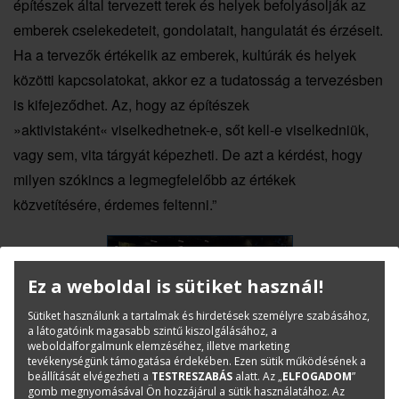
építészek által tervezett terek és helyek befolyásolják az
emberek cselekedeteit, gondolatait, hangulatát és érzéseit.
Ha a tervezők értékelik az emberek, kultúrák és helyek
közötti kapcsolatokat, akkor ez a tudatosság a tervezésben
is kifejeződhet. Az, hogy az építészek
»aktivistaként« viselkedhetnek-e, sőt kell-e viselkedniük,
vagy sem, vita tárgyát képezheti. De azt a kérdést, hogy
milyen szókincs a legmegfelelőbb az értékek
közvetítésére, érdemes feltenni.”
Ez a weboldal is sütiket használ!
Sütiket használunk a tartalmak és hirdetések személyre szabásához,
a látogatóink magasabb szintű kiszolgálásához, a
weboldalforgalmunk elemzéséhez, illetve marketing
tevékenységünk támogatása érdekében. Ezen sütik működésének a
A részletes program és a jelentkezés feltételei
beállítását elvégezheti a
TESTRESZABÁS
alatt. Az „
ELFOGADOM
”
gomb megnyomásával Ön hozzájárul a sütik használatához. Az
megtalálhatók: