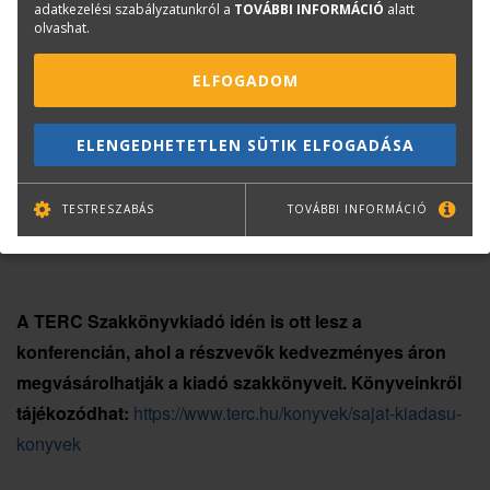
adatkezelési szabályzatunkról a
TOVÁBBI INFORMÁCIÓ
alatt
olvashat.
https://artifexkiado.hu/termek-cikk/mesz-xxi-nemzetkozi-
epiteszkongresszus-2024
ELFOGADOM
ELENGEDHETETLEN SÜTIK ELFOGADÁSA
TESTRESZABÁS
TOVÁBBI INFORMÁCIÓ
A TERC Szakkönyvkiadó idén is ott lesz a
konferencián, ahol a részvevők kedvezményes áron
megvásárolhatják a kiadó szakkönyveit. Könyveinkről
tájékozódhat:
https://www.terc.hu/konyvek/sajat-kiadasu-
konyvek