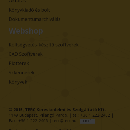
Oktatás
Könyvkiadó és bolt
Dokumentumarchiválás
Webshop
Költségvetés-készítő szoftverek
CAD Szoftverek
Plotterek
Szkennerek
Könyvek
© 2015,
TERC Kereskedelmi és Szolgáltató Kft.
1149
Budapest
,
Pillangó Park 9
. | tel.:
+36 1 222-2402
|
Fax.:
+36 1 222-2405
|
terc@terc.hu
TÉRKÉP