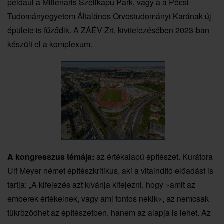
például a Millenáris Széllkapu Park, vagy a a Pécsi
Tudományegyetem Általános Orvostudományi Karának új
épülete is fűződik. A ZÁÉV Zrt. kivitelezésében 2023-ban
készült el a komplexum.
A kongresszus témája:
az értékalapú építészet. Kurátora
Ulf Meyer német építészkritikus, aki a vitaindító előadást is
tartja: „A kifejezés azt kívánja kifejezni, hogy »amit az
emberek értékelnek, vagy ami fontos nekik«, az nemcsak
tükröződhet az építészetben, hanem az alapja is lehet. Az