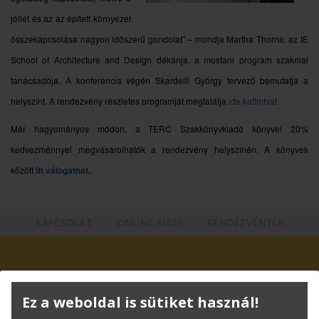
jóllét és az az épített környezet
összekapcsolása nagyon időszerű gondolat” – mondja Martha Thorne, az IE
School of Architecture and Design dékánja, a mostani program szakmai
tanácsadója. A konferencia végén Skardelli György tervező bemutatja a
helyszínt. A rendezvény részletes programját megtalálja
ide kattintva
!
Már hagyományos módon, a TERC Szakkönyvkiadó könyvei 20%
kedvezménnyel megvásárolhatók a rendezvény helyszínén. A könyvek
között
itt válogathat
.
KAPCSOLAT
ONLINE SHOP
RENDEZVÉNYEK
Hírlevél feliratkozás
Ez a weboldal is sütiket használ!