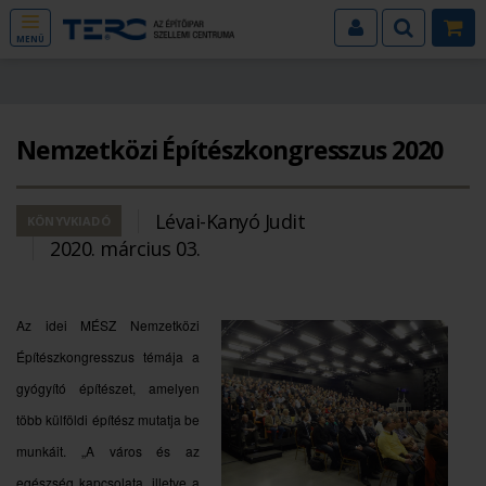
MENÜ
Nemzetközi Építészkongresszus 2020
Lévai-Kanyó Judit
KÖNYVKIADÓ
2020. március 03.
Az idei MÉSZ Nemzetközi
Építészkongresszus témája a
gyógyító építészet, amelyen
több külföldi építész mutatja be
munkáit. „A város és az
egészség kapcsolata, illetve a