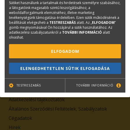
Sütiket használunk a tartalmak és hirdetések személyre szabásához,
a látogatóink magasabb szintű kiszolgálásához, a
weboldalforgalmunk elemzéséhez, illetve marketing
tevékenységünk támogatása érdekében. Ezen sütik működésének a
beállítását elvégezheti a
TESTRESZABÁS
alatt. Az „
ELFOGADOM
”
gomb megnyomásával Ön hozzájárul a sütik használatához. Az
adatkezelési szabályzatunkról a
TOVÁBBI INFORMÁCIÓ
alatt
olvashat.
TOVÁBB
ELFOGADOM
Leiratkozás
Kiemelt tartalmak
ELENGEDHETETLEN SÜTIK ELFOGADÁSA
Rólunk
TESTRESZABÁS
TOVÁBBI INFORMÁCIÓ
Kapcsolat
Adatkezelési tájékoztatók
Általános Szerződési Feltételek, Szabályzatok
Cégadatok
Hírek