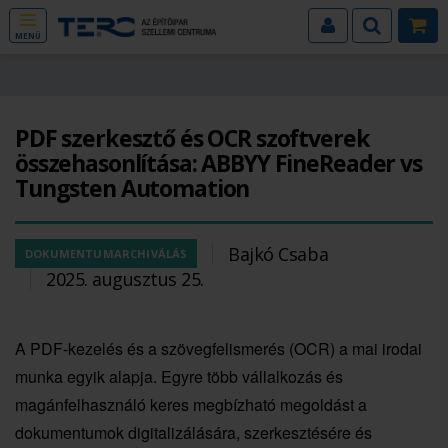
MENÜ
PDF szerkesztő és OCR szoftverek
összehasonlítása: ABBYY FineReader vs
Tungsten Automation
Bajkó Csaba
DOKUMENTUMARCHIVÁLÁS
2025. augusztus 25.
A PDF-kezelés és a szövegfelismerés (OCR) a mai irodai
munka egyik alapja. Egyre több vállalkozás és
magánfelhasználó keres megbízható megoldást a
dokumentumok digitalizálására, szerkesztésére és