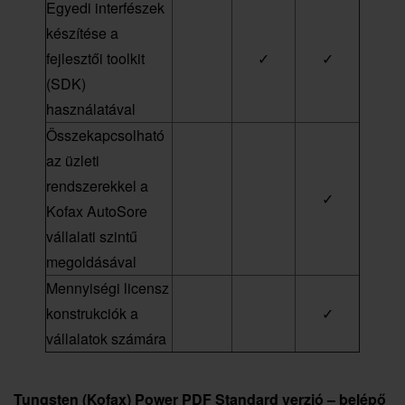
Egyedi interfészek
készítése a
fejlesztői toolkit
✓
✓
(SDK)
használatával
Összekapcsolható
az üzleti
rendszerekkel a
✓
Kofax AutoSore
vállalati szintű
megoldásával
Mennyiségi licensz
konstrukciók a
✓
vállalatok számára
Tungsten (Kofax) Power PDF Standard verzió – belépő