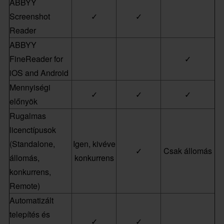
ABBYY
Screenshot
✓
✓
Reader
ABBYY
FineReader for
✓
iOS and Android
Mennyiségi
✓
✓
✓
előnyök
Rugalmas
licenctípusok
(Standalone,
Igen, kivéve
✓
Csak állomás
állomás,
konkurrens
konkurrens,
Remote)
Automatizált
telepítés és
✓
✓