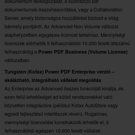
dokumentum feldolgozását, a különböző pdf
dokumentumok összehasonlítása, vagy a Collaboration
Server, amely biztonságos hozzáférést biztosít a világ
bármely pontjáról. Az Advanced Non Volume változat
alaphelyzetben egygépes licencet tartalmaz. Mennyiségi
licenszek elérhetők 5 felhasználótól 10.000 feletti létszámú
felhasználóig a
Power PDF Business (Volume License)
változatban.
Tungsten (Kofax) Power PDF
Enterprise verzió –
skálázható, integrálható vállalati megoldás
Az Enterprise az Advanced összes funkcióját kínálja, és
ezen felül lehetőséget ad külső rendszerekkel való
közvetlen integrációra (például Kofax AutoStore vagy
egyedi fejlesztésű interfészek révén). Rugalmas,
mennyiségi licencelési konstrukciók érhetők el, 5
felhasználótól egészen 10.000 feletti vállalati