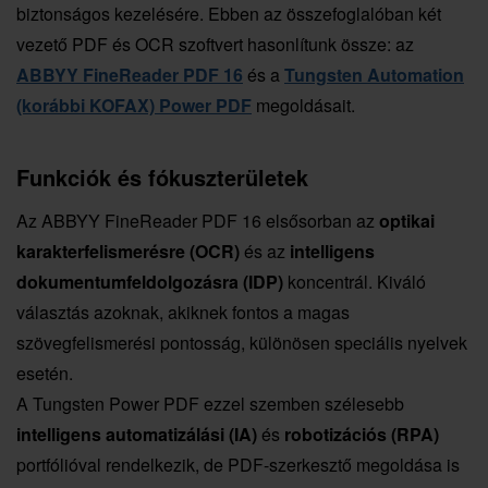
biztonságos kezelésére. Ebben az összefoglalóban két
vezető PDF és OCR szoftvert hasonlítunk össze: az
ABBYY FineReader PDF 16
és a
Tungsten Automation
(korábbi KOFAX) Power PDF
megoldásait.
Funkciók és fókuszterületek
Az ABBYY FineReader PDF 16 elsősorban az
optikai
karakterfelismerésre (OCR)
és az
intelligens
dokumentumfeldolgozásra (IDP)
koncentrál. Kiváló
választás azoknak, akiknek fontos a magas
szövegfelismerési pontosság, különösen speciális nyelvek
esetén.
A Tungsten Power PDF ezzel szemben szélesebb
intelligens automatizálási (IA)
és
robotizációs (RPA)
portfólióval rendelkezik, de PDF-szerkesztő megoldása is