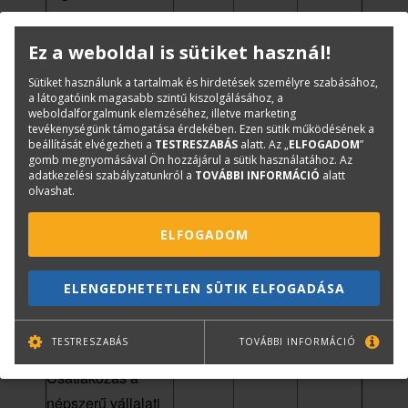
készítése Kofax
✓
✓
SignDoc
Ez a weboldal is sütiket használ!
használatával
Sütiket használunk a tartalmak és hirdetések személyre szabásához,
Közvetlen
a látogatóink magasabb szintű kiszolgálásához, a
weboldalforgalmunk elemzéséhez, illetve marketing
kapcsolat a
tevékenységünk támogatása érdekében. Ezen sütik működésének a
felhőalapú tárhely
beállítását elvégezheti a
TESTRESZABÁS
alatt. Az „
ELFOGADOM
”
✓
✓
gomb megnyomásával Ön hozzájárul a sütik használatához. Az
szolgáltatókhoz
adatkezelési szabályzatunkról a
TOVÁBBI INFORMÁCIÓ
alatt
olvashat.
(Google Drive,
OneDrive, Box stb.)
ELFOGADOM
Csoportmunka a
PDF fájlokon valós
ELENGEDHETETLEN SÜTIK ELFOGADÁSA
időben a hálózaton
✓
✓
lévő többi
TESTRESZABÁS
TOVÁBBI INFORMÁCIÓ
felhasználóval
Csatlakozás a
népszerű vállalati