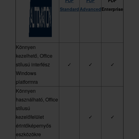
PDF
PDF
PDF
Standard
Advanced
Enterprise
Könnyen
kezelhető, Office
stílusú interfész
✓
✓
✓
Windows
platformra
Könnyen
használható, Office
stílusú
kezelőfelület
✓
✓
érintőképernyős
eszközökre