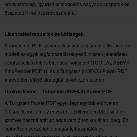
környezetekig, így ideális megoldás nagyobb csapatok és
összetett IT-rendszerek számára.
Licencelési modellek és költségek
A megfelelő PDF-szerkesztő kiválasztásánál a licencelési
modell az egyik legfontosabb tényező, hiszen jelentősen
befolyásolja a teljes birtoklási költséget (TCO). Az ABBYY
FineReader PDF 16 és a Tungsten (KOFAX) Power PDF
alapvetően eltérő stratégiát követ ezen a téren.
Örökös licenc – Tungsten (KOFAX) Power PDF
A Tungsten Power PDF egyik legnagyobb előnye az
örökös licenc, amely egyszeri díj ellenében biztosítja a
szoftver használatát az adott verzióhoz korlátlan ideig. Ez
különösen vonzó lehet magánfelhasználók és