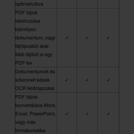
optimalizálva
PDF fájlok
létrehozása
bármilyen
dokumentum, vagy
✓
✓
✓
fájltípusból akár
több fájlból is egy
PDF-be
Dokumentumok és
szkennelt képek
✓
✓
✓
OCR feldolgozása
PDF fájlok
konvertálása Word,
Excel, PowerPoint,
✓
✓
✓
vagy más
formátumokba