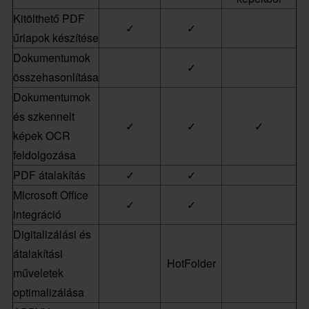
Kitölthető PDF
✓
✓
űrlapok készítése
Dokumentumok
✓
összehasonlítása
Dokumentumok
és szkennelt
✓
✓
✓
képek OCR
feldolgozása
PDF átalakítás
✓
✓
Microsoft Office
✓
✓
integráció
Digitalizálási és
átalakítási
HotFolder
műveletek
optimalizálása