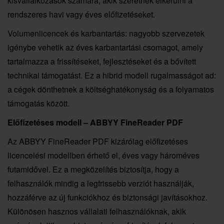
kisvállalkozások számára, akik szeretnék elkerülni a
rendszeres havi vagy éves előfizetéseket.
Volumenlicencek és karbantartás: nagyobb szervezetek
igénybe vehetik az éves karbantartási csomagot, amely
tartalmazza a frissítéseket, fejlesztéseket és a bővített
technikai támogatást. Ez a hibrid modell rugalmasságot ad:
a cégek dönthetnek a költséghatékonyság és a folyamatos
támogatás között.
Előfizetéses modell – ABBYY FineReader PDF
Az ABBYY FineReader PDF kizárólag előfizetéses
licencelési modellben érhető el, éves vagy hároméves
futamidővel. Ez a megközelítés biztosítja, hogy a
felhasználók mindig a legfrissebb verziót használják,
hozzáférve az új funkciókhoz és biztonsági javításokhoz.
Különösen hasznos vállalati felhasználóknak, akik