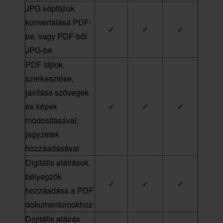
JPG képfájlok
konvertálása PDF-
✓
✓
✓
be, vagy PDF-ből
JPG-be
PDF fájlok
szerkesztése,
javítása szövegek
és képek
✓
✓
✓
módosításával,
jegyzetek
hozzáadásával
Digitális aláírások,
bélyegzők
✓
✓
✓
hozzáadása a PDF
dokumentumokhoz
Digitális aláírás