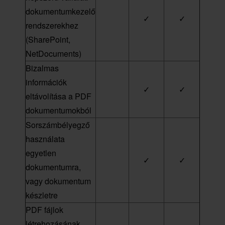
dokumentumkezelő
✓
✓
rendszerekhez
(SharePoint,
NetDocuments)
Bizalmas
információk
✓
✓
eltávolítása a PDF
dokumentumokból
Sorszámbélyegző
használata
egyetlen
✓
✓
dokumentumra,
vagy dokumentum
készletre
PDF fájlok
létrehozásának