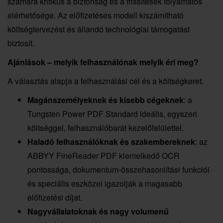
számára kritikus a biztonság és a frissítések folyamatos
elérhetősége. Az előfizetéses modell kiszámítható
költségtervezést és állandó technológiai támogatást
biztosít.
Ajánlások – melyik felhasználónak melyik éri meg?
A választás alapja a felhasználási cél és a költségkeret.
Magánszemélyeknek és kisebb cégeknek
: a
Tungsten Power PDF Standard ideális, egyszeri
költséggel, felhasználóbarát kezelőfelülettel.
Haladó felhasználóknak és szakembereknek
: az
ABBYY FineReader PDF kiemelkedő OCR
pontossága, dokumentum-összehasonlítási funkciói
és speciális eszközei igazolják a magasabb
előfizetési díjat.
Nagyvállalatoknak és nagy volumenű