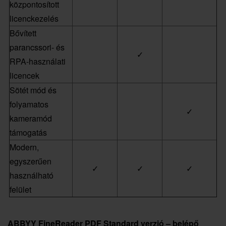
központosított
licenckezelés
Bővített
parancssori- és
✓
RPA-használati
licencek
Sötét mód és
folyamatos
✓
kameramód
támogatás
Modern,
egyszerűen
✓
✓
✓
használható
felület
ABBYY FineReader PDF Standard verzió – belépő