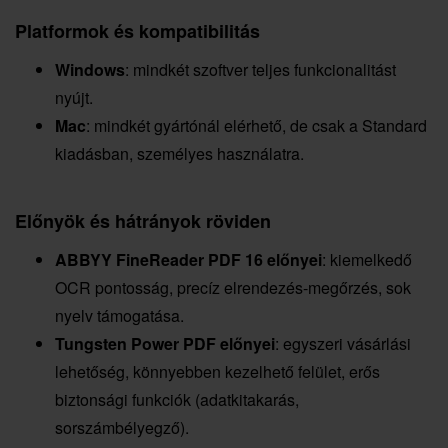
Platformok és kompatibilitás
Windows
: mindkét szoftver teljes funkcionalitást
nyújt.
Mac
: mindkét gyártónál elérhető, de csak a Standard
kiadásban, személyes használatra.
Előnyök és hátrányok röviden
ABBYY FineReader PDF 16 előnyei
: kiemelkedő
OCR pontosság, precíz elrendezés-megőrzés, sok
nyelv támogatása.
Tungsten Power PDF előnyei
: egyszeri vásárlási
lehetőség, könnyebben kezelhető felület, erős
biztonsági funkciók (adatkitakarás,
sorszámbélyegző).