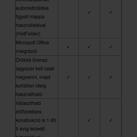
automatizálása
✓
✓
figyelt mappa
használatával
(HotFolder)
Microsoft Office
✓
✓
✓
integráció
Örökös licensz
(egyszer kell csak
megvenni, majd
✓
✓
✓
korlátlan ideig
használható
Választható
előfizetéses
konstrukció is 1-től
✓
✓
5 évig terjedő