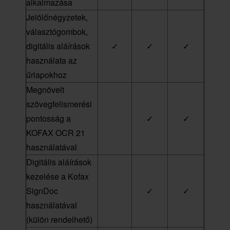
alkalmazása
Jelölőnégyzetek,
választógombok,
digitális aláírások
✓
✓
✓
használata az
űrlapokhoz
Megnövelt
szövegfelismerési
pontosság a
✓
✓
KOFAX OCR 21
használatával
Digitális aláírások
kezelése a Kofax
SignDoc
✓
✓
használatával
(külön rendelhető)