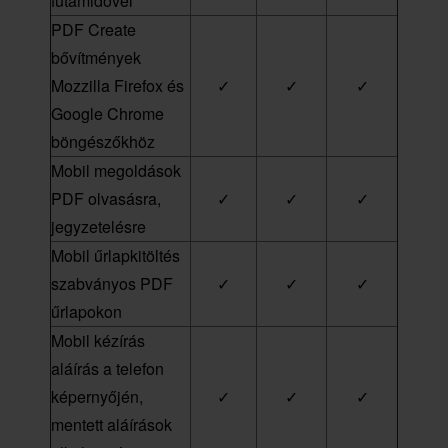
futamidővel
PDF Create
bővítmények
Mozzilla Firefox és
✓
✓
✓
Google Chrome
böngészőkhöz
Mobil megoldások
PDF olvasásra,
✓
✓
✓
jegyzetelésre
Mobil űrlapkitöltés
szabványos PDF
✓
✓
✓
űrlapokon
Mobil kézírás
aláírás a telefon
képernyőjén,
✓
✓
✓
mentett aláírások