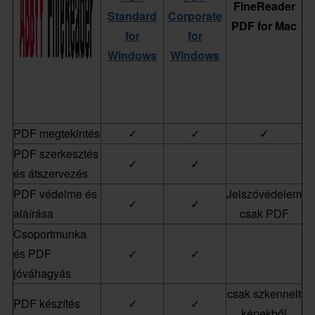
FineReader
Standard
Corporate
PDF for Mac
for
for
Windows
Windows
PDF megtekintés
✓
✓
✓
PDF szerkesztés
✓
✓
és átszervezés
PDF védelme és
Jelszóvédelem
✓
✓
aláírása
csak PDF
Csoportmunka
és PDF
✓
✓
jóváhagyás
csak szkennelt
PDF készítés
✓
✓
képekből