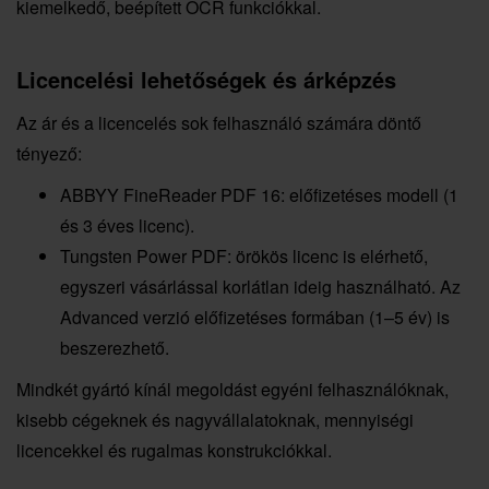
kiemelkedő, beépített OCR funkciókkal.
Licencelési lehetőségek és árképzés
Az ár és a licencelés sok felhasználó számára döntő
tényező:
ABBYY FineReader PDF 16: előfizetéses modell (1
és 3 éves licenc).
Tungsten Power PDF: örökös licenc is elérhető,
egyszeri vásárlással korlátlan ideig használható. Az
Advanced verzió előfizetéses formában (1–5 év) is
beszerezhető.
Mindkét gyártó kínál megoldást egyéni felhasználóknak,
kisebb cégeknek és nagyvállalatoknak, mennyiségi
licencekkel és rugalmas konstrukciókkal.