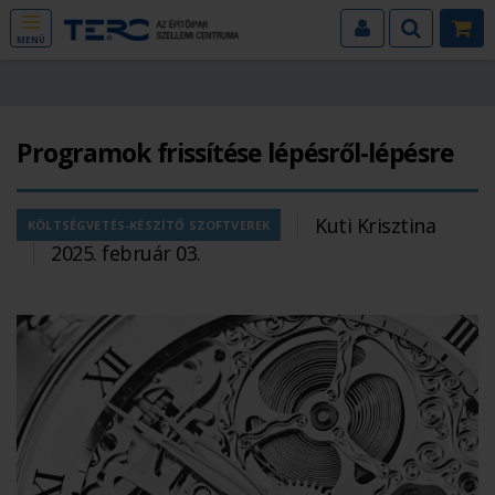
MENÜ
Programok frissítése lépésről-lépésre
Kuti Krisztina
KÖLTSÉGVETÉS-KÉSZÍTŐ SZOFTVEREK
2025. február 03.