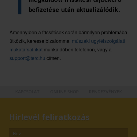
befizetése után aktualizálódik.
Amennyiben a frissítések során bármilyen problémába
ütközik, keresse bizalommal
műszaki ügyfélszolgálati
mukatársainkat
munkaidőben telefonon, vagy a
support@terc.hu
címen.
KAPCSOLAT
ONLINE SHOP
RENDEZVÉNYEK
Hírlevél feliratkozás