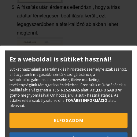
A frissítés után érdemes ellenőrizni, hogy a friss
adattár ténylegesen beállításra került, ezt
legegyszerűbben a tétel-tallózó ablakban lehet
megtenni.
A már elkészült költségvetések aktualizálásának
Ez a weboldal is sütiket használ!
lépései:
Sütiket használunk a tartalmak és hirdetések személyre szabásához,
Az aktualizálás során a rendszer a tételek újraárazását
a látogatóink magasabb szintű kiszolgálásához, a
weboldalforgalmunk elemzéséhez, illetve marketing
elvégzi, illetve figyelmeztetést küld és kigyűjti az
tevékenységünk támogatása érdekében. Ezen sütik működésének a
adattárban már nem szerepló tételek listáját.
beállítását elvégezheti a
TESTRESZABÁS
alatt. Az „
ELFOGADOM
”
gomb megnyomásával Ön hozzájárul a sütik használatához. Az
adatkezelési szabályzatunkról a
TOVÁBBI INFORMÁCIÓ
alatt
készítsen másolatot a költségvetésből, az esetleges
olvashat.
visszaállítások miatt,
TERC V.I.P. Silver verzió esetén válassza a
ELFOGADOM
'Költségvetés' menü - 'Tételek árainak aktualizálása'
parancsot,