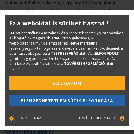
fontos védelmi vonala. Egy nép, egy közösség jövője
kultúrájának folytathatóságán is múlik. Az épületek egy
része évszázadokig megmarad, hordozva korábbi korok
Ez a weboldal is sütiket használ!
egymásra rakódott tudását, továbbadva azt a jelen és jövő
Sütiket használunk a tartalmak és hirdetések személyre szabásához,
számára. Ennek jelentőségét most kezdjük igazán érteni.
a látogatóink magasabb szintű kiszolgálásához, a
weboldalforgalmunk elemzéséhez, illetve marketing
„Az épület formáinak rendje sajátos áttétellel a kor saját –
tevékenységünk támogatása érdekében. Ezen sütik működésének a
ismereteiben számára valamilyenként adott – világának
beállítását elvégezheti a
TESTRESZABÁS
alatt. Az „
ELFOGADOM
”
gomb megnyomásával Ön hozzájárul a sütik használatához. Az
rendjét ismétli meg” – írja Szentkirályi Zoltán.
adatkezelési szabályzatunkról a
TOVÁBBI INFORMÁCIÓ
alatt
olvashat.
A kötetek építészeti gondolkodásunk elmélyítésében
segítenek – nemcsak vizsgára készülő egyetemi
ELFOGADOM
hallgatóknak.
Az öt kötet részletes ismertetője.
ELENGEDHETETLEN SÜTIK ELFOGADÁSA
További könyvajánlások:
https://www.terc.hu/divizio-
TESTRESZABÁS
TOVÁBBI INFORMÁCIÓ
cikklista/konyvkiado-es-bolt
További könyveink >>