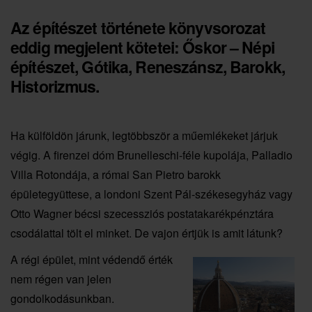
Az építészet története könyvsorozat
eddig megjelent kötetei: Őskor – Népi
építészet, Gótika, Reneszánsz, Barokk,
Historizmus.
Ha külföldön járunk, legtöbbször a műemlékeket járjuk
végig. A firenzei dóm Brunelleschi-féle kupolája, Palladio
Villa Rotondája, a római San Pietro barokk
épületegyüttese, a londoni Szent Pál-székesegyház vagy
Otto Wagner bécsi szecessziós postatakarékpénztára
csodálattal tölt el minket. De vajon értjük is amit látunk?
A régi épület, mint védendő érték
nem régen van jelen
gondolkodásunkban.