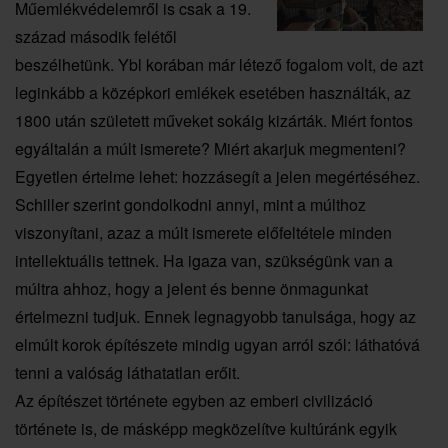
Műemlékvédelemről is csak a 19.
század második felétől
beszélhetünk. Ybl korában már létező fogalom volt, de azt
leginkább a középkori emlékek esetében használták, az
1800 után született műveket sokáig kizárták. Miért fontos
egyáltalán a múlt ismerete? Miért akarjuk megmenteni?
Egyetlen értelme lehet: hozzásegít a jelen megértéséhez.
Schiller szerint gondolkodni annyi, mint a múlthoz
viszonyítani, azaz a múlt ismerete előfeltétele minden
intellektuális tettnek. Ha igaza van, szükségünk van a
múltra ahhoz, hogy a jelent és benne önmagunkat
értelmezni tudjuk. Ennek legnagyobb tanulsága, hogy az
elmúlt korok építészete mindig ugyan arról szól: láthatóvá
tenni a valóság láthatatlan erőit.
Az építészet története egyben az emberi civilizáció
története is, de másképp megközelítve kultúránk egyik