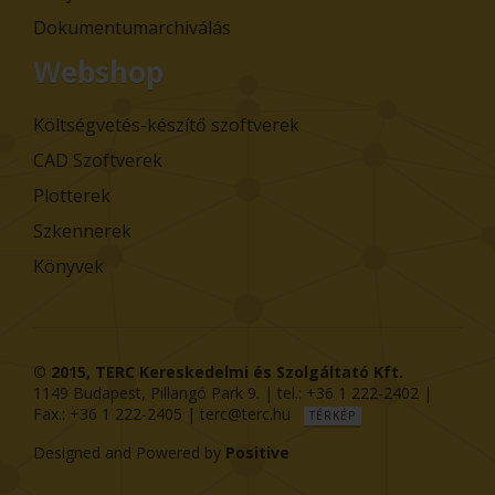
Dokumentumarchiválás
Webshop
Költségvetés-készítő szoftverek
CAD Szoftverek
Plotterek
Szkennerek
Könyvek
© 2015,
TERC Kereskedelmi és Szolgáltató Kft.
1149
Budapest
,
Pillangó Park 9
. | tel.:
+36 1 222-2402
|
Fax.:
+36 1 222-2405
|
terc@terc.hu
TÉRKÉP
Designed and Powered by
Positive