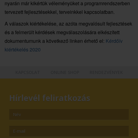
nyarán már kikértük véleményüket a programrendszerben
tervezett fejlesztésekkel, terveinkkel kapcsolatban.
A válaszok kiértékelése, az azóta megvalósult fejlesztések
és a felmerült kérdések megválaszolására elkészített
dokumentumunk a következő linken érhető el:
Kérdőív
kiértékelés 2020
KAPCSOLAT
ONLINE SHOP
RENDEZVÉNYEK
Hírlevél feliratkozás