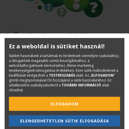
Az Ön véleménye rendkívül fontos
számunkra!
Ez a weboldal is sütiket használ!
Sütiket használunk a tartalmak és hirdetések személyre szabásához,
a látogatóink magasabb szintű kiszolgálásához, a
A TERC-ETALON program felhasználóink tábora - nagy
weboldalforgalmunk elemzéséhez, illetve marketing
tevékenységünk támogatása érdekében. Ezen sütik működésének a
örömünkre - folyamatosan bővül, így újra fel szeretnénk
beállítását elvégezheti a
TESTRESZABÁS
alatt. Az „
ELFOGADOM
”
kérni Önöket néhány kérdés megválaszolására a
gomb megnyomásával Ön hozzájárul a sütik használatához. Az
adatkezelési szabályzatunkról a
TOVÁBBI INFORMÁCIÓ
alatt
programrendszerben tervezett fejlesztésekkel,
olvashat.
újdonságokkal kapcsolatban.
A felmérés célja, hogy programrendszerünket olyan
ELFOGADOM
irányba és ütemben fejlesszük, hogy minél több területen
megkönnyítsük előfizetőink mindennapi munkáját. Az
ELENGEDHETETLEN SÜTIK ELFOGADÁSA
eddigieknél még szorosabban együtt szeretnénk működni