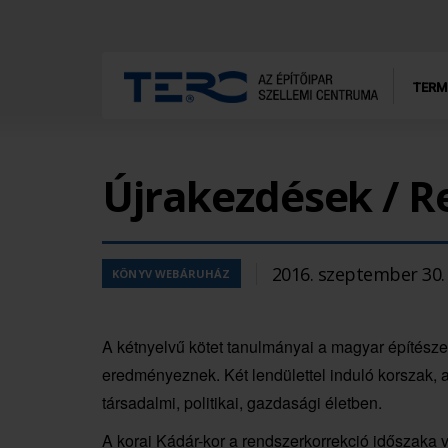
TERM
Újrakezdések / R
2016. szeptember 30.
KÖNYV WEBÁRUHÁZ
A kétnyelvű kötet tanulmányai a magyar építész
eredményeznek. Két lendülettel induló korszak, a
társadalmi, politikai, gazdasági életben.
A korai Kádár-kor a rendszerkorrekció időszaka 