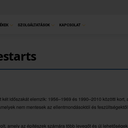
ÉKEK
SZOLGÁLTATÁSOK
KAPCSOLAT
estarts
et két időszakát elemzik: 1956–1969 és 1990–2010 közötti kort
melyek nem mentesek az ellentmondásoktól és feszültségektől, h
volt, amely az építészek számára több levegőt és új lehetőségek