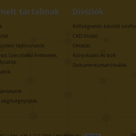
melt tartalmak
Divíziók
k
Költségvetés-készítő szoft
olat
CAD Stúdió
ezelési tájékoztatók
Oktatás
nos Szerződési Feltételek,
Könyvkiadó és bolt
lyzatok
Dokumentumarchiválás
atok
jánlataink
i segítségnyújtás
.
De
402
| Fax.:
+36 1 222-2405
|
terc@terc.hu
TÉRKÉP