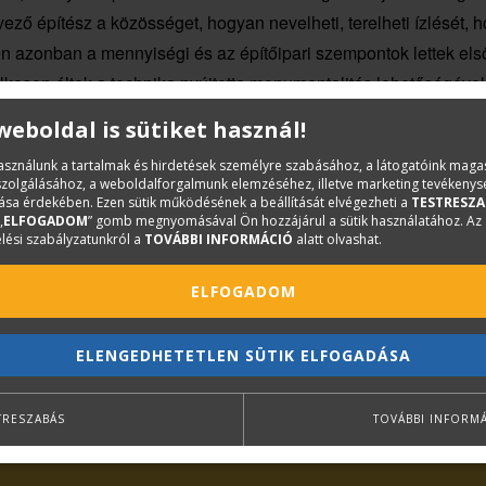
vező építész a közösséget, hogyan nevelheti, terelheti ízlésé
etően azonban a mennyiségi és az építőipari szempontok lettek e
elkesen éltek a technika nyújtotta monumentalitás lehetőségével
pp pozitív váltást ígért, ráadásul egy olyan irányban, amelybe
 weboldal is sütiket használ!
 és fájdalommentes átmenetre számított. Az ezredvégen azonban
használunk a tartalmak és hirdetések személyre szabásához, a látogatóink mag
merülő identitás problémáját. A korlátok nélkül beáramló építés
iszolgálásához, a weboldalforgalmunk elemzéséhez, illetve marketing tevékeny
sa érdekében. Ezen sütik működésének a beállítását elvégezheti a
TESTRESZA
, hogy megvizsgálja viszonyát saját múltjához, a lehetőségeih
„
ELFOGADOM
” gomb megnyomásával Ön hozzájárul a sütik használatához. Az
lési szabályzatunkról a
TOVÁBBI INFORMÁCIÓ
alatt olvashat.
s személyisége, akinek kutatási területe elsősorban a kortárs
 jellemzően nemzetközi konferenciákra vagy külföldi folyóiratok
ELFOGADOM
ELENGEDHETETLEN SÜTIK ELFOGADÁSA
 című könyvünkhöz.
TRESZABÁS
TOVÁBBI INFORM