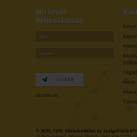
Hírlevél
Kie
feliratkozás
Rólun
Kapcs
Adatk
Általá
Szabá
Cégad
TOVÁBB
Hírek
Állása
Leiratkozás
Távol
© 2015,
TERC Kereskedelmi és Szolgáltató Kft
1149
Budapest
,
Pillangó Park 9
. | tel.:
+36 1 222-2