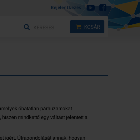
Bejelentkezés
KOSÁR
, amelyek óhatatlan párhuzamokat
iszen mindkettő egy váltást jelentett a
et ígért. Újragondolását annak, hogyan