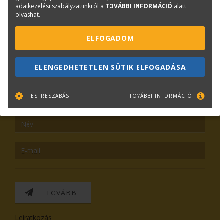
adatkezelési szabályzatunkról a
TOVÁBBI INFORMÁCIÓ
alatt
olvashat.
ELFOGADOM
KAPCSOLAT
ONLINE SHOP
RENDEZVÉNYEK
ELENGEDHETETLEN SÜTIK ELFOGADÁSA
Hírlevél feliratkozás
TESTRESZABÁS
TOVÁBBI INFORMÁCIÓ
TOVÁBB
Leiratkozás