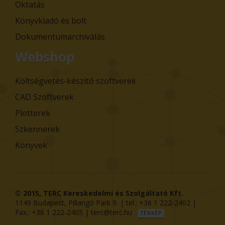
Oktatás
Könyvkiadó és bolt
Dokumentumarchiválás
Webshop
Költségvetés-készítő szoftverek
CAD Szoftverek
Plotterek
Szkennerek
Könyvek
© 2015,
TERC Kereskedelmi és Szolgáltató Kft.
1149
Budapest
,
Pillangó Park 9
. | tel.:
+36 1 222-2402
|
Fax.:
+36 1 222-2405
|
terc@terc.hu
TÉRKÉP