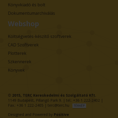
Könyvkiadó és bolt
Dokumentumarchiválás
Webshop
Költségvetés-készítő szoftverek
CAD Szoftverek
Plotterek
Szkennerek
Könyvek
© 2015,
TERC Kereskedelmi és Szolgáltató Kft.
1149
Budapest
,
Pillangó Park 9
. | tel.:
+36 1 222-2402
|
Fax.:
+36 1 222-2405
|
terc@terc.hu
TÉRKÉP
Designed and Powered by
Positive