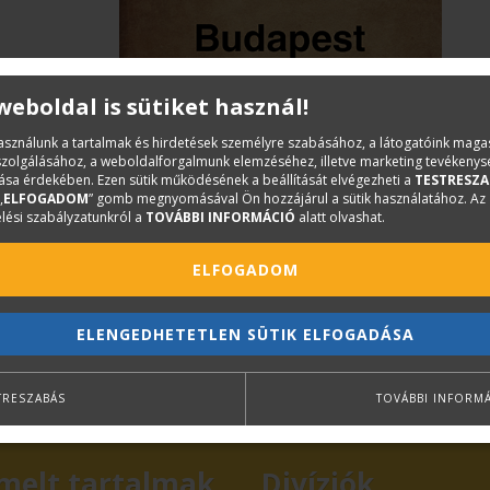
 weboldal is sütiket használ!
használunk a tartalmak és hirdetések személyre szabásához, a látogatóink mag
iszolgálásához, a weboldalforgalmunk elemzéséhez, illetve marketing tevékeny
sa érdekében. Ezen sütik működésének a beállítását elvégezheti a
TESTRESZA
„
ELFOGADOM
” gomb megnyomásával Ön hozzájárul a sütik használatához. Az
lési szabályzatunkról a
TOVÁBBI INFORMÁCIÓ
alatt olvashat.
ELFOGADOM
ELENGEDHETETLEN SÜTIK ELFOGADÁSA
TRESZABÁS
TOVÁBBI INFORM
melt tartalmak
Divíziók