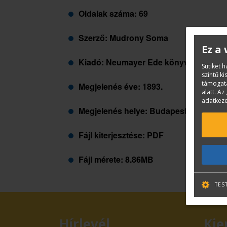
Oldalak száma: 69
Szerző: Mudrony Soma
Ez a
Kiadó: Neumayer Ede könyvnyomdája
Sütiket 
szintű k
támogatá
Megjelenés éve: 1893.
alatt. Az 
adatkeze
Megjelenés helye: Budapest
Fájl kiterjesztése: PDF
Fájl mérete: 8.86MB
TES
Hírlevél
Kie