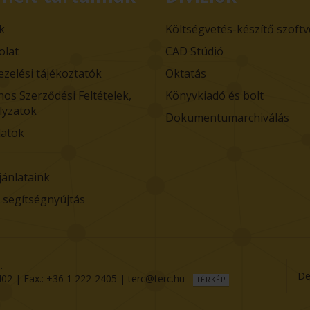
k
Költségvetés-készítő szoft
olat
CAD Stúdió
ezelési tájékoztatók
Oktatás
nos Szerződési Feltételek,
Könyvkiadó és bolt
lyzatok
Dokumentumarchiválás
atok
jánlataink
i segítségnyújtás
.
De
402
| Fax.:
+36 1 222-2405
|
terc@terc.hu
TÉRKÉP