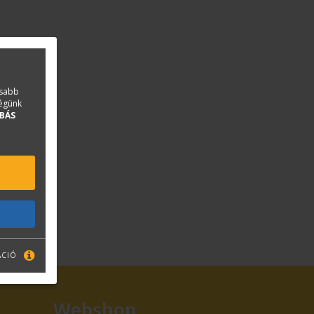
asabb
ségünk
BÁS
ÁCIÓ
Webshop