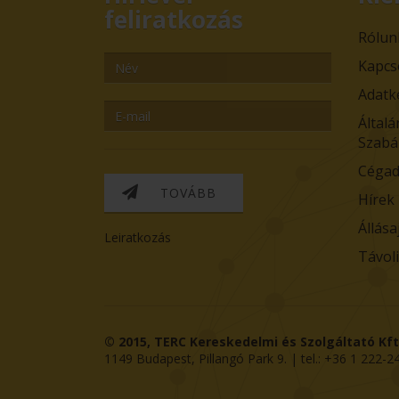
feliratkozás
Rólun
Kapcs
Adatk
Általá
Szabá
Cégad
TOVÁBB
Hírek
Állása
Leiratkozás
Távol
© 2015,
TERC Kereskedelmi és Szolgáltató Kft
1149
Budapest
,
Pillangó Park 9
. | tel.:
+36 1 222-2