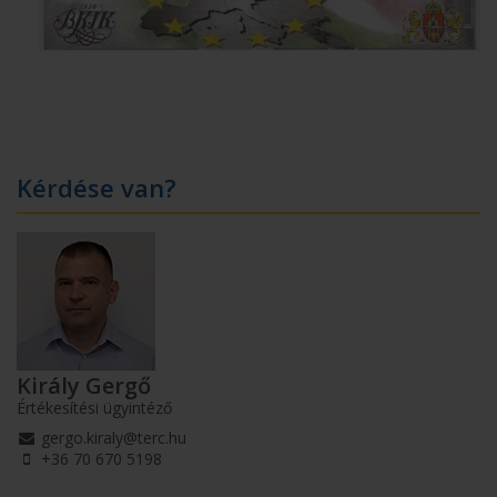
Kérdése van?
Király Gergő
Értékesítési ügyintéző
gergo.kiraly@terc.hu
+36 70 670 5198