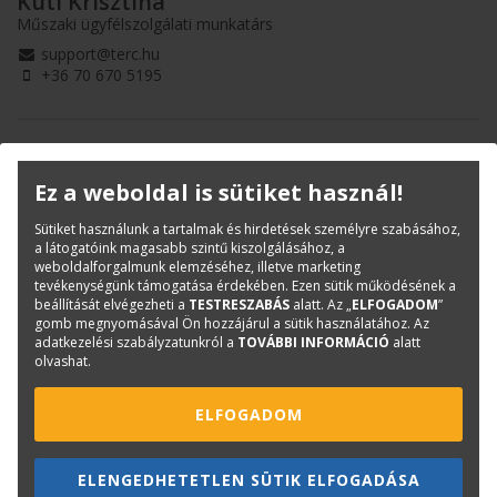
Kuti Krisztina
Műszaki ügyfélszolgálati munkatárs
support@terc.hu
+36 70 670 5195
Ez a weboldal is sütiket használ!
Sütiket használunk a tartalmak és hirdetések személyre szabásához,
a látogatóink magasabb szintű kiszolgálásához, a
weboldalforgalmunk elemzéséhez, illetve marketing
tevékenységünk támogatása érdekében. Ezen sütik működésének a
Szakács Sándor
beállítását elvégezheti a
TESTRESZABÁS
alatt. Az „
ELFOGADOM
”
gomb megnyomásával Ön hozzájárul a sütik használatához. Az
Műszaki ügyfélszolgálati munkatárs
adatkezelési szabályzatunkról a
TOVÁBBI INFORMÁCIÓ
alatt
support@terc.hu
olvashat.
+36 70 670 5193
ELFOGADOM
ELENGEDHETETLEN SÜTIK ELFOGADÁSA