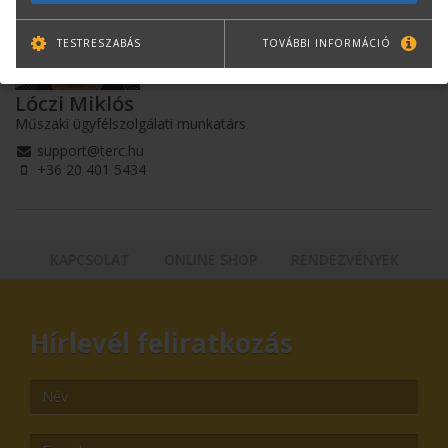
TESTRESZABÁS
TOVÁBBI INFORMÁCIÓ
Lóczi Miklós
Műszaki ügyfélszolgálati munkatárs
support@terc.hu
+36 20 401 5434
KAPCSOLAT
ONLINE SHOP
RENDEZVÉNYEK
Hírlevél feliratkozás