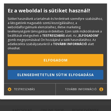
Dobos Róbert
Rendszermérnök
Ez a weboldal is sütiket használ!
robert.dobos@terc.hu
Sütiket használunk a tartalmak és hirdetések személyre szabásához,
+36 70 670 5197
a látogatóink magasabb szintű kiszolgálásához, a
weboldalforgalmunk elemzéséhez, illetve marketing
tevékenységünk támogatása érdekében. Ezen sütik működésének a
beállítását elvégezheti a
TESTRESZABÁS
alatt. Az „
ELFOGADOM
”
gomb megnyomásával Ön hozzájárul a sütik használatához. Az
adatkezelési szabályzatunkról a
TOVÁBBI INFORMÁCIÓ
alatt
olvashat.
ELFOGADOM
Németh Balázs Sándor
ELENGEDHETETLEN SÜTIK ELFOGADÁSA
Szerviztechnikus
s.balazs.nemeth@terc.hu
+36 30 464 1225
TESTRESZABÁS
TOVÁBBI INFORMÁCIÓ
KAPCSOLAT
ONLINE SHOP
RENDEZVÉNYEK