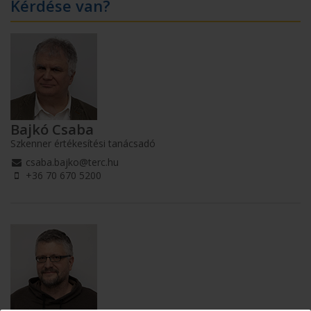
Kérdése van?
Bajkó Csaba
Szkenner értékesítési tanácsadó
csaba.bajko@terc.hu
+36 70 670 5200