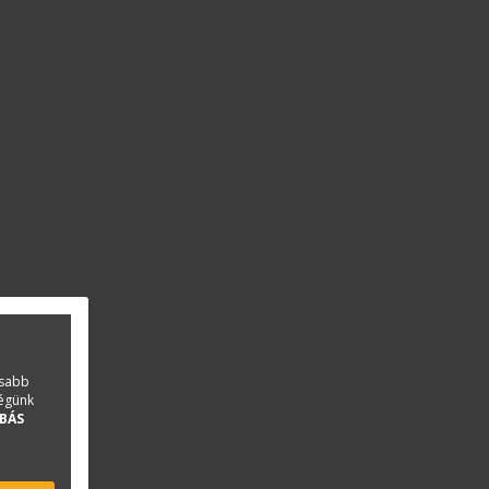
asabb
ségünk
BÁS