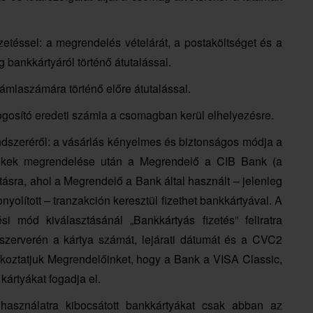
zetéssel: a megrendelés vételárát, a postaköltséget és a
g bankkártyáról történő átutalással.
mlaszámára történő előre átutalással.
gosító eredeti számla a csomagban kerül elhelyezésre.
endszeréről: a vásárlás kényelmes és biztonságos módja a
mékek megrendelése után a Megrendelő a CIB Bank (a
tásra, ahol a Megrendelő a Bank által használt – jelenleg
onyolított – tranzakción keresztül fizethet bankkártyával. A
 mód kiválasztásánál „Bankkártyás fizetés” feliratra
 szerverén a kártya számát, lejárati dátumát és a CVC2
koztatjuk Megrendelőinket, hogy a Bank a VISA Classic,
ártyákat fogadja el.
s használatra kibocsátott bankkártyákat csak abban az