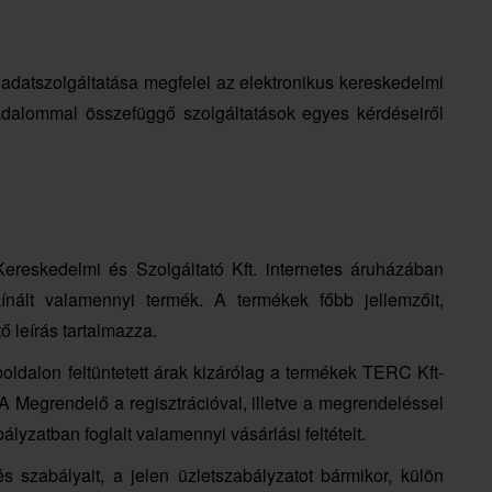
 adatszolgáltatása megfelel az elektronikus kereskedelmi
sadalommal összefüggő szolgáltatások egyes kérdéseiről
ereskedelmi és Szolgáltató Kft. internetes áruházában
nált valamennyi termék. A termékek főbb jellemzőit,
tő leírás tartalmazza.
oldalon feltüntetett árak kizárólag a termékek TERC Kft-
A Megrendelő a regisztrációval, illetve a megrendeléssel
ályzatban foglalt valamennyi vásárlási feltételt.
és szabályait, a jelen üzletszabályzatot bármikor, külön