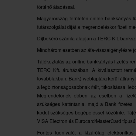
történő átadással.
Magyarország területén online bankkártyás fi
futárszolgálat díját a megrendeléskor fizeti me
Díjbekérő számla alapján a TERC Kft. bankszá
Mindhárom esetben az áfa-visszaigénylésre jo
Tájékoztatás az online bankkártyás fizetés r
TERC Kft. áruházában. A kiválasztott ter
továbbiakban: Bank) weblapjára kerül átirányí
a legbiztonságosabbnak ítélt, titkosítással leb
Megrendelőnek ebben az esetben a fizetési
szükséges kattintania, majd a Bank fizetési
kódot szükséges begépeléssel közölnie. Tájé
VISA Electron és Eurocard/MasterCard típusú k
Fontos tudnivaló: a kizárólag elektroniku