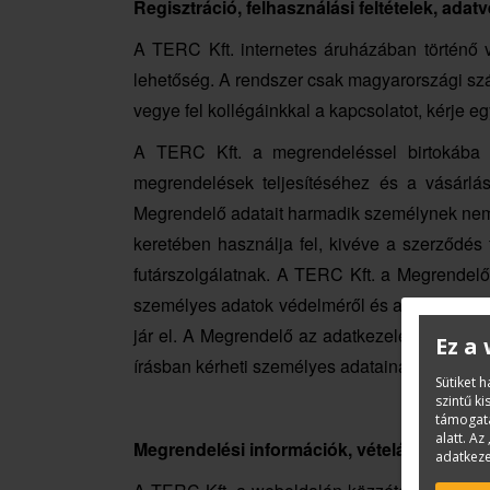
Regisztráció, felhasználási feltételek, ada
A TERC Kft. internetes áruházában történő v
lehetőség. A rendszer csak magyarországi száll
vegye fel kollégáinkkal a kapcsolatot, kérje e
A TERC Kft. a megrendeléssel birtokába ju
megrendelések teljesítéséhez és a vásárlá
Megrendelő adatait harmadik személynek nem 
keretében használja fel, kivéve a szerződés 
futárszolgálatnak. A TERC Kft. a Megrendelő 
személyes adatok védelméről és a közérdekű
jár el. A Megrendelő az adatkezeléshez törté
Ez a
írásban kérheti személyes adatainak helyesbít
Sütiket 
szintű k
támogatá
alatt. Az 
Megrendelési információk, vételár, fizetési f
adatkeze