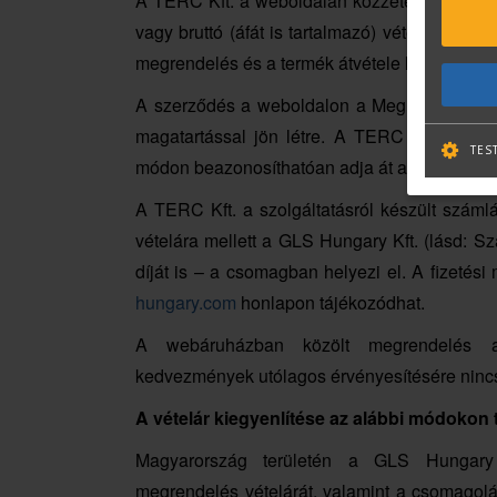
A TERC Kft. a weboldalán közzétett termékek m
vagy bruttó (áfát is tartalmazó) vételárát. A
megrendelés és a termék átvétele közötti idő
A szerződés a weboldalon a Megrendelő rész
magatartással jön létre. A TERC Kft. a meg
TES
módon beazonosíthatóan adja át a Megrendel
A TERC Kft. a szolgáltatásról készült szám
vételára mellett a GLS Hungary Kft. (lásd: Szál
díját is – a csomagban helyezi el. A fizetési 
hungary.com
honlapon tájékozódhat.
A webáruházban közölt megrendelés ada
kedvezmények utólagos érvényesítésére ninc
A vételár kiegyenlítése az alábbi módokon 
Magyarország területén a GLS Hungary 
megrendelés vételárát, valamint a csomagolás