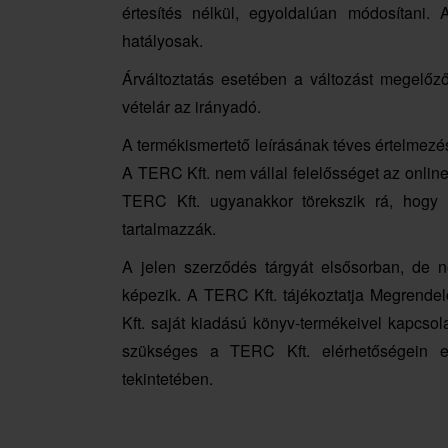
értesítés nélkül, egyoldalúan módosítani.
hatályosak.
Árváltoztatás esetében a változást megelőző
vételár az irányadó.
A termékismertető leírásának téves értelmezés
A TERC Kft. nem vállal felelősséget az online
TERC Kft. ugyanakkor törekszik rá, hogy 
tartalmazzák.
A jelen szerződés tárgyát elsősorban, de 
képezik. A TERC Kft. tájékoztatja Megrende
Kft. saját kiadású könyv-termékeivel kapcsol
szükséges a TERC Kft. elérhetőségein el
tekintetében.