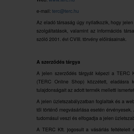
e-mail:
terc@terc.hu
Az eladó társaság úgy nyilatkozik, hogy jelen
szolgáltatások, valamint az információs tár
szóló 2001. évi CVIII. törvény előírásainak.
A szerződés tárgya
A jelen szerződés tárgyát képezi a TERC K
(TERC Online Shop) közzétett, eladásra kí
tulajdonságait az adott termék melletti ismerte
A jelen üzletszabályzatban foglaltak és a web
től történő megvásárlása esetén érvényesek. 
tudomásul veszi és elfogadja a jelen üzletszab
A TERC Kft. jogosult a vásárlás feltételeit 