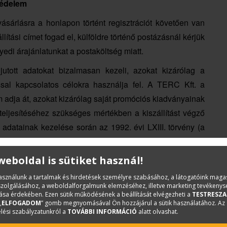
tvédelem
ásárlásra a honlapon történt regisztrációt követően van
ítási címet fogad el, külföldre történő postázásnál kérjük
gyedi árajánlatunkat a postaköltség miatt.
tott adatokat bizalmasan kezeli, azokat kizárólag a
ssal kapcsolatos célokra használja fel. A TERC Kft. a
adja át, azokat kizárólag saját promóciós kiadványainak
teljesítéséhez szükséges mértékben a kiszállítást végző
adatainak kezelése során az 1992. évi LXIII. törvény (a
 adatok nyilvánosságáról) rendelkezéseinek megfelelően
nő hozzájárulását bármikor módosíthatja, visszavonhatja,
 weboldal is sütiket használ!
ését vagy törlését.
használunk a tartalmak és hirdetések személyre szabásához, a látogatóink mag
iszolgálásához, a weboldalforgalmunk elemzéséhez, illetve marketing tevékeny
sa érdekében. Ezen sütik működésének a beállítását elvégezheti a
TESTRESZA
„
ELFOGADOM
” gomb megnyomásával Ön hozzájárul a sütik használatához. Az
eltételek
lési szabályzatunkról a
TOVÁBBI INFORMÁCIÓ
alatt olvashat.