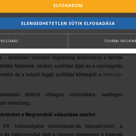
ellett tünteti fel a termékek nettó (áfát nem tartalmazó)
ELFOGADOM
 TERC Kft. vállalja, hogy a termék vételára nem módosul a
szakban.
ELENGEDHETETLEN SÜTIK ELFOGADÁSA
éről történő megrendelés véglegesítésével való ráutaló
rendelést megrendelési számon tartja nyilván, és ilyen
TRESZABÁS
TOVÁBBI INFORM
őnek a terméket.
lát – amelyben szereplő végösszeg tartalmazza a termék
lítási feltételek, átvétel) szállítási díját és a csomagolás
módtól és a súlytól függő szállítási költségről a
www.gls-
taiban történő utólagos módosításra, esetleges
sen lehetőség.
történhet a Megrendelő választása szerint:
Kft. futárszolgálat munkatársának készpénzben: a
 és futárszolgálat díját a csomag átvételekor a futárnak