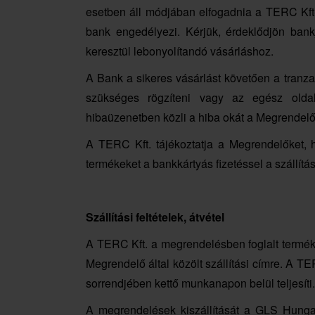
esetben áll módjában elfogadnia a TERC Kft
bank engedélyezi. Kérjük, érdeklődjön bank
keresztül lebonyolítandó vásárláshoz.
A Bank a sikeres vásárlást követően a tranza
szükséges rögzíteni vagy az egész oldal
hibaüzenetben közli a hiba okát a Megrendelő
A TERC Kft. tájékoztatja a Megrendelőket, 
termékeket a bankkártyás fizetéssel a szállít
Szállítási feltételek, átvétel
A TERC Kft. a megrendelésben foglalt termék
Megrendelő által közölt szállítási címre. A T
sorrendjében kettő munkanapon belül teljesíti.
A megrendelések kiszállítását a GLS Hunga