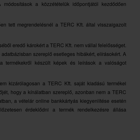
 A módosítások a közzétételük időpontjától kezdődően
en tett megrendelésnél a TERC Kft. által visszaigazolt
éből eredő károkért a TERC Kft. nem vállal felelősséget.
 adatbázisban szereplő esetleges hibákért, elírásokért. A
a termékekről készült képek és leírások a valóságot
nem kizárólagosan a TERC Kft. saját kiadású termékei
lőjét, hogy a kínálatban szereplő, azonban nem a TERC
atban, a vételár online bankkártyás kiegyenlítése esetén
őzetesen érdeklődni a termék rendelkezésre állása