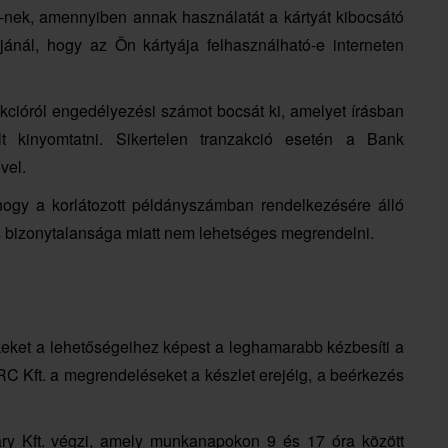
-nek, amennyiben annak használatát a kártyát kibocsátó
jánál, hogy az Ön kártyája felhasználható-e interneten
kcióról engedélyezési számot bocsát ki, amelyet írásban
t kinyomtatni. Sikertelen tranzakció esetén a Bank
vel.
hogy a korlátozott példányszámban rendelkezésére álló
ás bizonytalansága miatt nem lehetséges megrendelni.
eket a lehetőségeihez képest a leghamarabb kézbesíti a
ERC Kft. a megrendeléseket a készlet erejéig, a beérkezés
ry Kft. végzi, amely munkanapokon 9 és 17 óra között