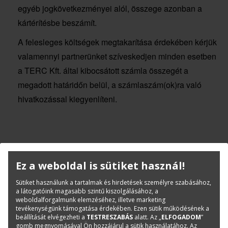
egyéb jogkövetkezményei alól, összege azonban a
kártérítésbe beszámít.
A felesleges költségek megtakarítása érdekében kérjük
valamennyi partnerünket szíveskedjen minden esetben
a TERC Kft. által kibocsátott számla összegét a
megadott határidőn belül, a számlaszám(ok)ra való
hivatkozással kiegyenlíteni.
Budapest, 2020. július 1.
Ez a weboldal is sütiket használ!
Sütiket használunk a tartalmak és hirdetések személyre szabásához,
a látogatóink magasabb szintű kiszolgálásához, a
weboldalforgalmunk elemzéséhez, illetve marketing
tevékenységünk támogatása érdekében. Ezen sütik működésének a
beállítását elvégezheti a
TESTRESZABÁS
alatt. Az „
ELFOGADOM
”
gomb megnyomásával Ön hozzájárul a sütik használatához. Az