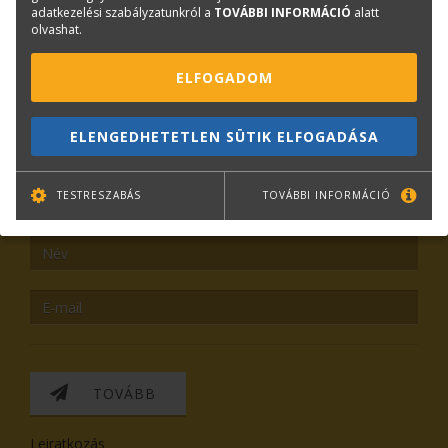
Vezetőség
adatkezelési szabályzatunkról a
TOVÁBBI INFORMÁCIÓ
alatt
olvashat.
ELFOGADOM
KAPCSOLAT
ONLINE SHOP
RENDEZVÉNYEK
ELENGEDHETETLEN SÜTIK ELFOGADÁSA
Hírlevél feliratkozás
TESTRESZABÁS
TOVÁBBI INFORMÁCIÓ
TOVÁBB
Leiratkozás