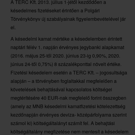
A TERC Kft. 2013. július 1-jétől kezdődően a
késedelmes fizetéseket érintően a Polgári
Törvénykönyv új szabályainak figyelembevételével jár
el.
A késedelmi kamat mértéke a késedelemben érintett
naptári félév 1. napján érvényes jegybanki alapkamat
(2016. május 25-től 2020. június 23-ig 0,90%, 2020.
június 24-től 0,75%) 8 százalékponttal növelt értéke.
Fizetési késedelem esetén a TERC Kft. – jogosultsága
alapján – a törvényben foglaltakkal megfelelően a
követelések behajtásával kapcsolatos költségei
megtérítésére 40 EUR-nak megfelelő forint összegben
(amely az MNB késedelmi kamatfizetési kötelezettség
kezdőnapján érvényes deviza- középárfolyama szerint
számol ki) költségáltalányt számít fel. A behajtási
költségáltalány megfizetése nem mentesít a késedelem