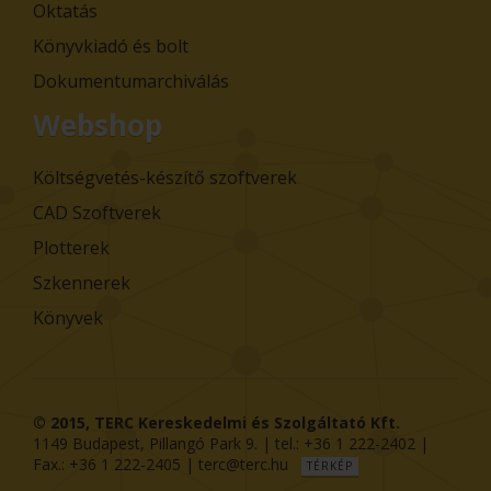
Oktatás
Könyvkiadó és bolt
Dokumentumarchiválás
Webshop
Költségvetés-készítő szoftverek
CAD Szoftverek
Plotterek
Szkennerek
Könyvek
© 2015,
TERC Kereskedelmi és Szolgáltató Kft.
1149
Budapest
,
Pillangó Park 9
. | tel.:
+36 1 222-2402
|
Fax.:
+36 1 222-2405
|
terc@terc.hu
TÉRKÉP