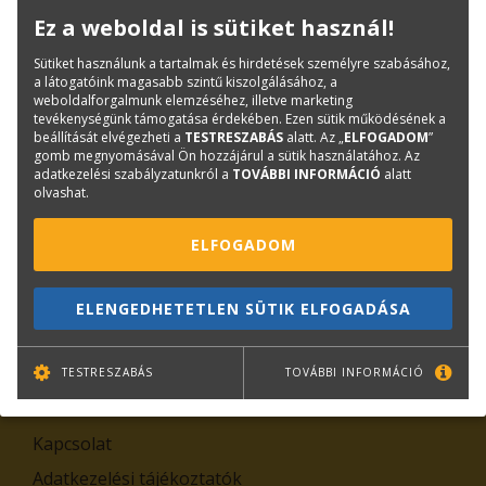
Ez a weboldal is sütiket használ!
Hírlevél feliratkozás
Sütiket használunk a tartalmak és hirdetések személyre szabásához,
a látogatóink magasabb szintű kiszolgálásához, a
weboldalforgalmunk elemzéséhez, illetve marketing
tevékenységünk támogatása érdekében. Ezen sütik működésének a
beállítását elvégezheti a
TESTRESZABÁS
alatt. Az „
ELFOGADOM
”
gomb megnyomásával Ön hozzájárul a sütik használatához. Az
adatkezelési szabályzatunkról a
TOVÁBBI INFORMÁCIÓ
alatt
olvashat.
ELFOGADOM
TOVÁBB
ELENGEDHETETLEN SÜTIK ELFOGADÁSA
Leiratkozás
Kiemelt tartalmak
TESTRESZABÁS
TOVÁBBI INFORMÁCIÓ
Rólunk
Kapcsolat
Adatkezelési tájékoztatók