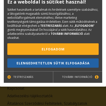
Hírlevél feliratkozás
Ez a weboldal is sütiket használ!
Sütiket használunk a tartalmak és hirdetések személyre szabásához,
a látogatóink magasabb szintű kiszolgálásához, a
weboldalforgalmunk elemzéséhez, illetve marketing
tevékenységünk támogatása érdekében. Ezen sütik működésének a
beállítását elvégezheti a
TESTRESZABÁS
alatt. Az „
ELFOGADOM
”
gomb megnyomásával Ön hozzájárul a sütik használatához. Az
adatkezelési szabályzatunkról a
TOVÁBBI INFORMÁCIÓ
alatt
olvashat.
TOVÁBB
ELFOGADOM
Leiratkozás
ELENGEDHETETLEN SÜTIK ELFOGADÁSA
Kiemelt tartalmak
TESTRESZABÁS
TOVÁBBI INFORMÁCIÓ
Rólunk
Kapcsolat
Adatkezelési tájékoztatók
Általános Szerződési Feltételek, Szabályzatok