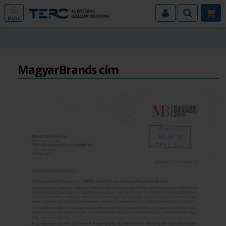
MENÜ
MagyarBrands cím