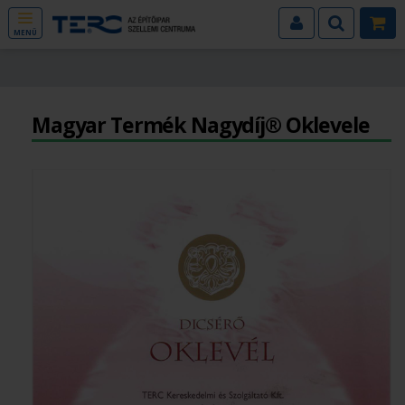
MENÜ
Magyar Termék Nagydíj® Oklevele