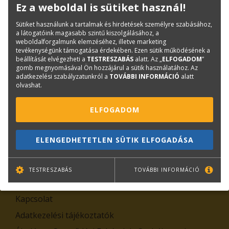
Ez a weboldal is sütiket használ!
Hírlevél feliratkozás
Sütiket használunk a tartalmak és hirdetések személyre szabásához,
a látogatóink magasabb szintű kiszolgálásához, a
weboldalforgalmunk elemzéséhez, illetve marketing
tevékenységünk támogatása érdekében. Ezen sütik működésének a
beállítását elvégezheti a
TESTRESZABÁS
alatt. Az „
ELFOGADOM
”
gomb megnyomásával Ön hozzájárul a sütik használatához. Az
adatkezelési szabályzatunkról a
TOVÁBBI INFORMÁCIÓ
alatt
olvashat.
ELFOGADOM
TOVÁBB
Leiratkozás
ELENGEDHETETLEN SÜTIK ELFOGADÁSA
Kiemelt tartalmak
TESTRESZABÁS
TOVÁBBI INFORMÁCIÓ
Rólunk
Kapcsolat
Adatkezelési tájékoztatók