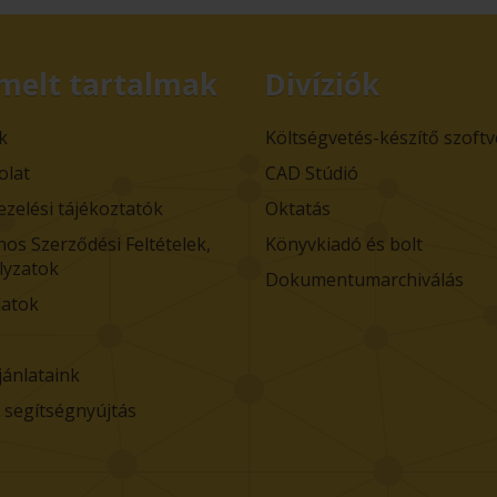
melt tartalmak
Divíziók
k
Költségvetés-készítő szoft
olat
CAD Stúdió
ezelési tájékoztatók
Oktatás
nos Szerződési Feltételek,
Könyvkiadó és bolt
lyzatok
Dokumentumarchiválás
atok
jánlataink
i segítségnyújtás