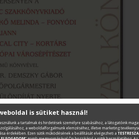
 weboldal is sütiket használ!
használunk a tartalmak és hirdetések személyre szabásához, a látogatóink mag
iszolgálásához, a weboldalforgalmunk elemzéséhez, illetve marketing tevékeny
sa érdekében. Ezen sütik működésének a beállítását elvégezheti a
TESTRESZA
„
ELFOGADOM
” gomb megnyomásával Ön hozzájárul a sütik használatához. Az