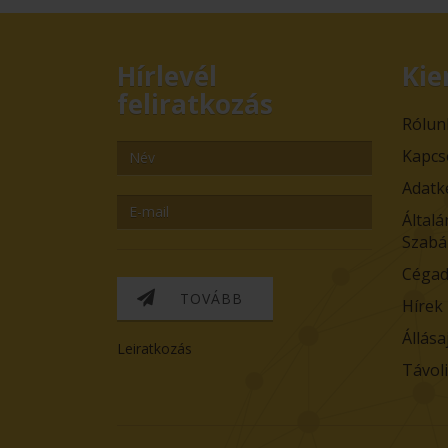
Hírlevél
Kie
feliratkozás
Rólun
Kapcs
Adatk
Általá
Szabá
Cégad
TOVÁBB
Hírek
Állása
Leiratkozás
Távol