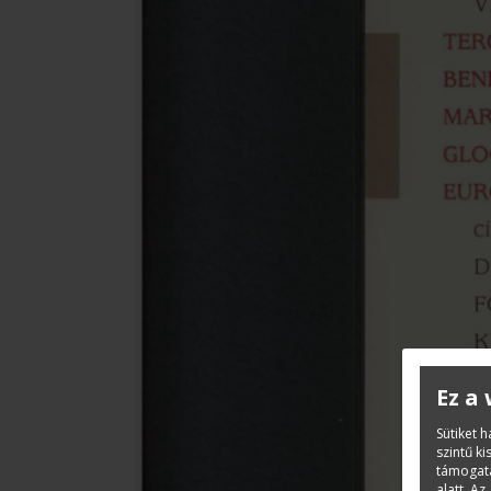
Ez a
Sütiket 
szintű k
támogatá
alatt. Az 