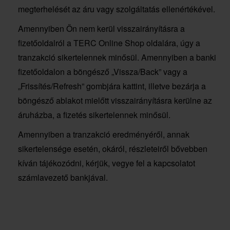
megterhelését az áru vagy szolgáltatás ellenértékével.
Amennyiben Ön nem kerül visszairányításra a
fizetőoldalról a TERC Online Shop oldalára, úgy a
tranzakció sikertelennek minősül. Amennyiben a banki
fizetőoldalon a böngésző „Vissza/Back” vagy a
„Frissítés/Refresh” gombjára kattint, illetve bezárja a
böngésző ablakot mielőtt visszairányításra kerülne az
áruházba, a fizetés sikertelennek minősül.
Amennyiben a tranzakció eredményéről, annak
sikertelensége esetén, okáról, részleteiről bővebben
kíván tájékozódni, kérjük, vegye fel a kapcsolatot
számlavezető bankjával.