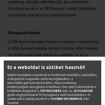
adatait az elküldés előtt titkosítja, így azok kódolt
formában jutnak el a CIB Bankhoz, ezáltal illetéktelen
személyek számára nem értelmezhetőek.
Elfogadott kártyák
A CIB Bank internetes fizetési rendszere a MasterCard,
a VISA termékcsaládba tartozó VISA és VISA Electron
(az Electronnál csak abban az esetben, ha azt a
kibocsátó bank engedélyezi) bankkártyák használatát,
Ez a weboldal is sütiket használ!
valamint internetes használatra alkalmas webkártyával
való fizetést teszi lehetővé.
Sütiket használunk a tartalmak és hirdetések személyre szabásához,
a látogatóink magasabb szintű kiszolgálásához, a
weboldalforgalmunk elemzéséhez, illetve marketing
tevékenységünk támogatása érdekében. Ezen sütik működésének a
beállítását elvégezheti a
TESTRESZABÁS
alatt. Az „
ELFOGADOM
”
gomb megnyomásával Ön hozzájárul a sütik használatához. Az
Fizetés lépései
adatkezelési szabályzatunkról a
TOVÁBBI INFORMÁCIÓ
alatt
olvashat.