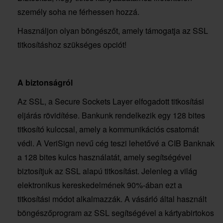
személy soha ne férhessen hozzá.
Használjon olyan böngészőt, amely támogatja az SSL
titkosításhoz szükséges opciót!
A biztonságról
Az SSL, a Secure Sockets Layer elfogadott titkosítási
eljárás rövidítése. Bankunk rendelkezik egy 128 bites
titkosító kulccsal, amely a kommunikációs csatornát
védi. A VeriSign nevű cég teszi lehetővé a CIB Banknak
a 128 bites kulcs használatát, amely segítségével
biztosítjuk az SSL alapú titkosítást. Jelenleg a világ
elektronikus kereskedelmének 90%-ában ezt a
titkosítási módot alkalmazzák. A vásárló által használt
böngészőprogram az SSL segítségével a kártyabirtokos