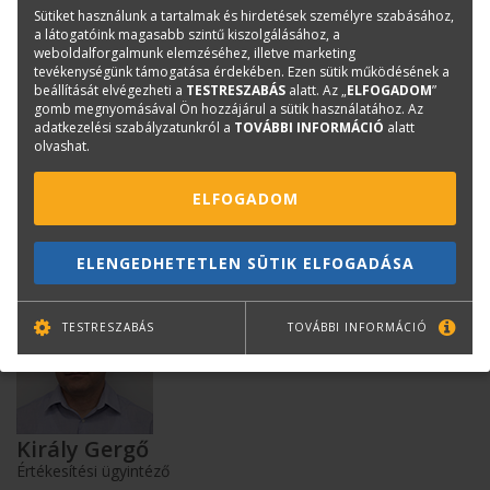
Sütiket használunk a tartalmak és hirdetések személyre szabásához,
a látogatóink magasabb szintű kiszolgálásához, a
weboldalforgalmunk elemzéséhez, illetve marketing
Összehasonlító modul bemutatása + videó
tevékenységünk támogatása érdekében. Ezen sütik működésének a
beállítását elvégezheti a
TESTRESZABÁS
alatt. Az „
ELFOGADOM
”
Összehasonlító modul, mint ártükör
gomb megnyomásával Ön hozzájárul a sütik használatához. Az
adatkezelési szabályzatunkról a
TOVÁBBI INFORMÁCIÓ
alatt
olvashat.
ELFOGADOM
Kérdése van?
ELENGEDHETETLEN SÜTIK ELFOGADÁSA
TESTRESZABÁS
TOVÁBBI INFORMÁCIÓ
Király Gergő
Értékesítési ügyintéző