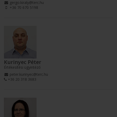
gergo.kiraly@terc.hu
+36 70 670 5198
Kurinyec Péter
Értékesítési ügyintéző
peter.kurinyec@terc.hu
+36 20 318 3683