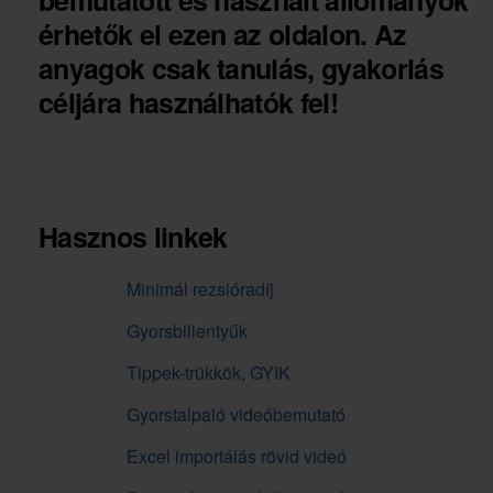
bemutatott és használt állományok
érhetők el ezen az oldalon. Az
anyagok csak tanulás, gyakorlás
céljára használhatók fel!
Hasznos linkek
Minimál rezsióradíj
Gyorsbillentyűk
Tippek-trükkök, GYIK
Gyorstalpaló videóbemutató
Excel importálás rövid videó