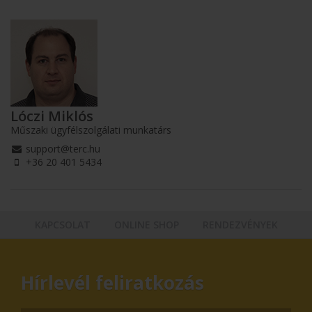
Lóczi Miklós
Műszaki ügyfélszolgálati munkatárs
support@terc.hu
+36 20 401 5434
KAPCSOLAT
ONLINE SHOP
RENDEZVÉNYEK
Hírlevél feliratkozás