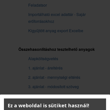
Feladatsor
Importálható excel adattár - Sajár
erőforrásokhoz
Kigyűjtött anyag export Excelbe
Összehasonlításhoz tesztelhető anyagok
Alapköltségvetés
1. ajánlat - áreltérés
2. ajánlat - mennyiségi eltérés
3. ajánlat - módosított szöveg
4. ajánlat - másik tételváltozat
Ez a weboldal is sütiket használ!
5. ajánlat - plusz tétel