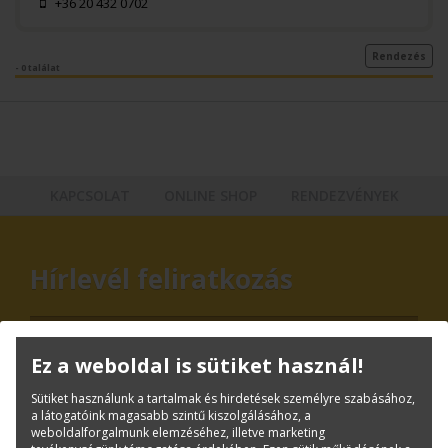
+36 20 432 0702
Rendezés
- 0 találat
KAPCSOLAT
ONLINE SHOP
RENDEZVÉNYEK
Hírlevél feliratkozás
Ez a weboldal is sütiket használ!
Sütiket használunk a tartalmak és hirdetések személyre szabásához,
a látogatóink magasabb szintű kiszolgálásához, a
weboldalforgalmunk elemzéséhez, illetve marketing