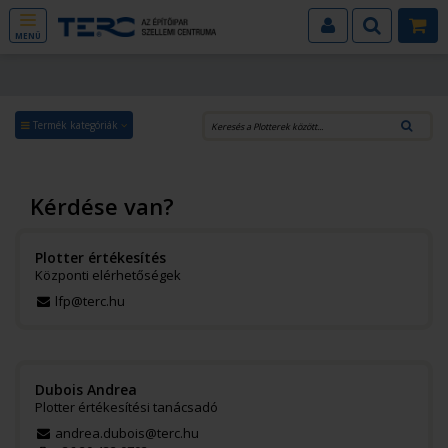
MENÜ
Termék kategóriák
Kérdése van?
Plotter értékesítés
Központi elérhetőségek
lfp@terc.hu
Dubois Andrea
Plotter értékesítési tanácsadó
andrea.dubois@terc.hu