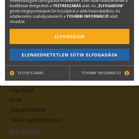
tevékenységünk támogatása érdekében. Ezen sütik működésének a
beállítását elvégezheti a
TESTRESZABÁS
alatt. Az „
ELFOGADOM
”
TOVÁBB
gomb megnyomásával Ön hozzájárul a sütik használatához. Az
adatkezelési szabályzatunkról a
TOVÁBBI INFORMÁCIÓ
alatt
olvashat.
Leiratkozás
Kiemelt tartalmak
ELFOGADOM
Rólunk
ELENGEDHETETLEN SÜTIK ELFOGADÁSA
Kapcsolat
Adatkezelési tájékoztatók
TESTRESZABÁS
TOVÁBBI INFORMÁCIÓ
Általános Szerződési Feltételek, Szabályzatok
Cégadatok
Hírek
Állásajánlataink
Távoli segítségnyújtás
Divíziók