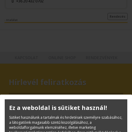
+36 20 432 0702
Rendezés
- 0 találat
KAPCSOLAT
ONLINE SHOP
RENDEZVÉNYEK
Hírlevél feliratkozás
Ez a weboldal is sütiket használ!
Sütiket használunk a tartalmak és hirdetések személyre szabásához,
a látogatóink magasabb szintű kiszolgálásához, a
weboldalforgalmunk elemzéséhez, illetve marketing