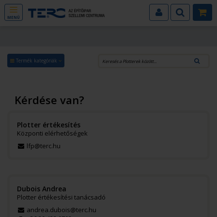
MENÜ
Termék kategóriák
Kérdése van?
Plotter értékesítés
Központi elérhetőségek
lfp@terc.hu
Dubois Andrea
Plotter értékesítési tanácsadó
andrea.dubois@terc.hu