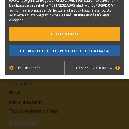
tevékenységünk támogatása érdekében. Ezen sütik működésének a
beállítását elvégezheti a
TESTRESZABÁS
alatt. Az „
ELFOGADOM
”
TOVÁBB
gomb megnyomásával Ön hozzájárul a sütik használatához. Az
adatkezelési szabályzatunkról a
TOVÁBBI INFORMÁCIÓ
alatt
olvashat.
Leiratkozás
Kiemelt tartalmak
ELFOGADOM
Rólunk
ELENGEDHETETLEN SÜTIK ELFOGADÁSA
Kapcsolat
Adatkezelési tájékoztatók
TESTRESZABÁS
TOVÁBBI INFORMÁCIÓ
Általános Szerződési Feltételek, Szabályzatok
Cégadatok
Hírek
Állásajánlataink
Távoli segítségnyújtás
Divíziók