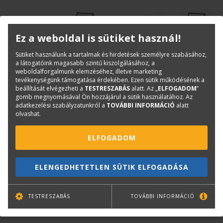
Ez a weboldal is sütiket használ!
Sütiket használunk a tartalmak és hirdetések személyre szabásához,
a látogatóink magasabb szintű kiszolgálásához, a
weboldalforgalmunk elemzéséhez, illetve marketing
tevékenységünk támogatása érdekében. Ezen sütik működésének a
beállítását elvégezheti a
TESTRESZABÁS
alatt. Az „
ELFOGADOM
”
HP
HP
gomb megnyomásával Ön hozzájárul a sütik használatához. Az
adatkezelési szabályzatunkról a
TOVÁBBI INFORMÁCIÓ
alatt
HP DesignJet T2600 MFP
HP DesignJet T2600dr MFP
olvashat.
36in A0+ multifunkciós
36in A0+ kéttekercses
nyomtató (3XB78A)
multifunkciós nyomtató
(3EK15A)
ELFOGADOM
6 színes, 1 tekercses, nagy
6 színes, 2 tekercses, nagy
teljesítményű mérnöki nyomtató
teljesítményű mérnöki nyomtató
3 530 000 Ft
4 430 000 Ft
+ Áfa
+ Áfa
ELENGEDHETETLEN SÜTIK ELFOGADÁSA
TESTRESZABÁS
TOVÁBBI INFORMÁCIÓ