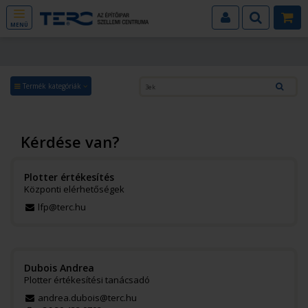
MENÜ
Termék kategóriák
Kérdése van?
Plotter értékesítés
Központi elérhetőségek
lfp@terc.hu
Dubois Andrea
Plotter értékesítési tanácsadó
andrea.dubois@terc.hu