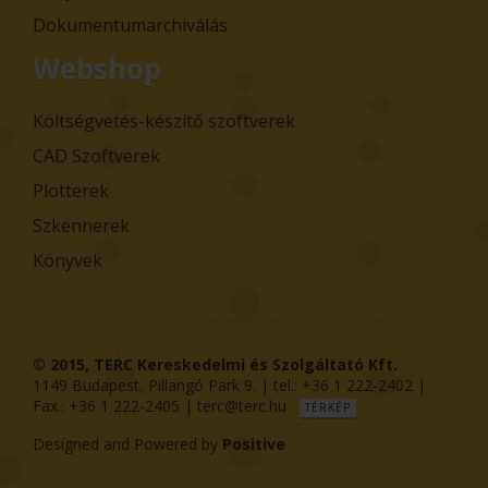
Dokumentumarchiválás
Webshop
Költségvetés-készítő szoftverek
CAD Szoftverek
Plotterek
Szkennerek
Könyvek
© 2015,
TERC Kereskedelmi és Szolgáltató Kft.
1149
Budapest
,
Pillangó Park 9
. | tel.:
+36 1 222-2402
|
Fax.:
+36 1 222-2405
|
terc@terc.hu
TÉRKÉP
Designed and Powered by
Positive