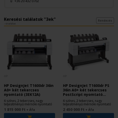
+36 20 432 0702
Keresési találatok "3ek"
Rendezés
- 6 találat
HP
HP
HP DesignJet T1600dr 36in
HP DesignJet T1600dr PS
A0+ két tekercses
36in A0+ két tekercses
nyomtató (3EK12A)
PostScript nyomtató
(3EK13A)
6 színes, 2 tekercses, nagy
6 színes, 2 tekercses, nagy
teljesítményű mérnöki nyomtató
teljesítményű mérnöki nyomtató
1 815 000 Ft
2 450 000 Ft
+ Áfa
+ Áfa