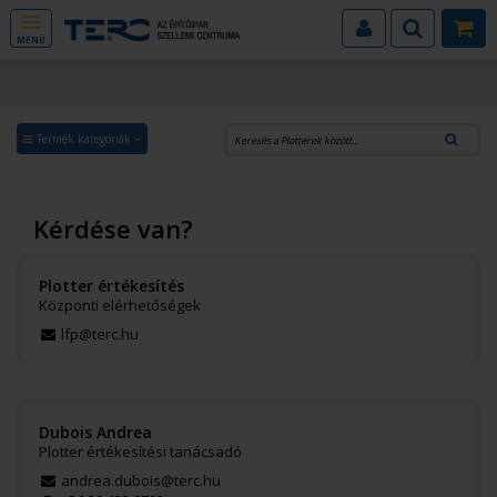
MENÜ
Termék kategóriák
Kérdése van?
Plotter értékesítés
Központi elérhetőségek
lfp@terc.hu
Dubois Andrea
Plotter értékesítési tanácsadó
andrea.dubois@terc.hu