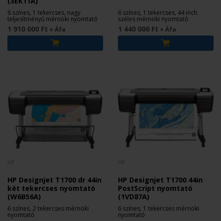
(3EK11A)
6 színes, 1 tekercses, nagy
6 színes, 1 tekercses, 44 inch
teljesítményű mérnöki nyomtató
széles mérnöki nyomtató
1 910 000 Ft
1 440 000 Ft
+ Áfa
+ Áfa
HP
HP
HP Designjet T1700 dr 44in
HP Designjet T1700 44in
két tekercses nyomtató
PostScript nyomtató
(W6B56A)
(1VD87A)
6 színes, 2 tekercses mérnöki
6 színes, 1 tekercses mérnöki
nyomtató
nyomtató