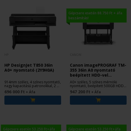
Gépcsere esetén 88.750 Ft + áfa
beszámítás!
HP
CANON
HP DesignJet T850 36in
Canon imagePROGRAF TM-
A0+ nyomtató (2Y9H0A)
355 36in A0 nyomtató
beépített HDD-vel
(6244C003)
914mm széles, 4 színes nyomtató,
A0+ széles, 5 színes mérnöki
nagy kapacitású patronokkal, 2 év
nyomtató, beépített 500GB HDD-
garanciával
vel
696 000 Ft
947 200 Ft
+ Áfa
+ Áfa
Gépcsere esetén 53.250 Ft+áfa
Gépcsere esetén 53.250 Ft+áfa