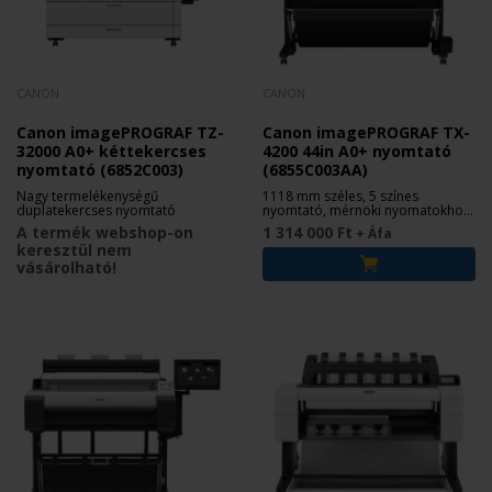
CANON
CANON
Canon imagePROGRAF TZ-
Canon imagePROGRAF TX-
32000 A0+ kéttekercses
4200 44in A0+ nyomtató
nyomtató (6852C003)
(6855C003AA)
Nagy termelékenységű
1118 mm széles, 5 színes
duplatekercses nyomtató
nyomtató, mérnöki nyomatokhoz,
grafikákhoz
A termék webshop-on
1 314 000 Ft
+ Áfa
keresztül nem
vásárolható!