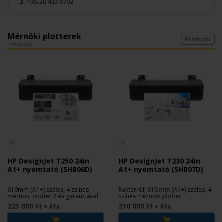
+36 20 432 0702
Mérnöki plotterek
Rendezés
- 27 találat
HP
HP
HP DesignJet T250 24in
HP DesignJet T230 24in
A1+ nyomtató (5HB06D)
A1+ nyomtató (5HB07D)
610mm (A1+) széles, 4 színes
Raktárról! 610 mm (A1+) széles, 4
mérnöki plotter 2 év garanciával
színes mérnöki plotter
225 000 Ft
210 000 Ft
+ Áfa
+ Áfa