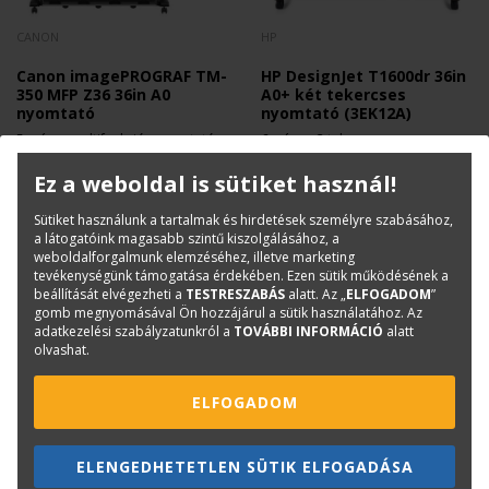
CANON
HP
Canon imagePROGRAF TM-
HP DesignJet T1600dr 36in
350 MFP Z36 36in A0
A0+ két tekercses
nyomtató
nyomtató (3EK12A)
5-színes multifunkciós nyomtató
6 színes, 2 tekercses, nagy
nagy teljesítményű szkennerrel
teljesítményű mérnöki nyomtató
2 025 800 Ft
1 815 000 Ft
+ Áfa
+ Áfa
Ez a weboldal is sütiket használ!
Sütiket használunk a tartalmak és hirdetések személyre szabásához,
a látogatóink magasabb szintű kiszolgálásához, a
weboldalforgalmunk elemzéséhez, illetve marketing
tevékenységünk támogatása érdekében. Ezen sütik működésének a
beállítását elvégezheti a
TESTRESZABÁS
alatt. Az „
ELFOGADOM
”
gomb megnyomásával Ön hozzájárul a sütik használatához. Az
adatkezelési szabályzatunkról a
TOVÁBBI INFORMÁCIÓ
alatt
olvashat.
ELFOGADOM
ELENGEDHETETLEN SÜTIK ELFOGADÁSA
HP
HP