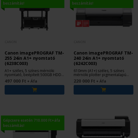
beszámítás!
beszámítás!
CANON
CANON
Canon imagePROGRAF TM-
Canon imagePROGRAF TM-
255 24in A1+ nyomtató
240 24in A1+ nyomtató
(6238C003)
(6242C003)
A1+ széles, 5 színes mérnöki
610mm (A1+) széles, 5 színes
nyomtató, beépített 500GB HDD-
mérnöki plotter pigmentalapú
vel
tintával
497 000 Ft
220 000 Ft
+ Áfa
+ Áfa
Gépcsere esetén 710.000 Ft+áfa
beszámítás!