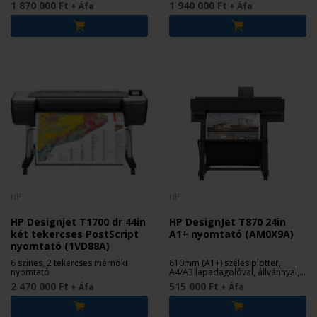
1 870 000 Ft
1 940 000 Ft
+ Áfa
+ Áfa
HP
HP
HP Designjet T1700 dr 44in
HP DesignJet T870 24in
két tekercses PostScript
A1+ nyomtató (AM0X9A)
nyomtató (1VD88A)
6 színes, 2 tekercses mérnöki
610mm (A1+) széles plotter,
nyomtató
A4/A3 lapadagolóval, állvánnyal,
nagy kapacitású patronokkal, 2 év
2 470 000 Ft
515 000 Ft
+ Áfa
+ Áfa
garanciával