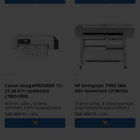
CANON
HP
Canon imagePROGRAF TC-
HP DesignJet T950 36in
21 24 A1+ nyomtató
A0+ nyomtató (2Y9H1A)
(7055c003)
610 mm széles, 4 színes
914mm széles, 4 színes nyomtató,
nyomtató, A4/A3 lapadagolóval
nagy kapacitású patronokkal, 2 év
garanciával
246 400 Ft
960 000 Ft
+ Áfa
+ Áfa