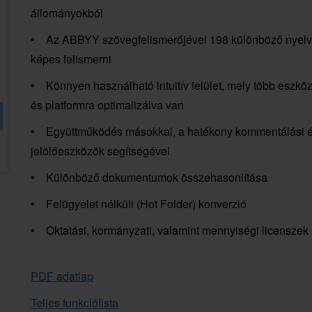
állományokból
• Az ABBYY szövegfelismerőjével 198 különböző nyelv
képes felismerni
• Könnyen használható intuitív felület, mely több eszkö
és platformra optimalizálva van
• Együttműködés másokkal, a hatékony kommentálási 
jelölőeszközök segítségével
• Különböző dokumentumok összehasonlítása
• Felügyelet nélküli (Hot Folder) konverzió
• Oktatási, kormányzati, valamint mennyiségi licenszek
PDF adatlap
Teljes funkciólista