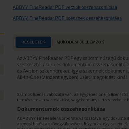
ABBYY FineReader PDF verziók összehasonlítása
ABBYY FineReader PDF licenszek összehasonlítása
RÉSZLETEK
MŰKÖDÉSI JELLEMZŐK
Az ABBYY FineReader PDF egy csúcsminőségű dokum
szerkesztő, aláíró és dokumentum összehasonlító a
és Avision szkennereket, így a szkennelt dokument
All-In-One (Mindent egyben) üzleti megoldást kínál.
Számos licensz változata van, az egygépes önálló licensztől
természetesen van oktatási, vagy kormányzati szerveknek kés
Dokumentumok összehasonlítása
Az ABBYY FineReader Corporate változatával egy dokument
azonosíthatók a szövegváltozások, legyen az egy szkenne