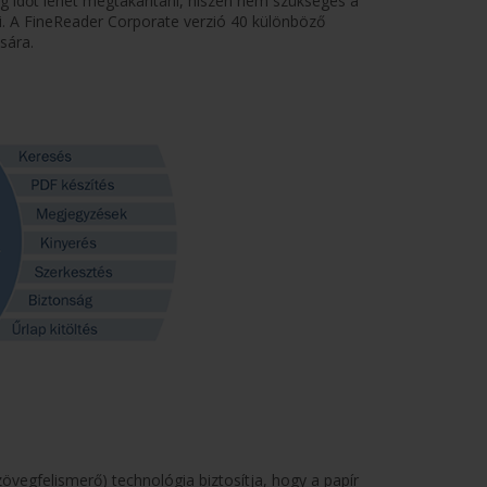
g időt lehet megtakarítani, hiszen nem szükséges a
. A FineReader Corporate verzió 40 különböző
sára.
gfelismerő) technológia biztosítja, hogy a papír