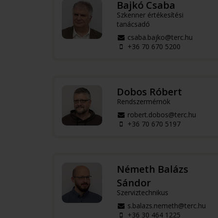
Bajkó Csaba
Szkenner értékesítési
tanácsadó
csaba.bajko@terc.hu
+36 70 670 5200
Dobos Róbert
Rendszermérnök
robert.dobos@terc.hu
+36 70 670 5197
Németh Balázs
Sándor
Szerviztechnikus
s.balazs.nemeth@terc.hu
+36 30 464 1225