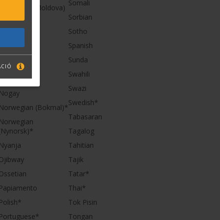
Somali
Romanian (Moldova)
Sorbian
Mongol
Sotho
Mordvin
Spanish
Nahuatl
Sunda
Nenets
ÁCIÓ
Swahili
Nivkh
Swazi
Nogay
Swedish*
Norwegian (Bokmal)*
Tabasaran
Norwegian
(Nynorsk)*
Tagalog
Nyanja
Tahitian
Ojibway
Tajik
Ossetian
Tatar*
Papiamento
Thai*
Polish*
Tok Pisin
Portuguese*
Tongan