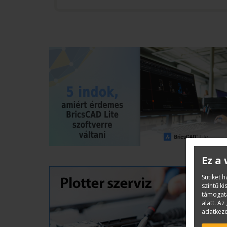
Ez a
Sütiket 
szintű k
támogatá
alatt. Az 
adatkeze