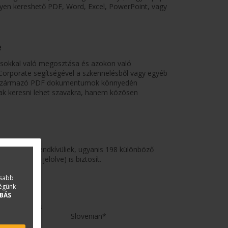
yen kereshető PDF, Word, Excel, PowerPoint, vagy
e
kkal való megosztása és azokon való
Corporate segítségével a szkennelésből vagy egyéb
tb.) származó PDF dokumentumok könnyedén
keresni lehet szavakra, hanem közösen
 egészen rendkívüliek, ugyanis 198 különböző
ást (*-gal jelölve) is biztosít.
asabb
ségünk
BÁS
Minangkabau
Slovenian*
Mohawk