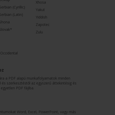
Xhosa
Serbian (Cyrillic)
Yakut
Serbian (Latin)
Yiddish
Shona
Zapotec
Slovak*
Zulu
Occidental
oz
ra a PDF alapú munkafolyamatok minden
 és szerkesztéstől az egyszerű áttekintésig és
egyetlen PDF fájlba.
ntumokat Word, Excel, PowerPoint, vagy más