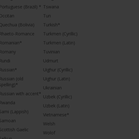
Portuguese (Brazil) *
Tswana
Occitan
Tun
Quechua (Bolivia)
Turkish*
Rhaeto-Romance
Turkmen (Cyrillic)
Romanian*
Turkmen (Latin)
Romany
Tuvinian
Rundi
Udmurt
Russian*
Uighur (Cyrillic)
Russian (old
Uighur (Latin)
spelling)*
Ukrainian
Russian with accent*
Uzbek (Cyrillic)
Rwanda
Uzbek (Latin)
Sami (Lappish)
Vietnamese*
Samoan
Welsh
Scottish Gaelic
Wolof
Selkup