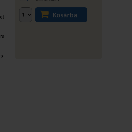
Kosárba
et
zre
és