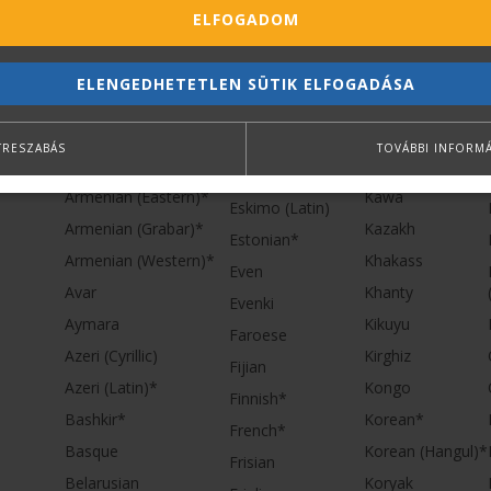
Adyghe
Jingpo
Dargwa
ELFOGADOM
Afrikaans
Kabardian
Dungan
Agul
Kalmyk
Dutch*
ELENGEDHETETLEN SÜTIK ELFOGADÁSA
Albanian
Karachay-Balkar
Dutch (Belgian)*
Altai
Karakalpak
English*
TRESZABÁS
TOVÁBBI INFORM
Arabic (Saudi Arabia)*
Kashubian
Eskimo (Cyrillic)
Armenian (Eastern)*
Kawa
Eskimo (Latin)
Armenian (Grabar)*
Kazakh
Estonian*
Armenian (Western)*
Khakass
Even
Avar
Khanty
Evenki
Aymara
Kikuyu
Faroese
Azeri (Cyrillic)
Kirghiz
Fijian
Azeri (Latin)*
Kongo
Finnish*
Bashkir*
Korean*
French*
Basque
Korean (Hangul)*
Frisian
Belarusian
Koryak