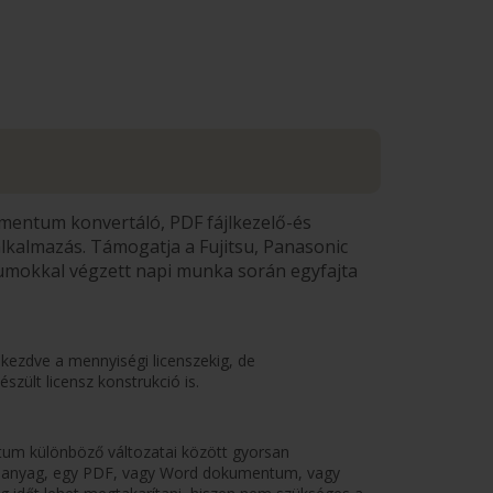
entum konvertáló, PDF fájlkezelő-és
lkalmazás. Támogatja a Fujitsu, Panasonic
umokkal végzett napi munka során egyfajta
 kezdve a mennyiségi licenszekig, de
zült licensz konstrukció is.
um különböző változatai között gyorsan
lt anyag, egy PDF, vagy Word dokumentum, vagy