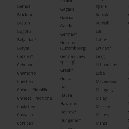
Friulian
Bemba
Kpelle
Gagauz
Blackfoot
Kumyk
Galician
Breton
Kurdish
Ganda
Bugotu
Lak
German*
Bulgarian*
Latin*
German
Buryat
(Luxembourg)
Latvian*
Catalan*
German (new
Lezgi
spelling)
Cebuano
Lithuanian*
Greek*
Chamorro
Luba
Guarani
Chechen
Macedonian
Hani
Chinese Simplified
Malagasy
Hausa
Chinese Traditional
Malay
Hawaiian
Chukchee
Malinke
Hebrew*
Chuvash
Maltese
Hungarian*
Corsican
Mansi
Icelandic