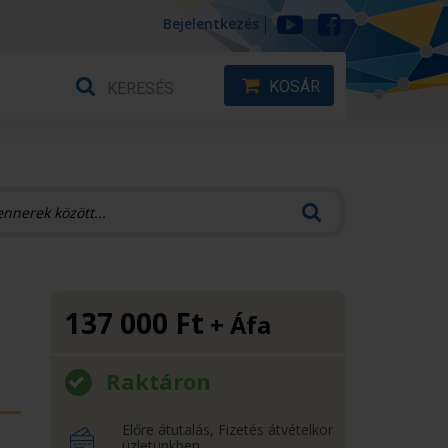
Bejelentkezés
KOSÁR
137 000
Ft
+ Áfa
Raktáron
Előre átutalás, Fizetés átvételkor
üzletünkben