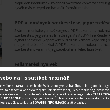
alapú dokumentumok szkennelt változata konvertálható leg
egyéb más elterjedten használt formátumokba.
PDF állományok szerkesztése, jegyzetelés
Számos munkahelyen szükséges a PDF dokumentumok máso
szerkesztés, jegyzetelés lehetősége. Az ABBYY FineReader 
digitális forrásból (képernyőkép, digitális kamera képe s
megoszthatók másokkal. A PDF dokumentumokban nemcsak 
szerkeszteni, valamint jegyzetekkel is el lehet látni őket.
Felismerési nyelvek
Az ABBYY FineReader Corporate szövegfelismerő képességei
 weboldal is sütiket használ!
nyelvet képes felismerni, melyekből 53 nyelvhez szótártámogat
használunk a tartalmak és hirdetések személyre szabásához, a látogatóink mag
iszolgálásához, a weboldalforgalmunk elemzéséhez, illetve marketing tevékeny
Természetes nyelvek
sa érdekében. Ezen sütik működésének a beállítását elvégezheti a
TESTRESZA
„
ELFOGADOM
” gomb megnyomásával Ön hozzájárul a sütik használatához. Az
Dakota
lési szabályzatunkról a
TOVÁBBI INFORMÁCIÓ
alatt olvashat.
Abkhaz
Japanese*
Danish*