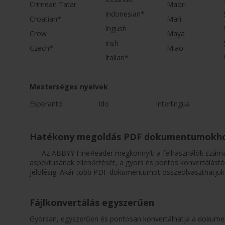
Crimean Tatar
Maori
Indonesian*
Croatian*
Mari
Ingush
Crow
Maya
Irish
Czech*
Miao
Italian*
Mesterséges nyelvek
Esperanto
Ido
Interlingua
Hatékony megoldás PDF dokumentumokh
Az ABBYY FineReader megkönnyíti a felhasználók számá
aspektusának ellenőrzését, a gyors és pontos konvertálástól
jelölésig. Akár több PDF dokumentumot összeolvaszthatjuk 
Fájlkonvertálás egyszerűen
Gyorsan, egyszerűen és pontosan konvertálhatja a dokume