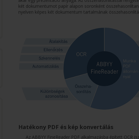
akár egy prezentáció anyaga. Az összehasonlítással rengete
két dokumentumot papír alapon soronként összehasonlítani
nyelven képes két dokumentum tartalmának összehasonlítá
Hatékony PDF és kép konvertálás
Az ABBYY FineReader PDF alkalmazásba épített OCR (szöve